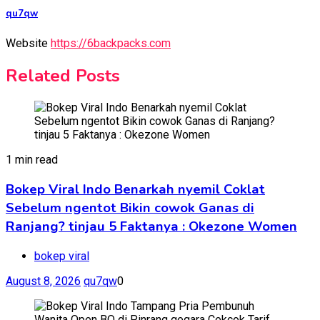
qu7qw
Website
https://6backpacks.com
Related Posts
1 min read
Bokep Viral Indo Benarkah nyemil Coklat
Sebelum ngentot Bikin cowok Ganas di
Ranjang? tinjau 5 Faktanya : Okezone Women
bokep viral
August 8, 2026
qu7qw
0