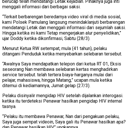
berucap telah mendatangi Letak kejadian. Pihaknya juga inti
menggali informasi dari berbagai saksi.
“Terkait berbarengan beredarnya video viral di media sosial,
kami Polsek Pamulang langsung menindaklanjuti berbarengan
mendatangi Letak dan menggali informasi dari sejumlah saksi.
Hingga ketika ini kami Tetap mengerjakan alur penyelidikan,”
ujar Doddy ketika dikonfirmasi, Sabtu (28/3).
Menurut Ketua RW setempat, mula (41 tahun), pelaku
ditangani Penduduk ketika menyebarkan selebaran tersebut.
“Awalnya Saya mendapatkan telepon dari ketua RT 01, Eksis
seseorang Nan membawa selebaran kertas menghadirkan
service tersebut. telah tertera biaya-harganya mulai dari
pelajar, mahasiswa, hingga Matang,” ucapan mula ketika
ditemui di kediamannya, Jumat gelap (27/3).
Pelaku disinyalir mengidap HIV setelah dijalankan interogasi.
ketika itu terdeteksi Penawar hasilkan pengidap HIV internal
tasnya.
“Pelaku itu membawa Penawar, Nan dari pengakuan pelaku,
Saya juga sempat videoin, Saya gali itu Penawar hasilkan apa?
dan Penawar hasilkan HIV,” ungkapnya.