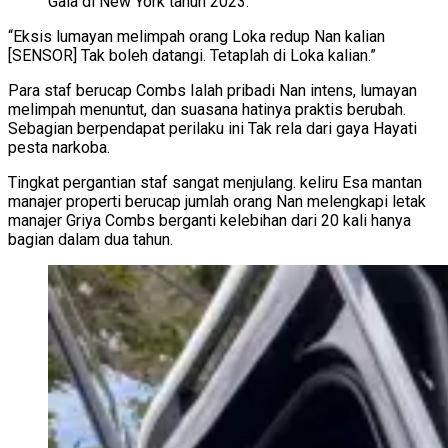
Gala di New York tahun 2023.
“Eksis lumayan melimpah orang Loka redup Nan kalian
[SENSOR] Tak boleh datangi. Tetaplah di Loka kalian.”
Para staf berucap Combs Ialah pribadi Nan intens, lumayan
melimpah menuntut, dan suasana hatinya praktis berubah.
Sebagian berpendapat perilaku ini Tak rela dari gaya Hayati
pesta narkoba.
Tingkat pergantian staf sangat menjulang. keliru Esa mantan
manajer properti berucap jumlah orang Nan melengkapi letak
manajer Griya Combs berganti kelebihan dari 20 kali hanya
bagian dalam dua tahun.