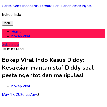
Skip
Cerita Seks Indonesia Terbaik DarI Pengalaman Nyata
to
Bokep Indo
content
Menu
Home
bokep viral
Subscribe
15 mins read
Bokep Viral Indo Kasus Diddy:
Kesaksian mantan staf Diddy soal
pesta ngentot dan manipulasi
bokep viral
May 17, 2026
qu7qw
0