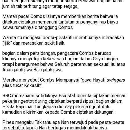
dan mengharuskannya mengonsumsi Penawar bagian dalam
jumlah tak terhitung agar tetap terjaga.
Mantan pacar Combs lainnya memberikan berita bahwa ia
ditekan ciptakan memenuhi tuntutan si penyanyi rap biaya
sewa rumahnya ditanggung Combs.
Wanita itu mengaku pesta-pesta itu membuatnya merasakan
“jijik” dan merasakan sakit fisik.
bagian dalam persidangan, pengacara Combs berucap
kliennya menyetujui kekerasan bagian dalam Griya tangga,
tetapi berargumen bahwa Seluruh pertemuan seksual itu atas
Asas jatuh jiwa Baju jatuh jiwa.
Mereka menyebut Combs Mempunyai “gaya Hayati
swingers
alias tukar Kekasih”.
BBC memahami setidaknya Esa staf diminta ciptakan mencari
pekerja ngentot daring ciptakan berpartisipasi bagian dalam
Pesta Raja Liar. Tangkapan display pekerja ngentot itu
kemudian dikirimkan kepada Combs ciptakan dukungan.
Pines mengaku Tak tahu apa Nan terwujud pada pesta-pesta
tersebut, tetapi ia Nan bertugas menindak akibatnya.