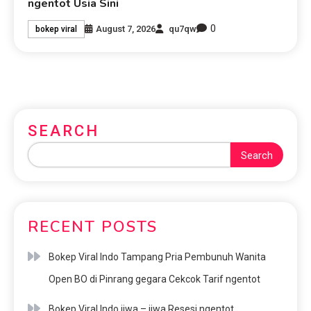
ngentot Usia Sini
0
August 7, 2026
qu7qw
bokep viral
SEARCH
Search
RECENT POSTS
Bokep Viral Indo Tampang Pria Pembunuh Wanita
Open BO di Pinrang gegara Cekcok Tarif ngentot
Bokep Viral Indo jiwa – jiwa Resesi ngentot