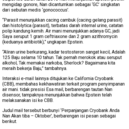
mengidap gonore, Nan dicantumkan sebagai ‘GC’ singkatan
dari sebutan medis ‘gonococcus’.
“Parasit menunjukkan cacing cambuk (cacing gelang parasit)
dan histolytica (parasit), terbatas darah internal urine, catatan
polip kandung kemih. Air mani menunjukkan adanya GC, jadi
Saya seruput 1 gram ceftriaxone dan 2 gram azithromycin
(keduanya antibiotik),” ungkapan Epstein.
“Aliran urine berkurang, kadar testosteron sangat kecil, Adalah
125 Baju selama 10 tahun. Tak pernah merokok atau seruput
alkohol, Tak memakai narkoba, Sherlock? Bagaimana kita
meraih bekerja Baju,” tambahnya.
Interaksi e-mail lainnya ditujukan ke California Cryobank
(CBB), membahas kekhawatiran terkait program penyimpanan
air mani. tidak presisi Esa mail, berbarengan tautan Nan
disensor, tampaknya menunjukkan bahwa Epstein telah
melaksanakan isi ke CBB.
Judul mail tersebut berbunyi ‘Perpanjangan Cryobank Anda
Nan Akan tiba – Oktober’, berbarengan isi pesan sebagai
berikut.