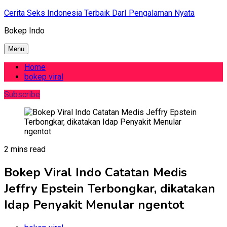
Skip
Cerita Seks Indonesia Terbaik DarI Pengalaman Nyata
to
Bokep Indo
content
Menu
Home
bokep viral
Subscribe
2 mins read
Bokep Viral Indo Catatan Medis
Jeffry Epstein Terbongkar, dikatakan
Idap Penyakit Menular ngentot