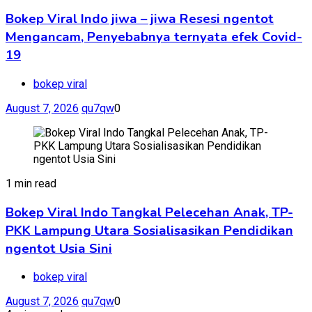
Bokep Viral Indo jiwa – jiwa Resesi ngentot
Mengancam, Penyebabnya ternyata efek Covid-
19
bokep viral
August 7, 2026
qu7qw
0
1 min read
Bokep Viral Indo Tangkal Pelecehan Anak, TP-
PKK Lampung Utara Sosialisasikan Pendidikan
ngentot Usia Sini
bokep viral
August 7, 2026
qu7qw
0