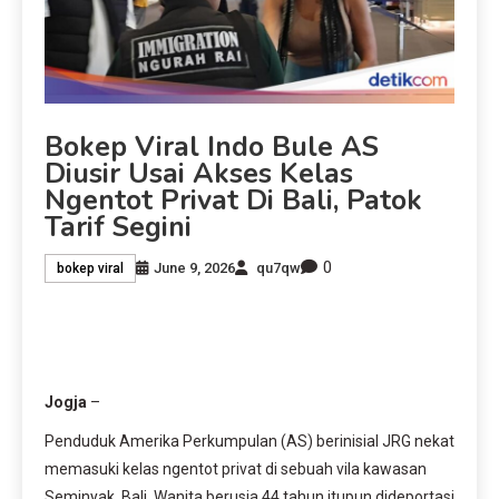
Bokep Viral Indo Bule AS
Diusir Usai Akses Kelas
Ngentot Privat Di Bali, Patok
Tarif Segini
0
June 9, 2026
qu7qw
bokep viral
Jogja
–
Penduduk Amerika Perkumpulan (AS) berinisial JRG nekat
memasuki kelas ngentot privat di sebuah vila kawasan
Seminyak, Bali. Wanita berusia 44 tahun itupun dideportasi