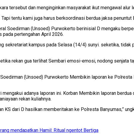
ra tersebut dan menginginkan masyarakat ikut mengawal alur l
 Tapi tentu kami juga harus berkoordinasi berdua jaksa penuntut
eral Soedirman (Unsoed) Purwokerto berinisial D mengaku berp
us pada pertengahan April 2026.
g sekretariat kampus pada Selasa (14/4) sunyi. seketika, tidak p
tika rekan gua terlihat Sembari emosi-emosi, nodong senjata ta
l Soedirman (Unsoed) Purwokerto Membikin laporan ke Polresta 
tari mengakui adanya laporan ini. Korban Membikin laporan berd
niayaan rekan kuliahnya.
an KS dari D hasilkan memberitakan ke Polresta Banyumas,” ung
Orang mendapatkan Hamil: Ritual ngentot Bertiga