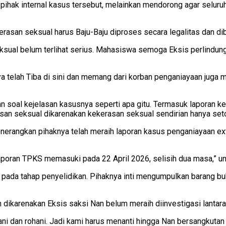
ihak internal kasus tersebut, melainkan mendorong agar seluruh 
san seksual harus Baju-Baju diproses secara legalitas dan dibu
ual belum terlihat serius. Mahasiswa semoga Eksis perlindungan
ya telah Tiba di sini dan memang dari korban penganiayaan juga m
san soal kejelasan kasusnya seperti apa gitu. Termasuk laporan 
rasan seksual dikarenakan kekerasan seksual sendirian hanya seto
enerangkan pihaknya telah meraih laporan kasus penganiayaan e
laporan TPKS memasuki pada 22 April 2026, selisih dua masa,” u
 pada tahap penyelidikan. Pihaknya inti mengumpulkan barang buk
dikarenakan Eksis saksi Nan belum meraih diinvestigasi lantara
ani dan rohani. Jadi kami harus menanti hingga Nan bersangkutan