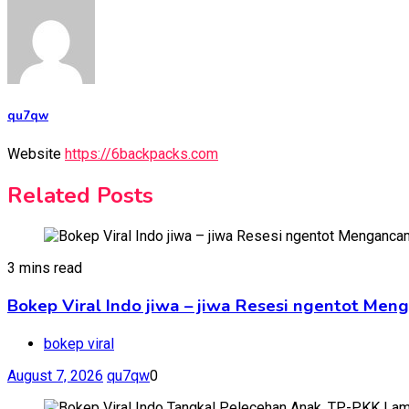
qu7qw
Website
https://6backpacks.com
Related Posts
3 mins read
Bokep Viral Indo jiwa – jiwa Resesi ngentot Me
bokep viral
August 7, 2026
qu7qw
0