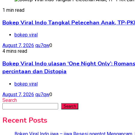
1 min read
Bokep Viral Indo Tangkal Pelecehan Anak, TP-PK
bokep viral
August 7, 2026
qu7qw
0
4 mins read
Bokep Viral Indo ulasan ‘One Night Only’: Rom
percintaan dan Distopia
bokep viral
August 7, 2026
qu7qw
0
Search
Search
Recent Posts
Bokep Viral Indo jiwa – jiwa Resesi ngentot Mengancam,