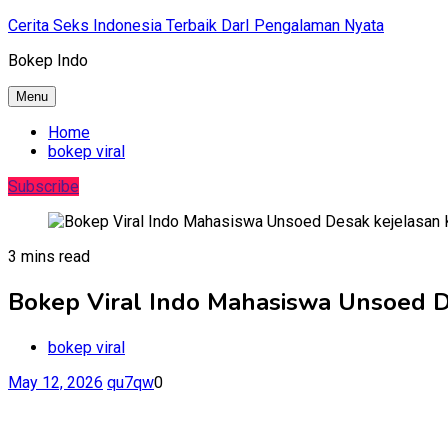
Skip
Cerita Seks Indonesia Terbaik DarI Pengalaman Nyata
to
Bokep Indo
content
Menu
Home
bokep viral
Subscribe
3 mins read
Bokep Viral Indo Mahasiswa Unsoed D
bokep viral
May 12, 2026
qu7qw
0