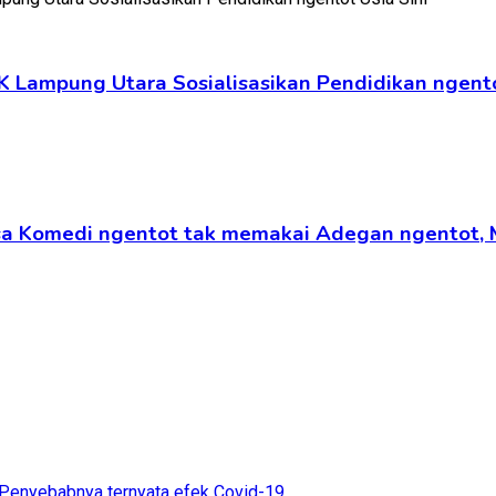
K Lampung Utara Sosialisasikan Pendidikan ngento
ansa Komedi ngentot tak memakai Adegan ngentot,
 Penyebabnya ternyata efek Covid-19