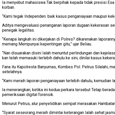
Ia menyebut mahasiswa Tak berpihak kepada tidak presisi Esa p
korban.
“Kami tegak Independen. baik kasus penganiayaan maupun kekera
Aditya mengevaluasi penanganan laporan dugaan kekerasan seks
penegak legalitas.
“Kenapa langkah ini dikerjakan di Polres? dikarenakan laporann
memang Mempunyai kepentingan gitu,” ujar Beliau.
“Nan disuarakan disini Ialah menuntut perlindungan dan kejela
kan telah memasuki terlebih dahulu ke sini, dinilai kasus keke
Fana itu Kapolresta Banyumas, Kombes Pol. Petrus Silalahi, m
setelahnya.
“Kami meraih laporan penganiayaan terlebih dahulu, kemudian 
Ia menerangkan, ketika ini kedua perkara tersebut Tetap berada
pemeriksaan digital forensik.
Menurut Petrus, alur penyelidikan sempat merasakan Hambatan 
“Syarat seseorang meraih dimintai keterangan Ialah sehat jasm