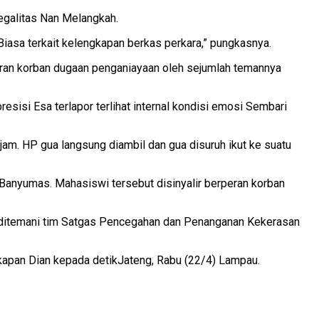
egalitas Nan Melangkah.
 Biasa terkait kelengkapan berkas perkara,” pungkasnya.
eran korban dugaan penganiayaan oleh sejumlah temannya
resisi Esa terlapor terlihat internal kondisi emosi Sembari
jam. HP gua langsung diambil dan gua disuruh ikut ke suatu
Banyumas. Mahasiswi tersebut disinyalir berperan korban
ua ditemani tim Satgas Pencegahan dan Penanganan Kekerasan
kapan Dian kepada detikJateng, Rabu (22/4) Lampau.