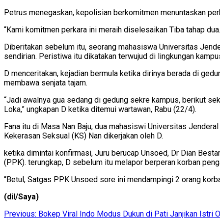
Petrus menegaskan, kepolisian berkomitmen menuntaskan perka
“Kami komitmen perkara ini meraih diselesaikan Tiba tahap dua.
Diberitakan sebelum itu, seorang mahasiswa Universitas Jend
sendirian. Peristiwa itu dikatakan terwujud di lingkungan kamp
D menceritakan, kejadian bermula ketika dirinya berada di gedun
membawa senjata tajam.
“Jadi awalnya gua sedang di gedung sekre kampus, berikut seke
Loka,” ungkapan D ketika ditemui wartawan, Rabu (22/4).
Fana itu di Masa Nan Baju, dua mahasiswi Universitas Jendera
Kekerasan Seksual (KS) Nan dikerjakan oleh D.
ketika dimintai konfirmasi, Juru berucap Unsoed, Dr Dian Bes
(PPK). terungkap, D sebelum itu melapor berperan korban penga
“Betul, Satgas PPK Unsoed sore ini mendampingi 2 orang korb
(dil/Saya)
Post
Previous:
Bokep Viral Indo Modus Dukun di Pati Janjikan Istri 