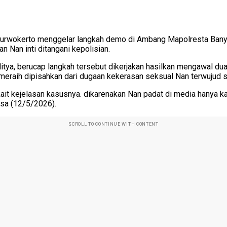
 Purwokerto menggelar langkah demo di Ambang Mapolresta Ba
 Nan inti ditangani kepolisian.
ya, berucap langkah tersebut dikerjakan hasilkan mengawal dua l
meraih dipisahkan dari dugaan kekerasan seksual Nan terwujud s
erkait kejelasan kasusnya. dikarenakan Nan padat di media hanya
asa (12/5/2026).
SCROLL TO CONTINUE WITH CONTENT