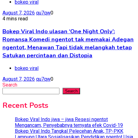
bokep viral
August 7, 2026
qu7qw
0
4 mins read
Bokep Viral Indo ulasan ‘One Night Only’:
Romansa Komedi ngentot tak memakai Adegan
ngentot, Menawan Tapi tidak melangkah tetap
Satukan percintaan dan Distopia
bokep viral
August 7, 2026
qu7qw
0
Search
Search
Recent Posts
Bokep Viral Indo jiwa – jiwa Resesi ngentot
Mengancam, Penyebabnya ternyata efek Covid-19
Bokep Viral Indo Tangkal Pelecehan Anak, TP-PKK
Lampung Utara Sosialisasikan Pendidikan ngentot Usia