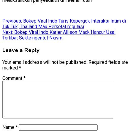
melaksanakan penyelidikan di internal rutan.
Post
Previous:
Bokep Viral Indo Turis Kepergok Interaksi Intim di
Tuk Tuk, Thailand Mau Perketat regulasi
navigation
Next:
Bokep Viral Indo Karier Allison Mack Hancur Usai
Terlibat Sekte ngentot Nxivm
Leave a Reply
Your email address will not be published.
Required fields are
marked
*
Comment
*
Name
*