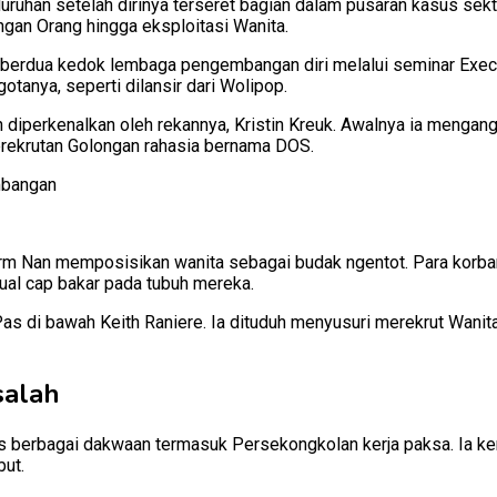
luruhan setelah dirinya terseret bagian dalam pusaran kasus sekt
angan Orang hingga eksploitasi Wanita.
8 berdua kedok lembaga pengembangan diri melalui seminar Execu
otanya, seperti dilansir dari Wolipop.
 diperkenalkan oleh rekannya, Kristin Kreuk. Awalnya ia menga
rekrutan Golongan rahasia bernama DOS.
 Nan memposisikan wanita sebagai budak ngentot. Para korban d
tual cap bakar pada tubuh mereka.
s di bawah Keith Raniere. Ia dituduh menyusuri merekrut Wanita
salah
 berbagai dakwaan termasuk Persekongkolan kerja paksa. Ia ke
ut.