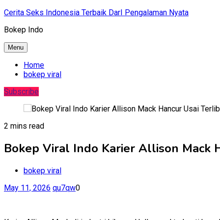
Skip
Cerita Seks Indonesia Terbaik DarI Pengalaman Nyata
to
Bokep Indo
content
Menu
Home
bokep viral
Subscribe
2 mins read
Bokep Viral Indo Karier Allison Mack 
bokep viral
May 11, 2026
qu7qw
0