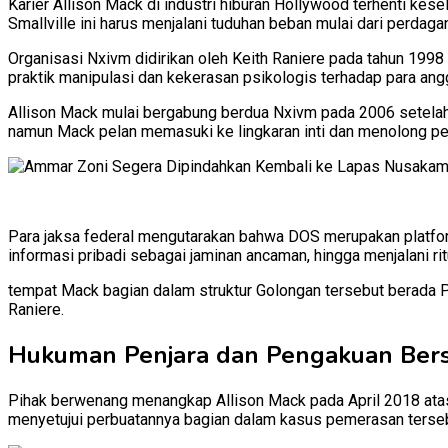
Karier Allison Mack di industri hiburan Hollywood terhenti kese
Smallville ini harus menjalani tuduhan beban mulai dari perdag
Organisasi Nxivm didirikan oleh Keith Raniere pada tahun 199
praktik manipulasi dan kekerasan psikologis terhadap para angg
Allison Mack mulai bergabung berdua Nxivm pada 2006 setelah
namun Mack pelan memasuki ke lingkaran inti dan menolong pe
Para jaksa federal mengutarakan bahwa DOS merupakan platform
informasi pribadi sebagai jaminan ancaman, hingga menjalani ri
tempat Mack bagian dalam struktur Golongan tersebut berada Pa
Raniere.
Hukuman Penjara dan Pengakuan Ber
Pihak berwenang menangkap Allison Mack pada April 2018 atas
menyetujui perbuatannya bagian dalam kasus pemerasan terseb