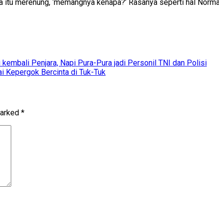
ika itu merenung, ‘memangnya kenapa?’ Rasanya seperti hal Norma
kembali Penjara, Napi Pura-Pura jadi Personil TNI dan Polisi
ai Kepergok Bercinta di Tuk-Tuk
marked
*