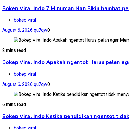
Bokep Viral Indo 7 Minuman Nan Bikin hambat pe
bokep viral
August 6, 2026
qu7qw
0
2 mins read
Bokep Viral Indo Apakah ngentot Harus pelan ag
bokep viral
August 6, 2026
qu7qw
0
6 mins read
Bokep Viral Indo Ketika pendidikan ngentot tid
bokep viral