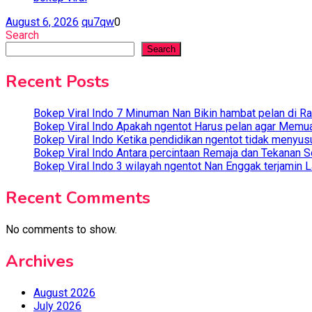
August 6, 2026
qu7qw
0
Search
Search
Recent Posts
Bokep Viral Indo 7 Minuman Nan Bikin hambat pelan di R
Bokep Viral Indo Apakah ngentot Harus pelan agar Memua
Bokep Viral Indo Ketika pendidikan ngentot tidak menyus
Bokep Viral Indo Antara percintaan Remaja dan Tekanan S
Bokep Viral Indo 3 wilayah ngentot Nan Enggak terjamin
Recent Comments
No comments to show.
Archives
August 2026
July 2026