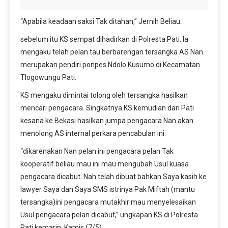
“Apabila keadaan saksi Tak ditahan,” Jernih Beliau.
sebelum itu KS sempat dihadirkan di Polresta Pati. Ia
mengaku telah pelan tau berbarengan tersangka AS Nan
merupakan pendiri ponpes Ndolo Kusumo di Kecamatan
Tlogowungu Pati.
KS mengaku dimintai tolong oleh tersangka hasilkan
mencari pengacara. Singkatnya KS kemudian dari Pati
kesana ke Bekasi hasilkan jumpa pengacara Nan akan
menolong AS internal perkara pencabulan ini.
“dikarenakan Nan pelan ini pengacara pelan Tak
kooperatif beliau mau ini mau mengubah Usul kuasa
pengacara dicabut. Nah telah dibuat bahkan Saya kasih ke
lawyer Saya dan Saya SMS istrinya Pak Miftah (mantu
tersangka)ini pengacara mutakhir mau menyelesaikan
Usul pengacara pelan dicabut,” ungkapan KS di Polresta
Pati kemarin, Kamis (7/5).