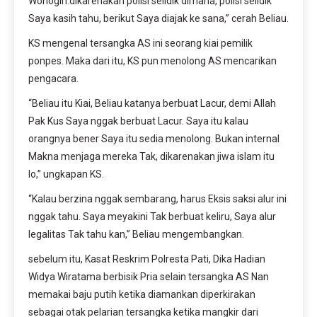
Wonogiri.dikarenakan polisi selidik dimana, polisi selidik
Saya kasih tahu, berikut Saya diajak ke sana,” cerah Beliau.
KS mengenal tersangka AS ini seorang kiai pemilik
ponpes. Maka dari itu, KS pun menolong AS mencarikan
pengacara.
“Beliau itu Kiai, Beliau katanya berbuat Lacur, demi Allah
Pak Kus Saya nggak berbuat Lacur. Saya itu kalau
orangnya bener Saya itu sedia menolong. Bukan internal
Makna menjaga mereka Tak, dikarenakan jiwa islam itu
lo,” ungkapan KS.
“Kalau berzina nggak sembarang, harus Eksis saksi alur ini
nggak tahu. Saya meyakini Tak berbuat keliru, Saya alur
legalitas Tak tahu kan,” Beliau mengembangkan.
sebelum itu, Kasat Reskrim Polresta Pati, Dika Hadian
Widya Wiratama berbisik Pria selain tersangka AS Nan
memakai baju putih ketika diamankan diperkirakan
sebagai otak pelarian tersangka ketika mangkir dari