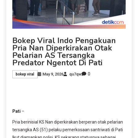
Bokep Viral Indo Pengakuan
Pria Nan Diperkirakan Otak
Pelarian AS Tersangka
Predator Ngentot Di Pati
0
May 9, 2026
qu7qw
bokep viral
Pati
–
Pria berinisial KS Nan diperkirakan berperan otak pelarian
tersangka AS (51) pelaku pemerkosaan santriwati di Pati
Ikut diamankan polisi. KS sekarang statusnya sebagai