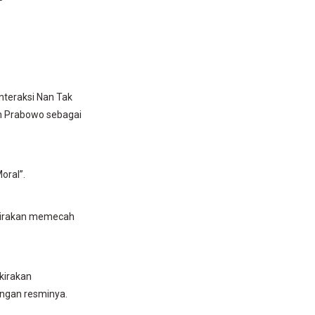
teraksi Nan Tak
in Prabowo sebagai
oral”.
rkirakan memecah
kirakan
angan resminya.