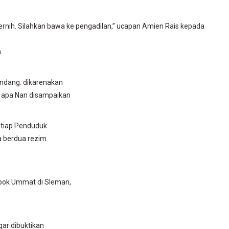
ernih. Silahkan bawa ke pengadilan,” ucapan Amien Rais kepada
.
ndang. dikarenakan
i apa Nan disampaikan
etiap Penduduk
a berdua rezim
mpok Ummat di Sleman,
gar dibuktikan