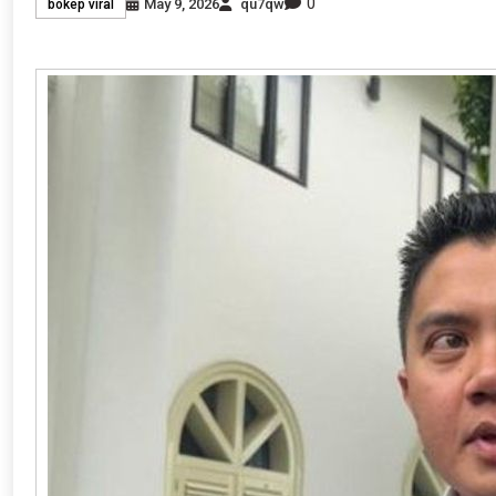
0
May 9, 2026
qu7qw
bokep viral