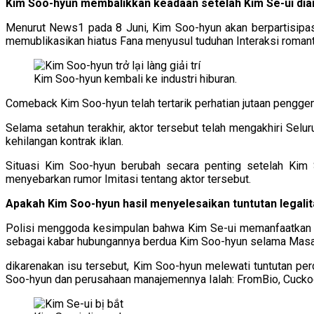
Kim Soo-hyun membalikkan keadaan setelah Kim Se-ui di
Menurut News1 pada 8 Juni, Kim Soo-hyun akan berpartisipasi
memublikasikan hiatus Fana menyusul tuduhan Interaksi romanti
Kim Soo-hyun kembali ke industri hiburan.
Comeback Kim Soo-hyun telah tertarik perhatian jutaan penggem
Selama setahun terakhir, aktor tersebut telah mengakhiri Selu
kehilangan kontrak iklan.
Situasi Kim Soo-hyun berubah secara penting setelah Kim S
menyebarkan rumor Imitasi tentang aktor tersebut.
Apakah Kim Soo-hyun hasil menyelesaikan tuntutan legalit
Polisi menggoda kesimpulan bahwa Kim Se-ui memanfaatkan k
sebagai kabar hubungannya berdua Kim Soo-hyun selama Masa
dikarenakan isu tersebut, Kim Soo-hyun melewati tuntutan p
Soo-hyun dan perusahaan manajemennya Ialah: FromBio, Cuckoo,