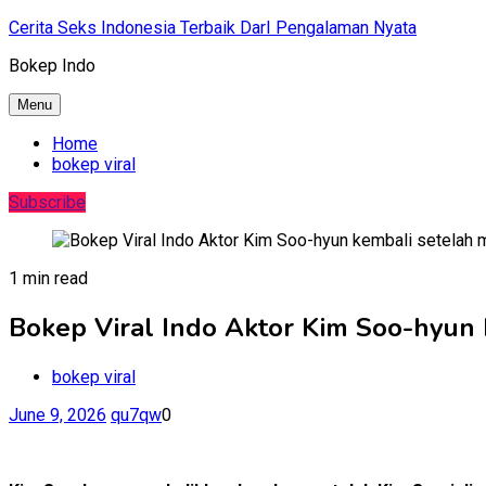
Skip
Cerita Seks Indonesia Terbaik DarI Pengalaman Nyata
to
Bokep Indo
content
Menu
Home
bokep viral
Subscribe
1 min read
Bokep Viral Indo Aktor Kim Soo-hyun 
bokep viral
June 9, 2026
qu7qw
0