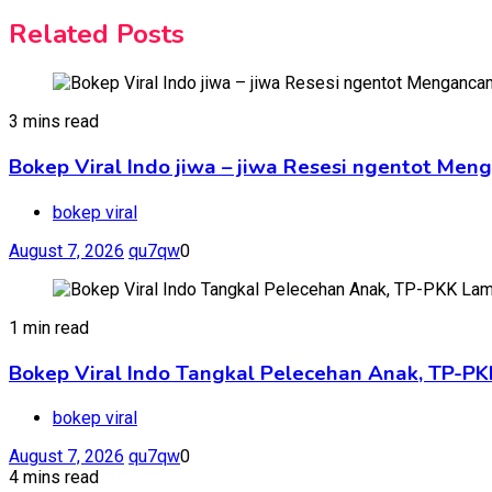
Related Posts
3 mins read
Bokep Viral Indo jiwa – jiwa Resesi ngentot Me
bokep viral
August 7, 2026
qu7qw
0
1 min read
Bokep Viral Indo Tangkal Pelecehan Anak, TP-PK
bokep viral
August 7, 2026
qu7qw
0
4 mins read