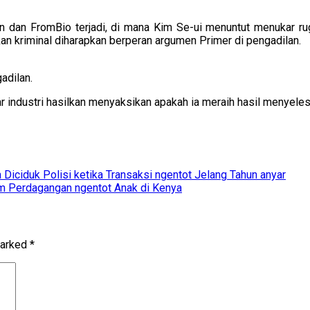
n dan FromBio terjadi, di mana Kim Se-ui menuntut menukar rug
an kriminal diharapkan berperan argumen Primer di pengadilan.
adilan.
industri hasilkan menyaksikan apakah ia meraih hasil menyelesai
 Diciduk Polisi ketika Transaksi ngentot Jelang Tahun anyar
am Perdagangan ngentot Anak di Kenya
marked
*