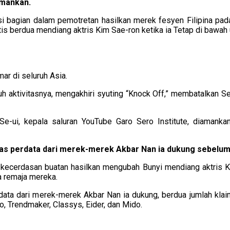
amankan.
 bagian dalam pemotretan hasilkan merek fesyen Filipina pada
s berdua mendiang aktris Kim Sae-ron ketika ia Tetap di bawah 
ar di seluruh Asia.
ruh aktivitasnya, mengakhiri syuting “Knock Off,” membatalkan Se
e-ui, kepala saluran YouTube Garo Sero Institute, diamankan
as perdata dari merek-merek Akbar Nan ia dukung sebelum i
ecerdasan buatan hasilkan mengubah Bunyi mendiang aktris K
 remaja mereka.
erdata dari merek-merek Akbar Nan ia dukung, berdua jumlah k
 Trendmaker, Classys, Eider, dan Mido.