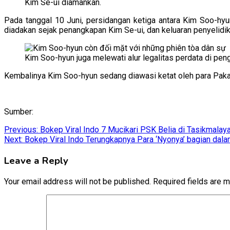
Kim Se-ui diamankan.
Pada tanggal 10 Juni, persidangan ketiga antara Kim Soo-hyu
diadakan sejak penangkapan Kim Se-ui, dan keluaran penyelidik
Kim Soo-hyun juga melewati alur legalitas perdata di peng
Kembalinya Kim Soo-hyun sedang diawasi ketat oleh para Pakar 
Sumber:
Post
Previous:
Bokep Viral Indo 7 Mucikari PSK Belia di Tasikmalaya
Next:
Bokep Viral Indo Terungkapnya Para ‘Nyonya’ bagian dal
navigation
Leave a Reply
Your email address will not be published.
Required fields are 