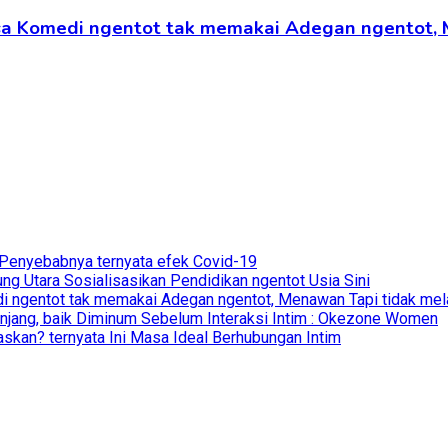
ansa Komedi ngentot tak memakai Adegan ngentot,
 Penyebabnya ternyata efek Covid-19
g Utara Sosialisasikan Pendidikan ngentot Usia Sini
di ngentot tak memakai Adegan ngentot, Menawan Tapi tidak mela
anjang, baik Diminum Sebelum Interaksi Intim : Okezone Women
skan? ternyata Ini Masa Ideal Berhubungan Intim