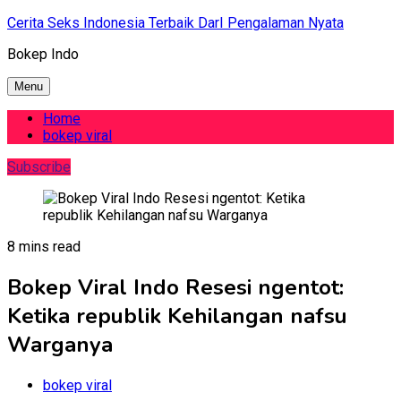
Skip
Cerita Seks Indonesia Terbaik DarI Pengalaman Nyata
to
Bokep Indo
content
Menu
Home
bokep viral
Subscribe
8 mins read
Bokep Viral Indo Resesi ngentot:
Ketika republik Kehilangan nafsu
Warganya
bokep viral