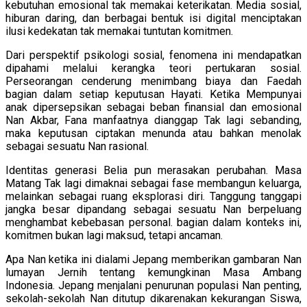
kebutuhan emosional tak memakai keterikatan. Media sosial,
hiburan daring, dan berbagai bentuk isi digital menciptakan
ilusi kedekatan tak memakai tuntutan komitmen.
Dari perspektif psikologi sosial, fenomena ini mendapatkan
dipahami melalui kerangka teori pertukaran sosial.
Perseorangan cenderung menimbang biaya dan Faedah
bagian dalam setiap keputusan Hayati. Ketika Mempunyai
anak dipersepsikan sebagai beban finansial dan emosional
Nan Akbar, Fana manfaatnya dianggap Tak lagi sebanding,
maka keputusan ciptakan menunda atau bahkan menolak
sebagai sesuatu Nan rasional.
Identitas generasi Belia pun merasakan perubahan. Masa
Matang Tak lagi dimaknai sebagai fase membangun keluarga,
melainkan sebagai ruang eksplorasi diri. Tanggung tanggapi
jangka besar dipandang sebagai sesuatu Nan berpeluang
menghambat kebebasan personal. bagian dalam konteks ini,
komitmen bukan lagi maksud, tetapi ancaman.
Apa Nan ketika ini dialami Jepang memberikan gambaran Nan
lumayan Jernih tentang kemungkinan Masa Ambang
Indonesia. Jepang menjalani penurunan populasi Nan penting,
sekolah-sekolah Nan ditutup dikarenakan kekurangan Siswa,