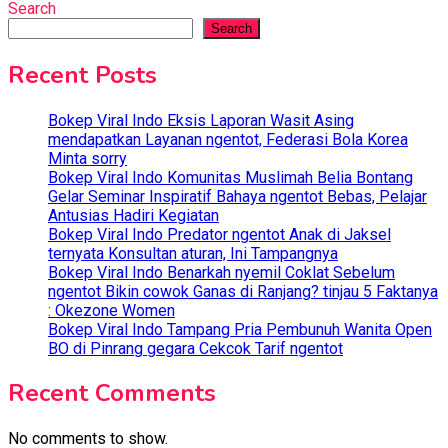
Search
Search
Recent Posts
Bokep Viral Indo Eksis Laporan Wasit Asing
mendapatkan Layanan ngentot, Federasi Bola Korea
Minta sorry
Bokep Viral Indo Komunitas Muslimah Belia Bontang
Gelar Seminar Inspiratif Bahaya ngentot Bebas, Pelajar
Antusias Hadiri Kegiatan
Bokep Viral Indo Predator ngentot Anak di Jaksel
ternyata Konsultan aturan, Ini Tampangnya
Bokep Viral Indo Benarkah nyemil Coklat Sebelum
ngentot Bikin cowok Ganas di Ranjang? tinjau 5 Faktanya
: Okezone Women
Bokep Viral Indo Tampang Pria Pembunuh Wanita Open
BO di Pinrang gegara Cekcok Tarif ngentot
Recent Comments
No comments to show.