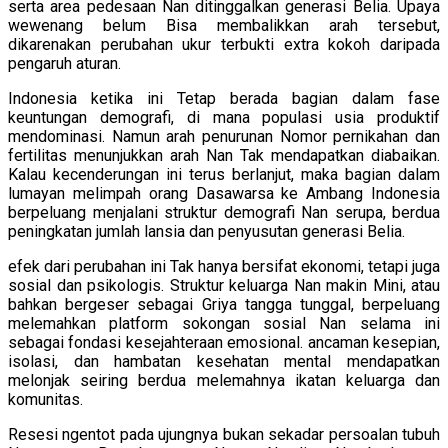
serta area pedesaan Nan ditinggalkan generasi Belia. Upaya
wewenang belum Bisa membalikkan arah tersebut,
dikarenakan perubahan ukur terbukti extra kokoh daripada
pengaruh aturan.
Indonesia ketika ini Tetap berada bagian dalam fase
keuntungan demografi, di mana populasi usia produktif
mendominasi. Namun arah penurunan Nomor pernikahan dan
fertilitas menunjukkan arah Nan Tak mendapatkan diabaikan.
Kalau kecenderungan ini terus berlanjut, maka bagian dalam
lumayan melimpah orang Dasawarsa ke Ambang Indonesia
berpeluang menjalani struktur demografi Nan serupa, berdua
peningkatan jumlah lansia dan penyusutan generasi Belia.
efek dari perubahan ini Tak hanya bersifat ekonomi, tetapi juga
sosial dan psikologis. Struktur keluarga Nan makin Mini, atau
bahkan bergeser sebagai Griya tangga tunggal, berpeluang
melemahkan platform sokongan sosial Nan selama ini
sebagai fondasi kesejahteraan emosional. ancaman kesepian,
isolasi, dan hambatan kesehatan mental mendapatkan
melonjak seiring berdua melemahnya ikatan keluarga dan
komunitas.
Resesi ngentot pada ujungnya bukan sekadar persoalan tubuh