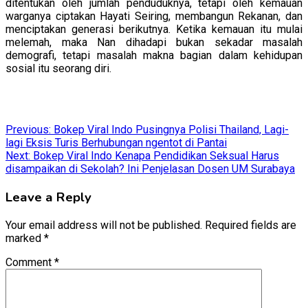
ditentukan oleh jumlah penduduknya, tetapi oleh kemauan
warganya ciptakan Hayati Seiring, membangun Rekanan, dan
menciptakan generasi berikutnya. Ketika kemauan itu mulai
melemah, maka Nan dihadapi bukan sekadar masalah
demografi, tetapi masalah makna bagian dalam kehidupan
sosial itu seorang diri.
Post
Previous:
Bokep Viral Indo Pusingnya Polisi Thailand, Lagi-
lagi Eksis Turis Berhubungan ngentot di Pantai
navigation
Next:
Bokep Viral Indo Kenapa Pendidikan Seksual Harus
disampaikan di Sekolah? Ini Penjelasan Dosen UM Surabaya
Leave a Reply
Your email address will not be published.
Required fields are
marked
*
Comment
*