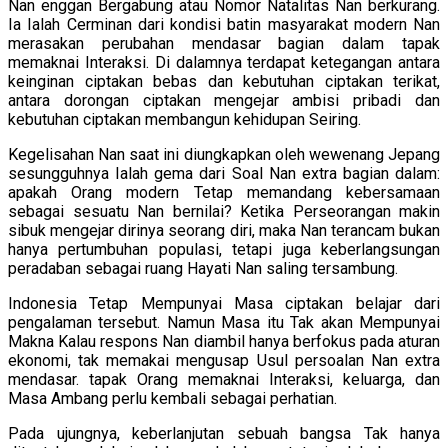
Nan enggan Bergabung atau Nomor Natalitas Nan berkurang.
Ia Ialah Cerminan dari kondisi batin masyarakat modern Nan
merasakan perubahan mendasar bagian dalam tapak
memaknai Interaksi. Di dalamnya terdapat ketegangan antara
keinginan ciptakan bebas dan kebutuhan ciptakan terikat,
antara dorongan ciptakan mengejar ambisi pribadi dan
kebutuhan ciptakan membangun kehidupan Seiring.
Kegelisahan Nan saat ini diungkapkan oleh wewenang Jepang
sesungguhnya Ialah gema dari Soal Nan extra bagian dalam:
apakah Orang modern Tetap memandang kebersamaan
sebagai sesuatu Nan bernilai? Ketika Perseorangan makin
sibuk mengejar dirinya seorang diri, maka Nan terancam bukan
hanya pertumbuhan populasi, tetapi juga keberlangsungan
peradaban sebagai ruang Hayati Nan saling tersambung.
Indonesia Tetap Mempunyai Masa ciptakan belajar dari
pengalaman tersebut. Namun Masa itu Tak akan Mempunyai
Makna Kalau respons Nan diambil hanya berfokus pada aturan
ekonomi, tak memakai mengusap Usul persoalan Nan extra
mendasar. tapak Orang memaknai Interaksi, keluarga, dan
Masa Ambang perlu kembali sebagai perhatian.
Pada ujungnya, keberlanjutan sebuah bangsa Tak hanya