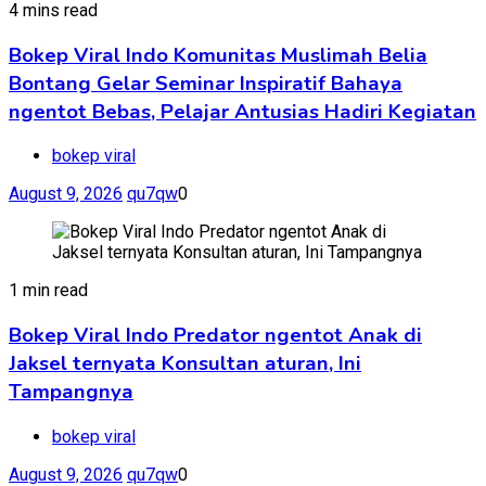
4 mins read
Bokep Viral Indo Komunitas Muslimah Belia
Bontang Gelar Seminar Inspiratif Bahaya
ngentot Bebas, Pelajar Antusias Hadiri Kegiatan
bokep viral
August 9, 2026
qu7qw
0
1 min read
Bokep Viral Indo Predator ngentot Anak di
Jaksel ternyata Konsultan aturan, Ini
Tampangnya
bokep viral
August 9, 2026
qu7qw
0