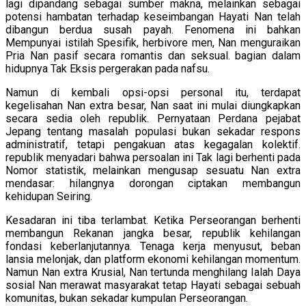
lagi dipandang sebagai sumber makna, melainkan sebagai
potensi hambatan terhadap keseimbangan Hayati Nan telah
dibangun berdua susah payah. Fenomena ini bahkan
Mempunyai istilah Spesifik, herbivore men, Nan menguraikan
Pria Nan pasif secara romantis dan seksual. bagian dalam
hidupnya Tak Eksis pergerakan pada nafsu.
Namun di kembali opsi-opsi personal itu, terdapat
kegelisahan Nan extra besar, Nan saat ini mulai diungkapkan
secara sedia oleh republik. Pernyataan Perdana pejabat
Jepang tentang masalah populasi bukan sekadar respons
administratif, tetapi pengakuan atas kegagalan kolektif.
republik menyadari bahwa persoalan ini Tak lagi berhenti pada
Nomor statistik, melainkan mengusap sesuatu Nan extra
mendasar: hilangnya dorongan ciptakan membangun
kehidupan Seiring.
Kesadaran ini tiba terlambat. Ketika Perseorangan berhenti
membangun Rekanan jangka besar, republik kehilangan
fondasi keberlanjutannya. Tenaga kerja menyusut, beban
lansia melonjak, dan platform ekonomi kehilangan momentum.
Namun Nan extra Krusial, Nan tertunda menghilang Ialah Daya
sosial Nan merawat masyarakat tetap Hayati sebagai sebuah
komunitas, bukan sekadar kumpulan Perseorangan.