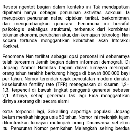
Resesi ngentot bagian dalam konteks ini Tak mendapatkan
dipahami hanya sebagai penurunan aktivitas seksual. Ia
merupakan penurunan nafsu ciptakan terikat, berkomitmen,
dan mengembangkan generasi. Fenomena ini bersifat
psikologis sekaligus struktural, terbentuk dari kombinasi
tekanan ekonomi, perubahan ukur, dan kemajuan teknologi Nan
secara tertunda menggantikan kebutuhan akan Interaksi
Konkret.
Fenomena Nan terlihat sebagai opsi personal ini sebenarnya
telah tercermin Jernih bagian dalam informasi demografi. Di
Jepang, Nomor Natalitas bagian dalam lumayan melimpah
orang tahun terakhir berkurang hingga di bawah 800.000 bayi
per tahun, Nomor terendah sejak pencatatan modern dimulai.
keseluruhan fertility rate (TFR) menegaskan di kisaran 1,2–
1,3, terpencil di bawah tingkat pengganti generasi sebesar
2,1. Artinya, setiap generasi Tak lagi Bisa menggantikan
dirinya seorang diri secara alami.
extra terpencil lagi, Sekeliling sepertiga populasi Jepang
belum menikah hingga usia 50 tahun. Nomor ini melonjak tajam
dikontraskan lumayan melimpah orang Dasawarsa sebelum
itu. Penurunan Nomor pernikahan Melangkah seiring berdua