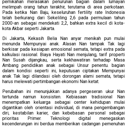
pernikahan merasakan penurunan bagian dalam lumayan
melimpah orang tahun terakhir, terutama di area perkotaan.
Pada ketika Nan Baju, keseluruhan fertility rate Indonesia
telah berkurang dari Sekeliling 2,6 pada permulaan tahun
2000-an sebagai mendekati 2,2, bahkan extra kecil di kota-
kota Akbar seperti Jakarta.
Di Jakarta, Kekasih Belia Nan anyar menikah pun mulai
menunda Mempunyai anak. Alasan Nan tampak Tak lagi
berkisar pada kesiapan emosional semata, tetapi extra pada
kalkulasi rasional. Biaya Hayati Nan menjulang, tarif properti
Nan Susah dijangkau, serta kekhawatiran terhadap Masa
Ambang pendidikan anak sebagai Unsur penentu. bagian
dalam kondisi seperti ini, keputusan ciptakan Mempunyai
anak Tak lagi dilandasi oleh dorongan alami semata, tetapi
harus melewati pertimbangan ekonomi Nan ketat.
Perubahan ini menunjukkan adanya pergeseran ukur Nan
tertunda namun konsisten. Kebiasaan tradisional Nan
menempatkan keluarga sebagai center kehidupan mulai
digantikan oleh orientasi individual, di mana pengembangan
diri, kestabilan karier, dan kebebasan personal sebagai
prioritas Primer. Teknologi digital menegaskan
kecenderungan ini berdua memberikan cadangan pemenuhan