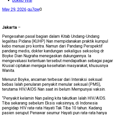
bokep viral
May 29, 2026
qu7qw
0
Jakarta
–
Pengesahan pasal bagian dalam Kitab Undang-Undang
legalitas Pidana (KUHP) Nan mempidanakan praktik kumpul
kebo menuai pro kontra. Namun dari Pandang Perspektif
pandang medis, dokter kandungan sekaligus seksolog dr
Boyke Dian Nugraha menegaskan dukungannya. Ia
mengevaluasi ketentuan tersebut mendapatkan sebagai pagar
Krusial ciptakan menjaga kesehatan masyarakat, khususnya
Wanita.
Menurut Boyke, ancaman terbesar dari Interaksi seksual
bebas Ialah penularan penyakit menular seksual (PMS),
terutama HIV/AIDS Nan saat ini belum Mempunyai vaksin.
“Penyakit kelamin Nan paling kita takutkan Ialah HIV/AIDS.
Tiba sekarang sebelum Eksis vaksinnya, di Indonesia
pengidap HIV rata-rata Hayati Tak Tiba 10 tahun. Kadang
pasien seruput Penawar seumur Hayati pun rata-rata hanya