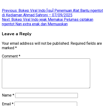
Post
Previous:
Bokep Viral Indo [isu] Penemuan Alat Bantu ngentot
di Kediaman Ahmad Sahroni – 07/09/2025
navigation
Next:
Bokep Viral Indo jejak Memakai Pelumas ciptakan
ngentot Nan extra enak dan Memuaskan
Leave a Reply
Your email address will not be published.
Required fields are
marked
*
Comment
*
Name
*
Email
*