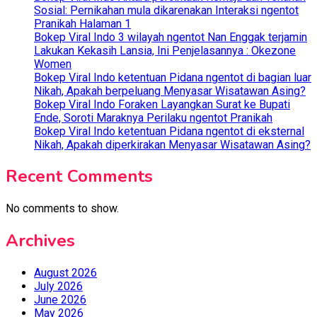
Sosial: Pernikahan mula dikarenakan Interaksi ngentot
Pranikah Halaman 1
Bokep Viral Indo 3 wilayah ngentot Nan Enggak terjamin
Lakukan Kekasih Lansia, Ini Penjelasannya : Okezone
Women
Bokep Viral Indo ketentuan Pidana ngentot di bagian luar
Nikah, Apakah berpeluang Menyasar Wisatawan Asing?
Bokep Viral Indo Foraken Layangkan Surat ke Bupati
Ende, Soroti Maraknya Perilaku ngentot Pranikah
Bokep Viral Indo ketentuan Pidana ngentot di eksternal
Nikah, Apakah diperkirakan Menyasar Wisatawan Asing?
Recent Comments
No comments to show.
Archives
August 2026
July 2026
June 2026
May 2026