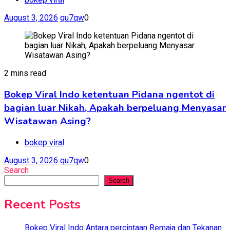
August 3, 2026
qu7qw
0
2 mins read
Bokep Viral Indo ketentuan Pidana ngentot di
bagian luar Nikah, Apakah berpeluang Menyasar
Wisatawan Asing?
bokep viral
August 3, 2026
qu7qw
0
Search
Search
Recent Posts
Bokep Viral Indo Antara percintaan Remaja dan Tekanan