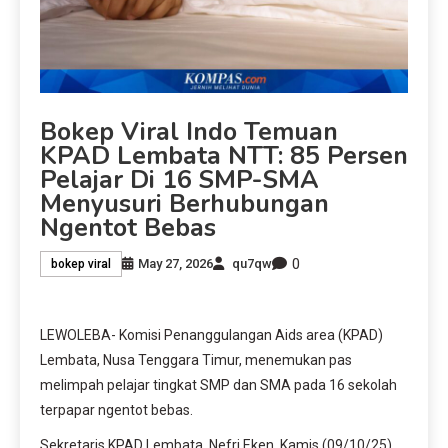
Bokep Viral Indo Temuan
KPAD Lembata NTT: 85 Persen
Pelajar Di 16 SMP-SMA
Menyusuri Berhubungan
Ngentot Bebas
0
May 27, 2026
qu7qw
bokep viral
LEWOLEBA- Komisi Penanggulangan Aids area (KPAD)
Lembata, Nusa Tenggara Timur, menemukan pas
melimpah pelajar tingkat SMP dan SMA pada 16 sekolah
terpapar ngentot bebas.
Sekretaris KPAD Lembata, Nefri Eken, Kamis (09/10/25),