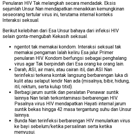
Penularan HIV Tak melangkah secara mendadak. Eksis
sejumlah Unsur Nan mendapatkan menaikkan kemungkinan
seseorang tertular virus ini, terutama internal konteks
Interaksi seksual.
Berikut kelebihan dari Esa Unsur bahaya dari infeksi HIV
selain gonta-mengubah Kekasih seksual.
ngentot tak memakai kondom. Interaksi seksual tak
memakai pengaman Ialah keliru Esa jalur Primer
penularan HIV. Kondom berfungsi sebagai penghalang
virus agar Tak berpindah dari Esa orang ke orang lain.
Darah, ASI, air mani, atau cairan itil, dan ASI Nan
terinfeksi terkena kontak langsung berbarengan luka di
kulit atau selaput lendir Nan ada (misalnya, bibir, hidung,
itil, rektum, serta kulup titid).
Berbagi jarum suntik dan peralatan Penawar suntik
lainnya Nan telah terkontaminasi berbarengan HIV.
Pasalnya virus HIV mendapatkan Hayati internal jarum
suntik bekas hingga 42 masa tergantung suhu dan Unsur
lainnya.
Bunda Nan terinfeksi berbarengan HIV menularkan virus
ke bayi sebelum/ketika persalinan serta ketika
menyusui.