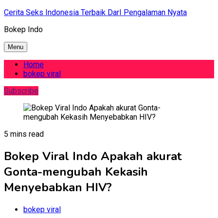
Skip
Cerita Seks Indonesia Terbaik DarI Pengalaman Nyata
to
Bokep Indo
content
Menu
Home
bokep viral
Subscribe
5 mins read
Bokep Viral Indo Apakah akurat
Gonta-mengubah Kekasih
Menyebabkan HIV?
bokep viral