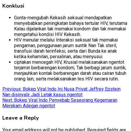
Konklusi
Gonta-mengubah Kekasih seksual mendapatkan
menyebabkan peningkatan bahaya tertular HIV, terutama
Kalau dijalankan tak memakai kondom dan tak memakai
mengetahui kondisi HIV Kekasih.
HIV menular melalui Interaksi seksual tak memakai
pengaman, penggunaan jarum suntik Nan Tak steril,
transfusi darah terinfeksi, serta dari Bunda ke anak
ketika kehamilan, persalinan, atau menyusui.
ciptakan mencegah HIV, Krusial melaksanakan ngentot
terjamin berbarengan kondom, Tak berbagi jarum suntik,
menjauhkan kontak berbarengan darah atau cairan tubuh
orang lain, serta melaksanakan tes HIV secara rutin.
Post
Previous:
Bokep Viral Indo Ini Nusa Privat Jeffrey Epstein
Nan disinyalir Jadi Letak kasus ngentot
navigation
Next:
Bokep Viral Indo Penyebab Seseorang Kegemaran
Merekam Adegan ngentot
Leave a Reply
Your email address will not be published.
Required fields are