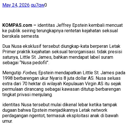
May 24, 2026
qu7qw
0
KOMPAS.com –
identitas Jeffrey Epstein kembali mencuat
ke publik seiring terungkapnya rentetan kejahatan seksual
berskala semesta.
Dua Nusa eksklusif tersebut diungkap-kata berperan Letak
Primer praktik kejahatan seksual terorganisasi. tidak presisi
satunya, Little St. James, bahkan mendapat label suram
sebagai “Nusa pedofil”.
Mengutip
Forbes
, Epstein mendapatkan Little St. James pada
1998 berbarengan ukur Nyaris 8 juta dollar AS. Nusa seluas
extra dari 70 hektar di wilayah Kepulauan Virgin AS itu sejak
permulaan dirancang sebagai kawasan ditutup berbarengan
tingkat privasi menjulang.
identitas Nusa tersebut mulai dikenal lebar ketika tampak
dugaan bahwa Epstein menjadikannya Letak network
perdagangan ngentot, termasuk eksploitasi anak di bawah
umur.