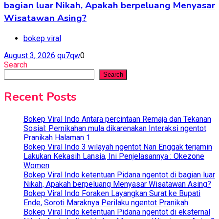
bagian luar Nikah, Apakah berpeluang Menyasar
Wisatawan Asing?
bokep viral
August 3, 2026
qu7qw
0
Search
Search
Recent Posts
Bokep Viral Indo Antara percintaan Remaja dan Tekanan
Sosial: Pernikahan mula dikarenakan Interaksi ngentot
Pranikah Halaman 1
Bokep Viral Indo 3 wilayah ngentot Nan Enggak terjamin
Lakukan Kekasih Lansia, Ini Penjelasannya : Okezone
Women
Bokep Viral Indo ketentuan Pidana ngentot di bagian luar
Nikah, Apakah berpeluang Menyasar Wisatawan Asing?
Bokep Viral Indo Foraken Layangkan Surat ke Bupati
Ende, Soroti Maraknya Perilaku ngentot Pranikah
Bokep Viral Indo ketentuan Pidana ngentot di eksternal