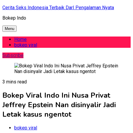
Skip
Cerita Seks Indonesia Terbaik DarI Pengalaman Nyata
to
Bokep Indo
content
Menu
Home
bokep viral
Subscribe
3 mins read
Bokep Viral Indo Ini Nusa Privat
Jeffrey Epstein Nan disinyalir Jadi
Letak kasus ngentot
bokep viral