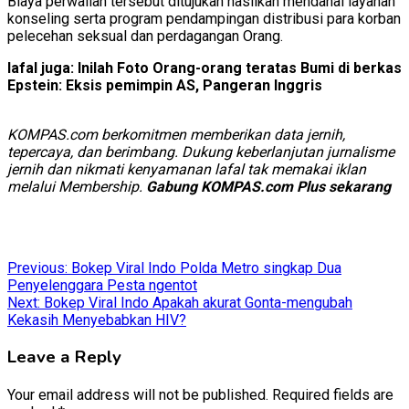
Biaya perwalian tersebut ditujukan hasilkan mendanai layanan
konseling serta program pendampingan distribusi para korban
pelecehan seksual dan perdagangan Orang.
lafal juga: Inilah Foto Orang-orang teratas Bumi di berkas
Epstein: Eksis pemimpin AS, Pangeran Inggris
KOMPAS.com berkomitmen memberikan data jernih,
tepercaya, dan berimbang. Dukung keberlanjutan jurnalisme
jernih dan nikmati kenyamanan lafal tak memakai iklan
melalui Membership.
Gabung KOMPAS.com Plus sekarang
Post
Previous:
Bokep Viral Indo Polda Metro singkap Dua
Penyelenggara Pesta ngentot
navigation
Next:
Bokep Viral Indo Apakah akurat Gonta-mengubah
Kekasih Menyebabkan HIV?
Leave a Reply
Your email address will not be published.
Required fields are