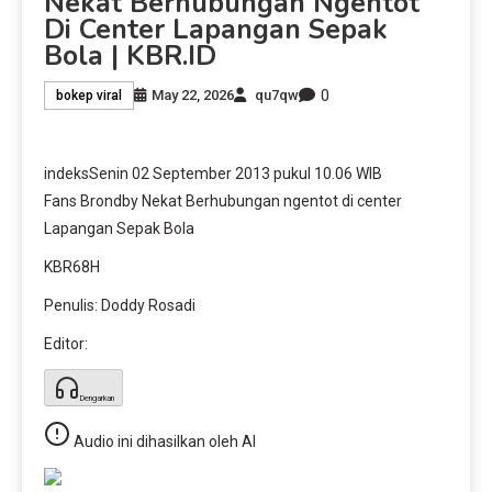
Nekat Berhubungan Ngentot
Di Center Lapangan Sepak
Bola | KBR.ID
0
May 22, 2026
qu7qw
bokep viral
indeks
Senin 02 September 2013 pukul 10.06 WIB
Fans Brondby Nekat Berhubungan ngentot di center
Lapangan Sepak Bola
KBR68H
Penulis:
Doddy Rosadi
Editor:
Dengarkan
Audio ini dihasilkan oleh AI