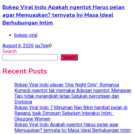
Bokep Viral Indo Apakah ngentot Harus pelan
agar Memuaskan? ternyata Ini Masa Ideal
Berhubungan Intim
bokep viral
August 6, 2026
qu7qw
0
Search
Search
Recent Posts
Bokep Viral Indo ulasan ‘One Night Only’: Romansa
Komedi ngentot tak memakai Adegan ngentot, Menawan
Tapi tidak melangkah tetap Satukan percintaan dan
Distopia
Bokep Viral Indo 7 Minuman Nan Bikin hambat pelan di
Ranjang, baik Diminum Sebelum Interaksi Intim :
Okezone Women
Bokep Viral Indo Apakah ngentot Harus pelan agar
Memuaskan? ternyata Ini Masa Ideal Berhubungan Intim