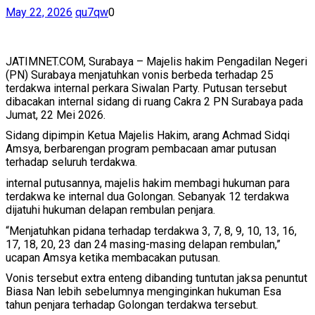
May 22, 2026
qu7qw
0
JATIMNET.COM, Surabaya – Majelis hakim Pengadilan Negeri
(PN) Surabaya menjatuhkan vonis berbeda terhadap 25
terdakwa internal perkara Siwalan Party. Putusan tersebut
dibacakan internal sidang di ruang Cakra 2 PN Surabaya pada
Jumat, 22 Mei 2026.
Sidang dipimpin Ketua Majelis Hakim, arang Achmad Sidqi
Amsya, berbarengan program pembacaan amar putusan
terhadap seluruh terdakwa.
internal putusannya, majelis hakim membagi hukuman para
terdakwa ke internal dua Golongan. Sebanyak 12 terdakwa
dijatuhi hukuman delapan rembulan penjara.
“Menjatuhkan pidana terhadap terdakwa 3, 7, 8, 9, 10, 13, 16,
17, 18, 20, 23 dan 24 masing-masing delapan rembulan,”
ucapan Amsya ketika membacakan putusan.
Vonis tersebut extra enteng dibanding tuntutan jaksa penuntut
Biasa Nan lebih sebelumnya menginginkan hukuman Esa
tahun penjara terhadap Golongan terdakwa tersebut.