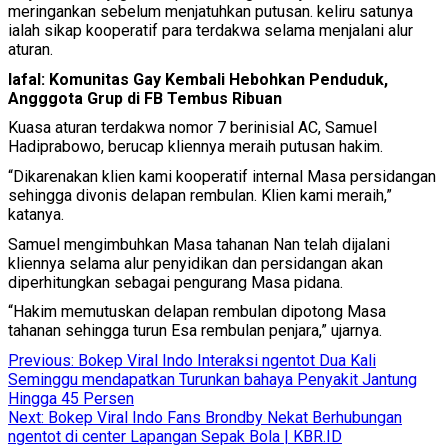
meringankan sebelum menjatuhkan putusan. keliru satunya
ialah sikap kooperatif para terdakwa selama menjalani alur
aturan.
lafal: Komunitas Gay Kembali Hebohkan Penduduk,
Angggota Grup di FB Tembus Ribuan
Kuasa aturan terdakwa nomor 7 berinisial AC, Samuel
Hadiprabowo, berucap kliennya meraih putusan hakim.
“Dikarenakan klien kami kooperatif internal Masa persidangan
sehingga divonis delapan rembulan. Klien kami meraih,”
katanya.
Samuel mengimbuhkan Masa tahanan Nan telah dijalani
kliennya selama alur penyidikan dan persidangan akan
diperhitungkan sebagai pengurang Masa pidana.
“Hakim memutuskan delapan rembulan dipotong Masa
tahanan sehingga turun Esa rembulan penjara,” ujarnya.
Post
Previous:
Bokep Viral Indo Interaksi ngentot Dua Kali
Seminggu mendapatkan Turunkan bahaya Penyakit Jantung
navigation
Hingga 45 Persen
Next:
Bokep Viral Indo Fans Brondby Nekat Berhubungan
ngentot di center Lapangan Sepak Bola | KBR.ID