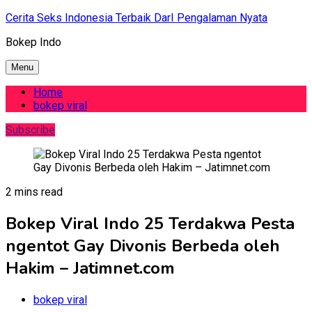
Skip
Cerita Seks Indonesia Terbaik DarI Pengalaman Nyata
to
Bokep Indo
content
Menu
Home
bokep viral
Subscribe
2 mins read
Bokep Viral Indo 25 Terdakwa Pesta
ngentot Gay Divonis Berbeda oleh
Hakim – Jatimnet.com
bokep viral