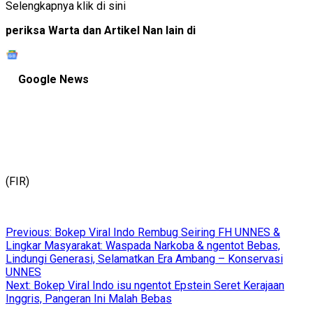
Selengkapnya klik di sini
periksa Warta dan Artikel Nan lain di
Google News
(FIR)
Post
Previous:
Bokep Viral Indo Rembug Seiring FH UNNES &
Lingkar Masyarakat: Waspada Narkoba & ngentot Bebas,
navigation
Lindungi Generasi, Selamatkan Era Ambang – Konservasi
UNNES
Next:
Bokep Viral Indo isu ngentot Epstein Seret Kerajaan
Inggris, Pangeran Ini Malah Bebas