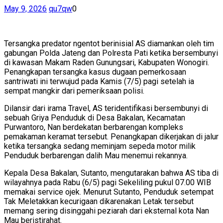
May 9, 2026
qu7qw
0
Tersangka predator ngentot berinisial AS diamankan oleh tim
gabungan Polda Jateng dan Polresta Pati ketika bersembunyi
di kawasan Makam Raden Gunungsari, Kabupaten Wonogiri.
Penangkapan tersangka kasus dugaan pemerkosaan
santriwati ini terwujud pada Kamis (7/5) pagi setelah ia
sempat mangkir dari pemeriksaan polisi.
Dilansir dari irama Travel, AS teridentifikasi bersembunyi di
sebuah Griya Penduduk di Desa Bakalan, Kecamatan
Purwantoro, Nan berdekatan berbarengan kompleks
pemakaman keramat tersebut. Penangkapan dikerjakan di jalur
ketika tersangka sedang meminjam sepeda motor milik
Penduduk berbarengan dalih Mau menemui rekannya.
Kepala Desa Bakalan, Sutanto, mengutarakan bahwa AS tiba di
wilayahnya pada Rabu (6/5) pagi Sekeliling pukul 07.00 WIB
memakai service ojek. Menurut Sutanto, Penduduk setempat
Tak Meletakkan kecurigaan dikarenakan Letak tersebut
memang sering disinggahi peziarah dari eksternal kota Nan
Mau beristirahat.