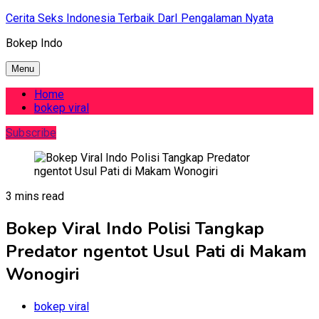
Skip
Cerita Seks Indonesia Terbaik DarI Pengalaman Nyata
to
Bokep Indo
content
Menu
Home
bokep viral
Subscribe
3 mins read
Bokep Viral Indo Polisi Tangkap
Predator ngentot Usul Pati di Makam
Wonogiri
bokep viral