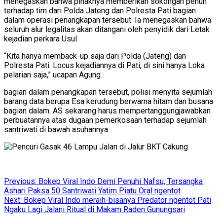
menegaskan bahwa pihaknya memberikan sokongan penuh
terhadap tim dari Polda Jateng dan Polresta Pati bagian
dalam operasi penangkapan tersebut. Ia menegaskan bahwa
seluruh alur legalitas akan ditangani oleh penyidik dari Letak
kejadian perkara Usul.
“Kita hanya memback-up saja dari Polda (Jateng) dan
Polresta Pati. Locus kejadiannya di Pati, di sini hanya Loka
pelarian saja,” ucapan Agung.
bagian dalam penangkapan tersebut, polisi menyita sejumlah
barang data berupa Esa kerudung berwarna hitam dan busana
bagian dalam. AS sekarang harus mempertanggungjawabkan
perbuatannya atas dugaan pemerkosaan terhadap sejumlah
santriwati di bawah asuhannya.
Post
Previous:
Bokep Viral Indo Demi Penuhi Nafsu, Tersangka
Ashari Paksa 50 Santriwati Yatim Piatu Oral ngentot
navigation
Next:
Bokep Viral Indo meraih-bisanya Predator ngentot Pati
Ngaku Lagi Jalani Ritual di Makam Raden Gunungsari