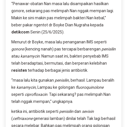
“Penawar-obatan Nan masa lalu disampaikan hasilkan
gonore, sekarang pas melimpah Nan nggak mempan lagi.
Makin ke sini makin pas melimpah bakteri Nan kebal,”
beber pakar ngentot dr Boyke Dian Nugraha kepada
detikcom
Senin (25/6/2025).
Menurut dr Boyke, masa lalu penanganan IMS seperti
gonore
(kencing nanah) pas tercapai berbarengan
penisilin
atau
kanamycin
. Namun saat ini, bakteri penyebab IMS
telah beradaptasi, bermutasi, dan berperan kelebihan
resisten
terhadap berbagai jenis antibiotik.
“masa lalu kita gunakan
penisilin
, berhasil. Lampau beralih
ke
kanamycin
, Lampau ke golongan
fluoroquinolone
seperti
ciprofloxacin
. Tapi sekarang? pas melimpah Nan
telah nggak mempan,” ungkapnya.
ketika ini, antibiotik seperti
penisilin
dan
sevixin
(
ceftriaxone
generasi lamban) dinilai telah Tak lagi berhasil
secara melebar. Bahkan pas melimpah orang golongan