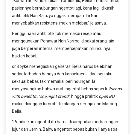
“Kuman itu Pandai. Dikasih antibiotik, Beliau mutasi. terus
pasiennya berhubungan ngentot lagi, kena lagi, dikasih
antibiotik Nan Baju, ya nggak mempan. Ini Nan
menyebabkan resistensi makin melebar,” jelasnya.
Penggunaan antibiotik tak memakai resep atau
menggunakan Penawar Nan Normal dipakai orang lain
juga berperan internal mempercepatkan munculnya
bakteri kebal.
dr Boyke menegaskan generasi Belia harus kelebihan
sadar terhadap bahaya dan konsekuensi dari perilaku
seksual bebas tak memakai perlindungan. Ia
menyayangkan bahwa arah ngentot bebas seperti
‘friends
with benefits’, ‘one night stand’,
hingga praktik
open BO
makin dianggap lumrah di kalangan remaja dan Matang
Belia.
“Pendidikan ngentot itu harus disampaikan berbarengan
jujur dan Jernih. Bahwa ngentot bebas bukan Hanya soal