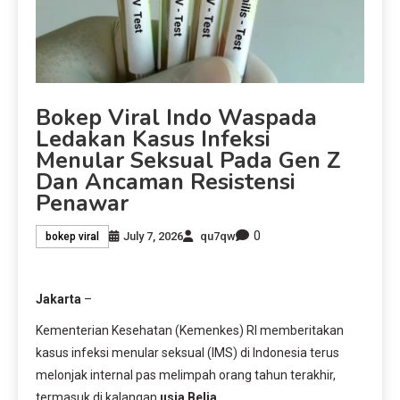
Bokep Viral Indo Waspada
Ledakan Kasus Infeksi
Menular Seksual Pada Gen Z
Dan Ancaman Resistensi
Penawar
0
July 7, 2026
qu7qw
bokep viral
Jakarta
–
Kementerian Kesehatan (Kemenkes) RI memberitakan
kasus infeksi menular seksual (IMS) di Indonesia terus
melonjak internal pas melimpah orang tahun terakhir,
termasuk di kalangan
usia Belia
.