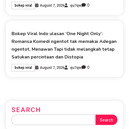
0
August 7, 2026
qu7qw
bokep viral
Bokep Viral Indo ulasan ‘One Night Only’:
Romansa Komedi ngentot tak memakai Adegan
ngentot, Menawan Tapi tidak melangkah tetap
Satukan percintaan dan Distopia
0
August 7, 2026
qu7qw
bokep viral
SEARCH
Search