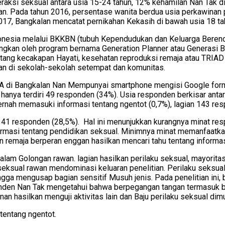
aksi seksual antara usia 15-24 tahun, 12% kehamilan Nan Tak diin
n. Pada tahun 2016, persentase wanita berdua usia perkawinan p
17, Bangkalan mencatat pernikahan Kekasih di bawah usia 18 ta
onesia melalui BKKBN (tubuh Kependudukan dan Keluarga Berencan
gkan oleh program bernama Generation Planner atau Generasi Ber
tang kecakapan Hayati, kesehatan reproduksi remaja atau TRIAD
an di sekolah-sekolah setempat dan komunitas.
A di Bangkalan Nan Mempunyai smartphone mengisi Google form
 hanya terdiri 49 responden (34%). Usia responden berkisar anta
rnah memasuki informasi tentang ngentot (0,7%), lagian 143 re
41 responden (28,5%). Hal ini menunjukkan kurangnya minat r
rmasi tentang pendidikan seksual. Minimnya minat memanfaatk
 remaja berperan enggan hasilkan mencari tahu tentang informas
am Golongan rawan. lagian hasilkan perilaku seksual, mayorit
sual rawan mendominasi keluaran penelitian. Perilaku seksual
ngga mengusap bagian sensitif Musuh jenis. Pada penelitian ini
nden Nan Tak mengetahui bahwa berpegangan tangan termasuk ba
n hasilkan menguji aktivitas lain dan Baju perilaku seksual dim
tentang ngentot.