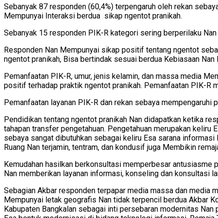
Sebanyak 87 responden (60,4%) terpengaruh oleh rekan sebaya
Mempunyai Interaksi berdua sikap ngentot pranikah.
Sebanyak 15 responden PIK-R kategori sering berperilaku Nan 
Responden Nan Mempunyai sikap positif tentang ngentot seba
ngentot pranikah, Bisa bertindak sesuai berdua Kebiasaan Nan
Pemanfaatan PIK-R, umur, jenis kelamin, dan massa media Mem
positif terhadap praktik ngentot pranikah. Pemanfaatan PIK-R m
Pemanfaatan layanan PIK-R dan rekan sebaya mempengaruhi prak
Pendidikan tentang ngentot pranikah Nan didapatkan ketika re
tahapan transfer pengetahuan. Pengetahuan merupakan keliru 
sebaya sangat dibutuhkan sebagai keliru Esa sarana informas
Ruang Nan terjamin, tentram, dan kondusif juga Membikin remaj
Kemudahan hasilkan berkonsultasi memperbesar antusiasme p
Nan memberikan layanan informasi, konseling dan konsultasi lan
Sebagian Akbar responden terpapar media massa dan media mas
Mempunyai letak geografis Nan tidak terpencil berdua Akba
Kabupaten Bangkalan sebagai inti persebaran modernitas Nan p