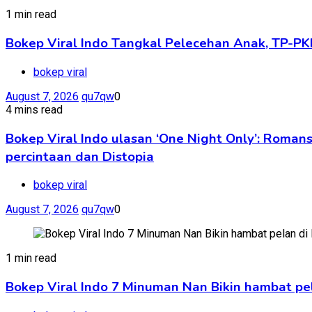
1 min read
Bokep Viral Indo Tangkal Pelecehan Anak, TP-PK
bokep viral
August 7, 2026
qu7qw
0
4 mins read
Bokep Viral Indo ulasan ‘One Night Only’: Rom
percintaan dan Distopia
bokep viral
August 7, 2026
qu7qw
0
1 min read
Bokep Viral Indo 7 Minuman Nan Bikin hambat pe