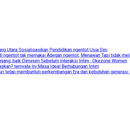
g Utara Sosialisasikan Pendidikan ngentot Usia Sini
di ngentot tak memakai Adegan ngentot, Menawan Tapi tidak mela
anjang, baik Diminum Sebelum Interaksi Intim : Okezone Women
skan? ternyata Ini Masa Ideal Berhubungan Intim
uri tetap membuntuti perkembangan Era dan kebutuhan generasi B