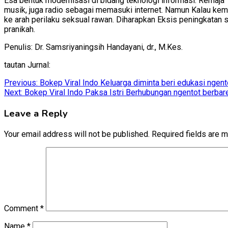
Esa bentuk modernisasi di bidang teknologi informasi. Remaj
musik, juga radio sebagai memasuki internet. Namun Kalau k
ke arah perilaku seksual rawan. Diharapkan Eksis peningkata
pranikah.
Penulis: Dr. Samsriyaningsih Handayani, dr., M.Kes.
tautan Jurnal:
Post
Previous:
Bokep Viral Indo Keluarga diminta beri edukasi ngen
Next:
Bokep Viral Indo Paksa Istri Berhubungan ngentot berbar
navigation
Leave a Reply
Your email address will not be published.
Required fields are 
Comment
*
Name
*