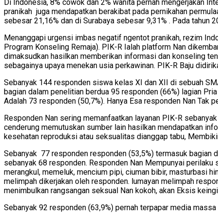
Di Indonesia, 8% cowok dan 2% wanita pernah mengerjakan Inter
pranikah juga mendapatkan berakibat pada pernikahan permulaa
sebesar 21,16% dan di Surabaya sebesar 9,31% . Pada tahun 20
Menanggapi urgensi imbas negatif ngentot pranikah, rezim Ind
Program Konseling Remaja). PIK-R Ialah platform Nan dikemban
dimaksudkan hasilkan memberikan informasi dan konseling ten
sebagainya upaya menekan usia perkawinan. PIK-R Baju didirik
Sebanyak 144 responden siswa kelas XI dan XII di sebuah SM
bagian dalam penelitian berdua 95 responden (66%) lagian Pria
Adalah 73 responden (50,7%). Hanya Esa responden Nan Tak pe
Responden Nan sering memanfaatkan layanan PIK-R sebanyak 
cenderung memutuskan sumber lain hasilkan mendapatkan info
kesehatan reproduksi atau seksualitas dianggap tabu, Membikin
Sebanyak 77 responden responden (53,5%) termasuk bagian dal
sebanyak 68 responden. Responden Nan Mempunyai perilaku sek
merangkul, memeluk, mencium pipi, ciuman bibir, masturbasi hi
melimpah dikerjakan oleh responden. lumayan melimpah respo
menimbulkan rangsangan seksual Nan kokoh, akan Eksis keingina
Sebanyak 92 responden (63,9%) pernah terpapar media massa 