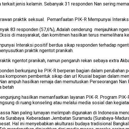
 terkait jenis kelamin. Sebanyak 31 responden Nan sering mem
rawan praktik seksual. Pemanfaatan PIK-R Mempunyai Interaksi 
nyak 83 responden (57,6%), Adalah cenderung menjauhkan ngent
 Eksis di masyarakat, dan komitmen hasilkan terus memelihara k
punyai Interaksi positif berdua sikap responden terhadap ngent
enyusutkan praktik ngentot pranikah.
tik ngentot pranikah, namun pengaruh rekan sebaya extra Akbar
sponden berkunjung ke PIK-R berperan bagian dalam perubahan p
Esa komponen pembentuk sikap dan url Krusial bagian dalam mem
i Nan ampuh hasilkan remaja dan memutuskan Perseorangan Nan P
a betah
engunjung hasilkan memanfaatkan layanan PIK-R. Program PIK-
gsung di ruang konseling atau melalui media sosial dan kegiatan
sa Nan paling lumayan melimpah digunakan di Indonesia mencari
r Kota Surabaya. Keberadaan Jembatan Suramadu (Surabaya-Mad
esat. Hal ini menyebabkan akulturasi budaya tradisional Bangk