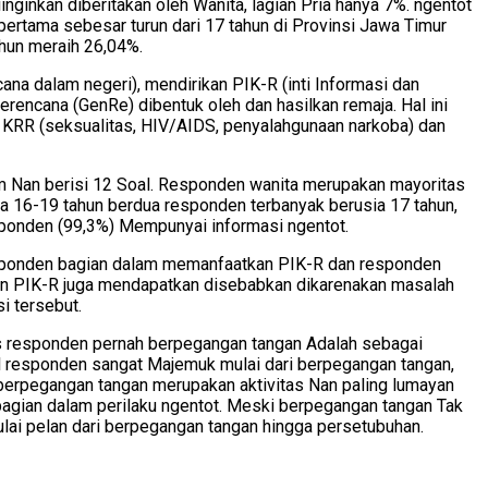
ginkan diberitakan oleh Wanita, lagian Pria hanya 7%. ngentot
ertama sebesar turun dari 17 tahun di Provinsi Jawa Timur
hun meraih 26,04%.
a dalam negeri), mendirikan PIK-R (inti Informasi dan
encana (GenRe) dibentuk oleh dan hasilkan remaja. Hal ini
 KRR (seksualitas, HIV/AIDS, penyalahgunaan narkoba) dan
 Nan berisi 12 Soal. Responden wanita merupakan mayoritas
ra 16-19 tahun berdua responden terbanyak berusia 17 tahun,
sponden (99,3%) Mempunyai informasi ngentot.
esponden bagian dalam memanfaatkan PIK-R dan responden
an PIK-R juga mendapatkan disebabkan dikarenakan masalah
i tersebut.
as responden pernah berpegangan tangan Adalah sebagai
 responden sangat Majemuk mulai dari berpegangan tangan,
, berpegangan tangan merupakan aktivitas Nan paling lumayan
gian dalam perilaku ngentot. Meski berpegangan tangan Tak
ulai pelan dari berpegangan tangan hingga persetubuhan.