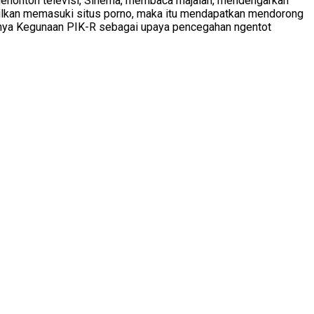
menonton televisi, Sinema, membaca majalah, mendengarkan
silkan memasuki situs porno, maka itu mendapatkan mendorong
annya Kegunaan PIK-R sebagai upaya pencegahan ngentot