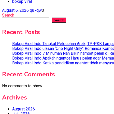
bokep viral
August 6, 2026
qu7qw
0
Search
Search
Recent Posts
Bokep Viral Indo Tangkal Pelecehan Anak, TP-PKK Lampun
Bokep Viral Indo ulasan ‘One Night Only’: Romansa Kome
Bokep Viral Indo 7 Minuman Nan Bikin hambat pelan di R
Bokep Viral Indo Apakah ngentot Harus pelan agar Memua
Bokep Viral Indo Ketika pendidikan ngentot tidak menyus
Recent Comments
No comments to show.
Archives
August 2026
July 2026