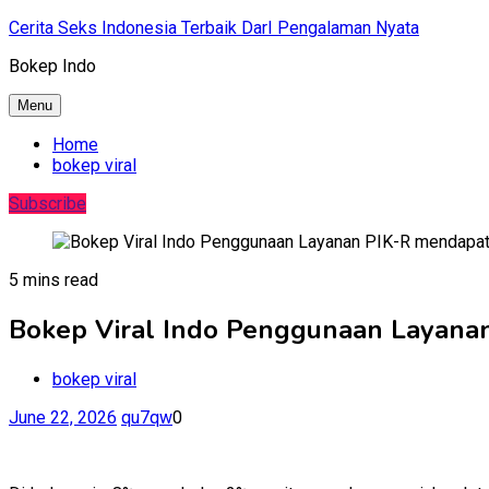
Skip
Cerita Seks Indonesia Terbaik DarI Pengalaman Nyata
to
Bokep Indo
content
Menu
Home
bokep viral
Subscribe
5 mins read
Bokep Viral Indo Penggunaan Layana
bokep viral
June 22, 2026
qu7qw
0