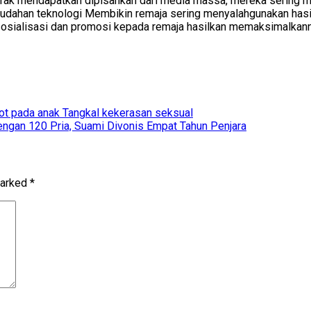
a Tak mendapatkan dipisahkan dari media massa, mereka sering 
emudahan teknologi Membikin remaja sering menyalahgunakan ha
n sosialisasi dan promosi kepada remaja hasilkan memaksimalk
tot pada anak Tangkal kekerasan seksual
engan 120 Pria, Suami Divonis Empat Tahun Penjara
marked
*