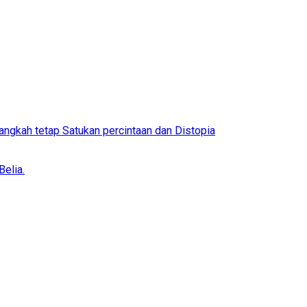
ngkah tetap Satukan percintaan dan Distopia
elia.