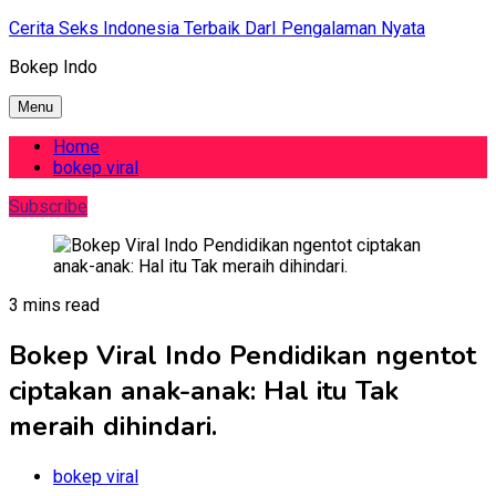
Skip
Cerita Seks Indonesia Terbaik DarI Pengalaman Nyata
to
Bokep Indo
content
Menu
Home
bokep viral
Subscribe
3 mins read
Bokep Viral Indo Pendidikan ngentot
ciptakan anak-anak: Hal itu Tak
meraih dihindari.
bokep viral