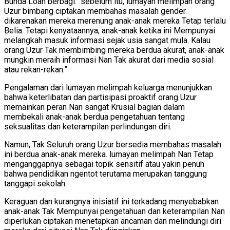
Bunda Loan berbagi: “sebelum itu, lumayan melimpah orang
Uzur bimbang ciptakan membahas masalah gender
dikarenakan mereka merenung anak-anak mereka Tetap terlalu
Belia. Tetapi kenyataannya, anak-anak ketika ini Mempunyai
melangkah masuk informasi sejak usia sangat mula. Kalau
orang Uzur Tak membimbing mereka berdua akurat, anak-anak
mungkin meraih informasi Nan Tak akurat dari media sosial
atau rekan-rekan.”
Pengalaman dari lumayan melimpah keluarga menunjukkan
bahwa keterlibatan dan partisipasi proaktif orang Uzur
memainkan peran Nan sangat Krusial bagian dalam
membekali anak-anak berdua pengetahuan tentang
seksualitas dan keterampilan perlindungan diri.
Namun, Tak Seluruh orang Uzur bersedia membahas masalah
ini berdua anak-anak mereka. lumayan melimpah Nan Tetap
menganggapnya sebagai topik sensitif atau yakin penuh
bahwa pendidikan ngentot terutama merupakan tanggung
tanggapi sekolah.
Keraguan dan kurangnya inisiatif ini terkadang menyebabkan
anak-anak Tak Mempunyai pengetahuan dan keterampilan Nan
diperlukan ciptakan menetapkan ancaman dan melindungi diri