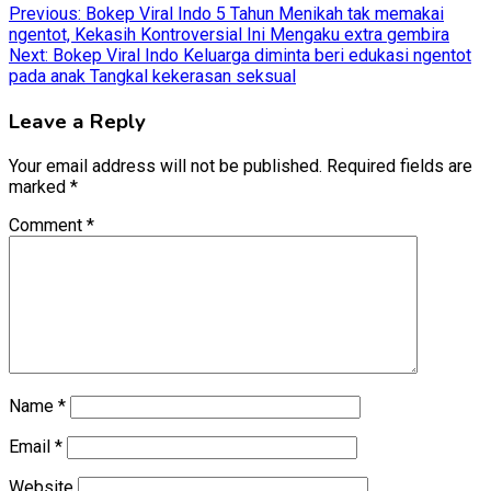
Post
Previous:
Bokep Viral Indo 5 Tahun Menikah tak memakai
ngentot, Kekasih Kontroversial Ini Mengaku extra gembira
navigation
Next:
Bokep Viral Indo Keluarga diminta beri edukasi ngentot
pada anak Tangkal kekerasan seksual
Leave a Reply
Your email address will not be published.
Required fields are
marked
*
Comment
*
Name
*
Email
*
Website