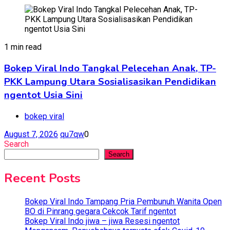
1 min read
Bokep Viral Indo Tangkal Pelecehan Anak, TP-
PKK Lampung Utara Sosialisasikan Pendidikan
ngentot Usia Sini
bokep viral
August 7, 2026
qu7qw
0
Search
Search
Recent Posts
Bokep Viral Indo Tampang Pria Pembunuh Wanita Open
BO di Pinrang gegara Cekcok Tarif ngentot
Bokep Viral Indo jiwa – jiwa Resesi ngentot