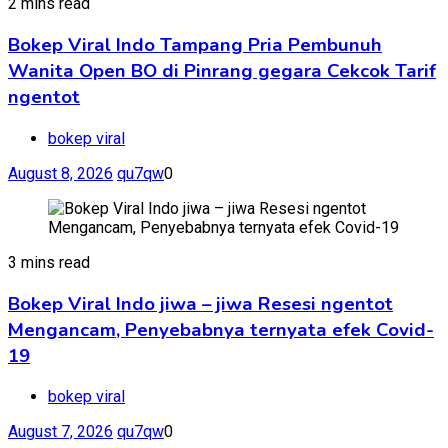
2 mins read
Bokep Viral Indo Tampang Pria Pembunuh
Wanita Open BO di Pinrang gegara Cekcok Tarif
ngentot
bokep viral
August 8, 2026
qu7qw
0
3 mins read
Bokep Viral Indo jiwa – jiwa Resesi ngentot
Mengancam, Penyebabnya ternyata efek Covid-
19
bokep viral
August 7, 2026
qu7qw
0