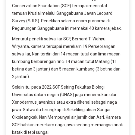
Conservation Foundation (SCF) tercapai mencatat
temuan Krusial melalui Sanggabuana Javan Leopard
Survey (SJLS). Penelitian selama enam purnama di
Pegunungan Sanggabuana ini memakai 40 kamera jebak.
Menurut peneliti satwa liar SCF, Bernard T. Wahyu
Wiryanta, kamera tercapai merekam 19 Perseorangan
satwa liar, Nan terdiri dari 14 macan tutul dan lima macan
kumbang berbarengan rinci 14 macan tutul Matang (11
betina dan 3 jantan) dan 5 macan kumbang (3 betina dan
2 jantan).
Selain itu, pada 2022 SCF Seiring Fakultas Biologi
Universitas dalam negeri (UNAS) juga menemukan ular
Xenodermus javanicus atau extra dikenal sebagai naga
jawa. Satwa itu terungkap di Sekeliling aliran Sungai
Cikoleangkak, Nan Mempunyai air jernih dan Asri. Kamera
SCF bahkan merekam naga jawa sedang memangsa anak
katak di tepi sungai.