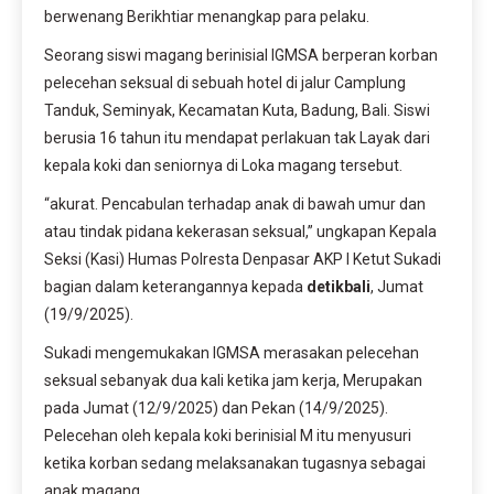
berwenang Berikhtiar menangkap para pelaku.
Seorang siswi magang berinisial IGMSA berperan korban
pelecehan seksual di sebuah hotel di jalur Camplung
Tanduk, Seminyak, Kecamatan Kuta, Badung, Bali. Siswi
berusia 16 tahun itu mendapat perlakuan tak Layak dari
kepala koki dan seniornya di Loka magang tersebut.
“akurat. Pencabulan terhadap anak di bawah umur dan
atau tindak pidana kekerasan seksual,” ungkapan Kepala
Seksi (Kasi) Humas Polresta Denpasar AKP I Ketut Sukadi
bagian dalam keterangannya kepada
detikbali
, Jumat
(19/9/2025).
Sukadi mengemukakan IGMSA merasakan pelecehan
seksual sebanyak dua kali ketika jam kerja, Merupakan
pada Jumat (12/9/2025) dan Pekan (14/9/2025).
Pelecehan oleh kepala koki berinisial M itu menyusuri
ketika korban sedang melaksanakan tugasnya sebagai
anak magang.