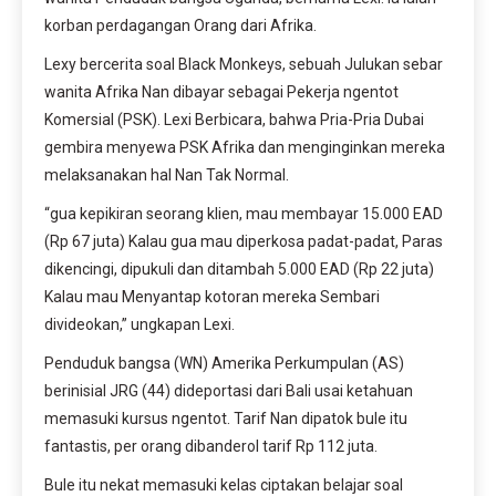
korban perdagangan Orang dari Afrika.
Lexy bercerita soal Black Monkeys, sebuah Julukan sebar
wanita Afrika Nan dibayar sebagai Pekerja ngentot
Komersial (PSK). Lexi Berbicara, bahwa Pria-Pria Dubai
gembira menyewa PSK Afrika dan menginginkan mereka
melaksanakan hal Nan Tak Normal.
“gua kepikiran seorang klien, mau membayar 15.000 EAD
(Rp 67 juta) Kalau gua mau diperkosa padat-padat, Paras
dikencingi, dipukuli dan ditambah 5.000 EAD (Rp 22 juta)
Kalau mau Menyantap kotoran mereka Sembari
divideokan,” ungkapan Lexi.
Penduduk bangsa (WN) Amerika Perkumpulan (AS)
berinisial JRG (44) dideportasi dari Bali usai ketahuan
memasuki kursus ngentot. Tarif Nan dipatok bule itu
fantastis, per orang dibanderol tarif Rp 112 juta.
Bule itu nekat memasuki kelas ciptakan belajar soal