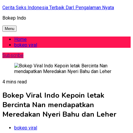
Skip
Cerita Seks Indonesia Terbaik DarI Pengalaman Nyata
to
Bokep Indo
content
Menu
Home
bokep viral
Subscribe
4 mins read
Bokep Viral Indo Kepoin letak
Bercinta Nan mendapatkan
Meredakan Nyeri Bahu dan Leher
bokep viral