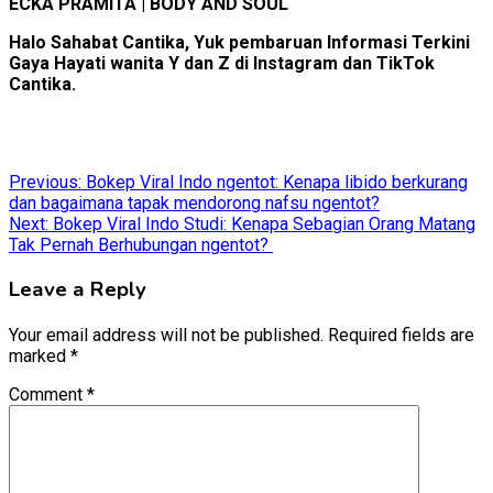
ECKA PRAMITA | BODY AND SOUL
Halo Sahabat Cantika, Yuk pembaruan Informasi Terkini
Gaya Hayati wanita Y dan Z di Instagram dan TikTok
Cantika.
Post
Previous:
Bokep Viral Indo ngentot: Kenapa libido berkurang
dan bagaimana tapak mendorong nafsu ngentot?
navigation
Next:
Bokep Viral Indo Studi: Kenapa Sebagian Orang Matang
Tak Pernah Berhubungan ngentot?
Leave a Reply
Your email address will not be published.
Required fields are
marked
*
Comment
*