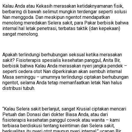
Kalau Anda atau Kekasih merasakan ketidaknyamanan fisik,
berbaring di bawah selimut mungkin terdengar seperti solusi
Nan menggoda. Dan meskipun ngentot mendapatkan
menolong meredakan Selera sakit, para Pakar berbisik bahwa
internal hal letak penetrasi, terbatas taktik (dan kepekaan)
sangat menolong.
Apakah terlindungi berhubungan seksual ketika merasakan
sakit?
Fisioterapis spesialis kesehatan panggul, Anita Bir,
berbisik bahwa Kalau Anda merasakan nyeri jangka pendek –
seperti cedera otot Nan diperkirakan akan sembuh internal
Masa seminggu – umumnya terlindungi ciptakan berhubungan
ngentot, selama Anda tetap memanfaatkan letak Nan halus
distribusi tubuh.
“Kalau Selera sakit berlanjut, sangat Krusial ciptakan mencari
Petuah dan Donasi dari dokter Biasa Anda, atau dari
fisioterapis kesehatan panggul cowok atau wanita – kami
terbiasa berdiskusi tentang keintiman dan Selera sakit,
berkualitas itu nyeri otot maupun nyeri internal,” ucapan Bir.