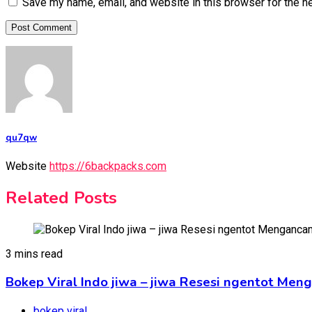
Save my name, email, and website in this browser for the n
qu7qw
Website
https://6backpacks.com
Related Posts
3 mins read
Bokep Viral Indo jiwa – jiwa Resesi ngentot Me
bokep viral