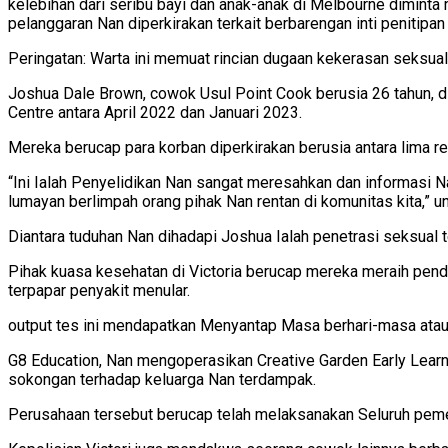
kelebihan dari seribu bayi dan anak-anak di Melbourne diminta
pelanggaran Nan diperkirakan terkait berbarengan inti penitipa
Peringatan: Warta ini memuat rincian dugaan kekerasan seksu
Joshua Dale Brown, cowok Usul Point Cook berusia 26 tahun, di
Centre antara April 2022 dan Januari 2023.
Mereka berucap para korban diperkirakan berusia antara lima r
“Ini Ialah Penyelidikan Nan sangat meresahkan dan informasi N
lumayan berlimpah orang pihak Nan rentan di komunitas kita,”
Diantara tuduhan Nan dihadapi Joshua Ialah penetrasi seksual
Pihak kuasa kesehatan di Victoria berucap mereka meraih pend
terpapar penyakit menular.
output tes ini mendapatkan Menyantap Masa berhari-masa ata
G8 Education, Nan mengoperasikan Creative Garden Early Lear
sokongan terhadap keluarga Nan terdampak.
Perusahaan tersebut berucap telah melaksanakan Seluruh pemeri