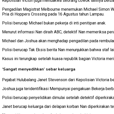
Kepolisian Victori juga mendakwa seorang cowok lainnya berba
Pengadilan Magistrat Melbourne menemukan Michael Simon Wils
Pria di Hoppers Crossing pada 16 Agustus tahun Lampau.
Polisi berucap Michael bukan pekerja di inti penitipan anak.
Menurut informasi Nan diraih ABC, detektif Nan memeriksa p
Michael dan Joshua akan menghadap pengadilan pada rembula
Polisi berucap Tak Eksis berita Nan menunjukkan bahwa staf lain
Kasus ini terungkap setelah kuasa republik bagian Victoria 
‘Sangat menyedihkan’ sebar keluarga
Pejabat Hulubalang Janet Stevenson dari Kepolisian Victoria be
Joshua juga teridentifikasi Mempunyai pengakuan Bekerja ber
Polisi berucap penyelidikan dimulai setelah detektif diperki
Janet berucap keluarga dari delapan korban Nan diperkirakan te