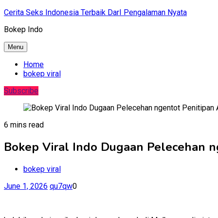
Skip
Cerita Seks Indonesia Terbaik DarI Pengalaman Nyata
to
Bokep Indo
content
Menu
Home
bokep viral
Subscribe
6 mins read
Bokep Viral Indo Dugaan Pelecehan n
bokep viral
June 1, 2026
qu7qw
0