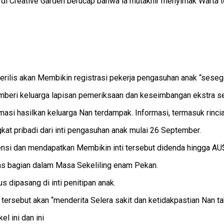
 Creative Garden berucap bahwa ia mutakhir menyimak Warta terse
, merilis akan Membikin registrasi pekerja pengasuhan anak “ses
memberi keluarga lapisan pemeriksaan dan keseimbangan ekstra s
asi hasilkan keluarga Nan terdampak. Informasi, termasuk rincian
kat pribadi dari inti pengasuhan anak mulai 26 September.
nsi dan mendapatkan Membikin inti tersebut didenda hingga AU$5
tas bagian dalam Masa Sekeliling enam Pekan.
dipasang di inti penitipan anak.
tersebut akan “menderita Selera sakit dan ketidakpastian Nan ta
l ini dan ini