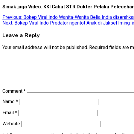
Simak juga Video: KKI Cabut STR Dokter Pelaku Peleceha
Post
Previous:
Bokep Viral Indo Wanita-Wanita Belia India diserahk
Next:
Bokep Viral Indo Predator ngentot Anak di Jaksel Iming-
navigation
Leave a Reply
Your email address will not be published.
Required fields are 
Comment
*
Name
*
Email
*
Website