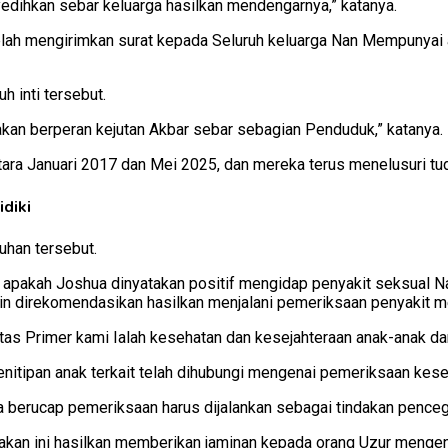
edihkan sebar keluarga hasilkan mendengarnya,” katanya.
telah mengirimkan surat kepada Seluruh keluarga Nan Mempunyai a
h inti tersebut.
kan berperan kejutan Akbar sebar sebagian Penduduk,” katanya.
antara Januari 2017 dan Mei 2025, dan mereka terus menelusuri tu
diki
uhan tersebut.
pakah Joshua dinyatakan positif mengidap penyakit seksual Na
 direkomendasikan hasilkan menjalani pemeriksaan penyakit me
itas Primer kami Ialah kesehatan dan kesejahteraan anak-anak da
penitipan anak terkait telah dihubungi mengenai pemeriksaan ke
ia berucap pemeriksaan harus dijalankan sebagai tindakan pence
iakan ini hasilkan memberikan jaminan kepada orang Uzur menge