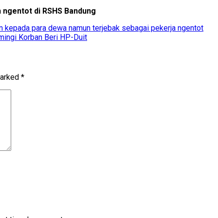
n ngentot di RSHS Bandung
an kepada para dewa namun terjebak sebagai pekerja ngentot
imingi Korban Beri HP-Duit
marked
*