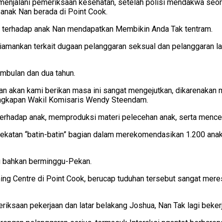
 menjalani pemeriksaan kesehatan, setelah polisi mendakwa seor
n anak Nan berada di Point Cook.
al terhadap anak Nan mendapatkan Membikin Anda Tak tentram.
amankan terkait dugaan pelanggaran seksual dan pelanggaran lai
embulan dan dua tahun.
an akan kami berikan masa ini sangat mengejutkan, dikarenakan 
 ungkapan Wakil Komisaris Wendy Steendam.
 terhadap anak, memproduksi materi pelecehan anak, serta menc
ekatan “batin-batin” bagian dalam merekomendasikan 1.200 anak
u bahkan berminggu-Pekan.
ning Centre di Point Cook, berucap tuduhan tersebut sangat me
ksaan pekerjaan dan latar belakang Joshua, Nan Tak lagi bekerj