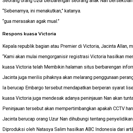
Seorang orang Uzur berbarengan seorang anak Nan bersekolah di
“Sebenarnya, ini menakutkan,” katanya.
“gua merasakan agak mual.”
Respons kuasa Victoria
Kepala republik bagian atau Premier di Victoria, Jacinta Allan
“Kami akan mulai mengorganisir registrasi Victoria hasilkan 
kuasa Victoria telah Membikin halaman situs berbarengan inform
Jacinta juga merilis pihaknya akan melarang penggunaan perang
Ia berucap Embargo tersebut mendapatkan berperan syarat lise
kuasa Victoria juga mendesak adanya peninjauan Nan akan tun
Peninjauan tersebut akan mempertimbangkan apakah CCTV harus 
Jacinta berucap orang Uzur Nan dihubungi tentang penyelidikan 
Diproduksi oleh Natasya Salim hasilkan ABC Indonesia dari artike