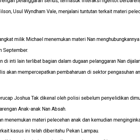
rengan pelanggaran serius, termasuk Interaksi ngentot berbaren
on, Usul Wyndham Vale, menjalani tuntutan terkait materi pele
erangkat milik Michael menemukan materi Nan menghubungkannya
n September.
 di inti lain terlibat bagian dalam dugaan pelanggaran Nan dijal
merilis akan mempercepatkan pembaharuan di sektor pengasuhan 
rucap Joshua Tak dikenal oleh polisi sebelum penyelidikan dimul
barengan Anak-anak Nan Absah.
rakan menemukan materi pelecehan anak dan kemudian menginginkan
rkait kasus ini telah diberitahu Pekan Lampau.