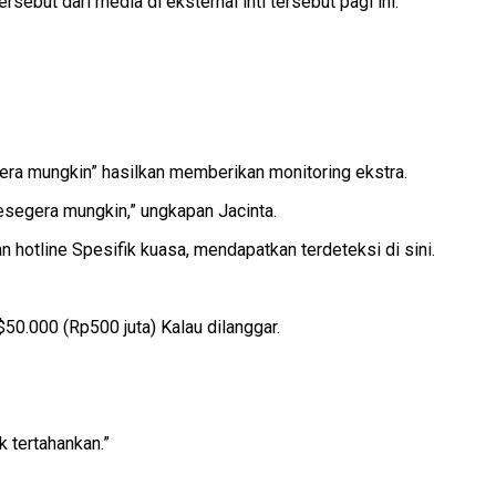
but dari media di eksternal inti tersebut pagi ini.
egera mungkin” hasilkan memberikan monitoring ekstra.
esegera mungkin,” ungkapan Jacinta.
 hotline Spesifik kuasa, mendapatkan terdeteksi di sini.
0.000 (Rp500 juta) Kalau dilanggar.
k tertahankan.”