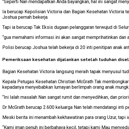
“Seperti Nan mendapatkan Anda bayangkan, hal ini sangat meny
Ia berucap Kepolisian Victoria dan Bagian Kesehatan Victoria 
Joshua pernah bekerja.
Tapi ia berucap Tak Eksis dugaan pelanggaran terwujud di Seluru
“gua memahami informasi ini akan sangat memprihatinkan dan a
Polisi berucap Joshua telah bekerja di 20 inti penitipan anak 
Pemeriksaan kesehatan dijalankan setelah tuduhan diseli
Bagian Kesehatan Victoria langsung meraih tapak menyusul tud
Kepala Petugas Kesehatan Christian McGrath Tak membongkar a
kepadanya menyebabkan lumayan berlimpah orang anak mungkin
“Ini Ialah masalah Nan sangat rumit dan menyedihkan, dan prior
Dr McGrath berucap 2.600 keluarga Nan telah mendatangi inti 
Meski berita ini menambah kekhawatiran para orang Uzur, tapi 
“Kami iman penuh ini berbahaya kecil, tetapi kami Mau menyed