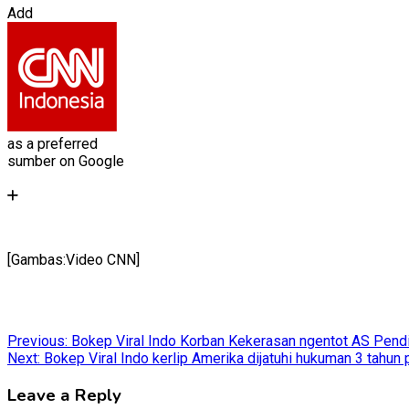
Add
as a preferred
sumber on Google
[Gambas:Video CNN]
Post
Previous:
Bokep Viral Indo Korban Kekerasan ngentot AS Pendi
Next:
Bokep Viral Indo kerlip Amerika dijatuhi hukuman 3 tahu
navigation
Leave a Reply