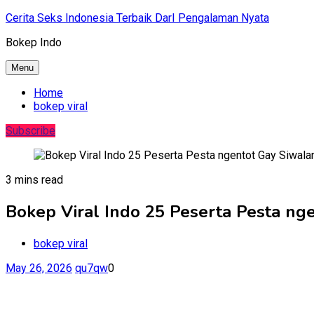
Skip
Cerita Seks Indonesia Terbaik DarI Pengalaman Nyata
to
Bokep Indo
content
Menu
Home
bokep viral
Subscribe
3 mins read
Bokep Viral Indo 25 Peserta Pesta nge
bokep viral
May 26, 2026
qu7qw
0