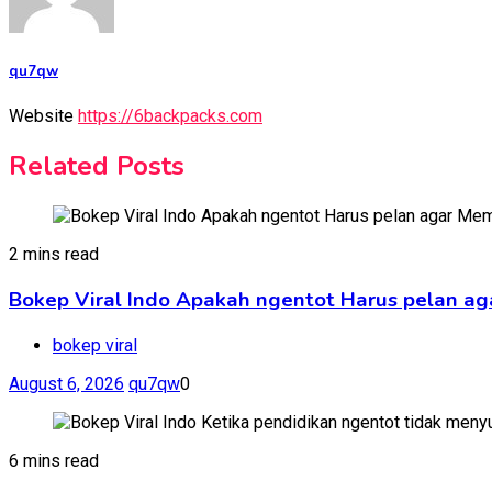
qu7qw
Website
https://6backpacks.com
Related Posts
2 mins read
Bokep Viral Indo Apakah ngentot Harus pelan ag
bokep viral
August 6, 2026
qu7qw
0
6 mins read