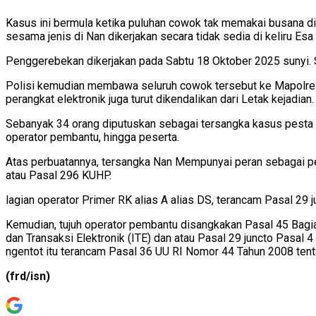
Kasus ini bermula ketika puluhan cowok tak memakai busana dig
sesama jenis di Nan dikerjakan secara tidak sedia di keliru Esa B
Penggerebekan dikerjakan pada Sabtu 18 Oktober 2025 sunyi. Se
Polisi kemudian membawa seluruh cowok tersebut ke Mapolresta
perangkat elektronik juga turut dikendalikan dari Letak kejadian.
Sebanyak 34 orang diputuskan sebagai tersangka kasus pesta n
operator pembantu, hingga peserta.
Atas perbuatannya, tersangka Nan Mempunyai peran sebagai pe
atau Pasal 296 KUHP.
lagian operator Primer RK alias A alias DS, terancam Pasal 29 
Kemudian, tujuh operator pembantu disangkakan Pasal 45 Bagia
dan Transaksi Elektronik (ITE) dan atau Pasal 29 juncto Pasal 
ngentot itu terancam Pasal 36 UU RI Nomor 44 Tahun 2008 tent
(frd/isn)