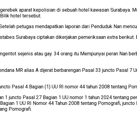
erebek aparat kepolisian di sebuah hotel kawasan Surabaya. Mere
ilik hotel tersebut.
telah petugas mendapatkan laporan dari Penduduk Nan mencurigai 
bes Surabaya ciptakan dikerjakan pemeriksaan extra berikut. Bar
gentot sejenis atau gay. 34 orang itu Mempunyai peran Nan ber
ndana MR alias A dijerat berbarengan Pasal 33 juncto Pasal 7 
juncto Pasal 4 Bagian (1) UU RI nomor 44 tahun 2008 tentang Por
n 1 juncto Pasal 27 Bagian 1 UU nomor 1 tahun 2024 tentang pe
4 Bagian 1 UU RI Nomor 44 Tahun 2008 tentang Pornografi, juncto 
ang Pornografi.