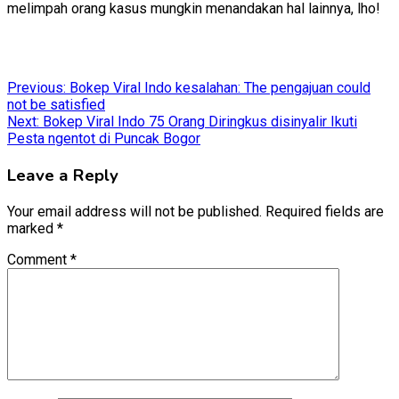
melimpah orang kasus mungkin menandakan hal lainnya, lho!
Post
Previous:
Bokep Viral Indo kesalahan: The pengajuan could
not be satisfied
navigation
Next:
Bokep Viral Indo 75 Orang Diringkus disinyalir Ikuti
Pesta ngentot di Puncak Bogor
Leave a Reply
Your email address will not be published.
Required fields are
marked
*
Comment
*