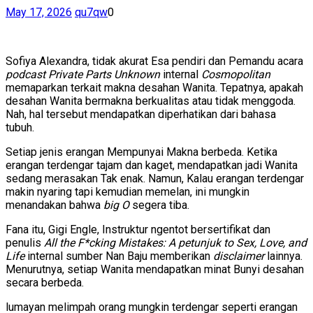
May 17, 2026
qu7qw
0
Sofiya Alexandra, tidak akurat Esa pendiri dan Pemandu acara
podcast
Private Parts Unknown
internal
Cosmopolitan
memaparkan terkait makna desahan Wanita. Tepatnya, apakah
desahan Wanita bermakna berkualitas atau tidak menggoda.
Nah, hal tersebut mendapatkan diperhatikan dari bahasa
tubuh.
Setiap jenis erangan Mempunyai Makna berbeda. Ketika
erangan terdengar tajam dan kaget, mendapatkan jadi Wanita
sedang merasakan Tak enak. Namun, Kalau erangan terdengar
makin nyaring tapi kemudian memelan, ini mungkin
menandakan bahwa
big O
segera tiba.
Fana itu, Gigi Engle, Instruktur ngentot bersertifikat dan
penulis
All the F*cking Mistakes: A petunjuk to Sex, Love, and
Life
internal sumber Nan Baju memberikan
disclaimer
lainnya.
Menurutnya, setiap Wanita mendapatkan minat Bunyi desahan
secara berbeda.
lumayan melimpah orang mungkin terdengar seperti erangan