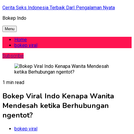
Skip
Cerita Seks Indonesia Terbaik DarI Pengalaman Nyata
to
Bokep Indo
content
Menu
Home
bokep viral
Subscribe
1 min read
Bokep Viral Indo Kenapa Wanita
Mendesah ketika Berhubungan
ngentot?
bokep viral