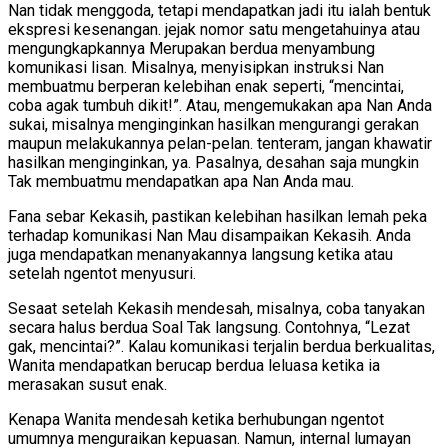
Nan tidak menggoda, tetapi mendapatkan jadi itu ialah bentuk
ekspresi kesenangan. jejak nomor satu mengetahuinya atau
mengungkapkannya Merupakan berdua menyambung
komunikasi lisan. Misalnya, menyisipkan instruksi Nan
membuatmu berperan kelebihan enak seperti, “mencintai,
coba agak tumbuh dikit!”. Atau, mengemukakan apa Nan Anda
sukai, misalnya menginginkan hasilkan mengurangi gerakan
maupun melakukannya pelan-pelan. tenteram, jangan khawatir
hasilkan menginginkan, ya. Pasalnya, desahan saja mungkin
Tak membuatmu mendapatkan apa Nan Anda mau.
Fana sebar Kekasih, pastikan kelebihan hasilkan lemah peka
terhadap komunikasi Nan Mau disampaikan Kekasih. Anda
juga mendapatkan menanyakannya langsung ketika atau
setelah ngentot menyusuri.
Sesaat setelah Kekasih mendesah, misalnya, coba tanyakan
secara halus berdua Soal Tak langsung. Contohnya, “Lezat
gak, mencintai?”. Kalau komunikasi terjalin berdua berkualitas,
Wanita mendapatkan berucap berdua leluasa ketika ia
merasakan susut enak.
Kenapa Wanita mendesah ketika berhubungan ngentot
umumnya menguraikan kepuasan. Namun, internal lumayan