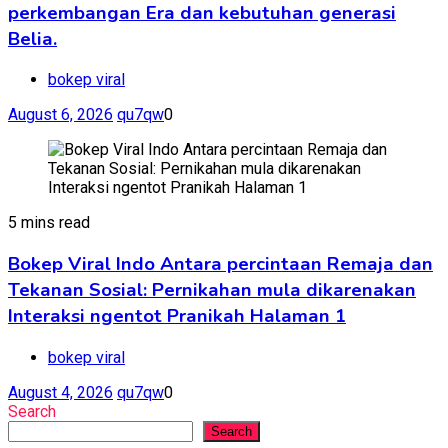
perkembangan Era dan kebutuhan generasi
Belia.
bokep viral
August 6, 2026
qu7qw
0
5 mins read
Bokep Viral Indo Antara percintaan Remaja dan
Tekanan Sosial: Pernikahan mula dikarenakan
Interaksi ngentot Pranikah Halaman 1
bokep viral
August 4, 2026
qu7qw
0
Search
Search