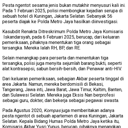
Pesta ngentot sesama jenis bukan mutakhir menyusuri kali ini.
Pada 1 Februari 2025, polisi membongkar kejadian serupa di
sebuah hotel di Kuningan, Jakarta Selatan. Sebanyak 56
peserta diajak ke Polda Metro Jaya hasilkan diinvestigasi.
Kasubdit Renakta Ditreskrimum Polda Metro Jaya Komisaris
Iskandarsyah, pada 6 Februari 2025, berucap, dari keluaran
pemeriksaan, pihaknya menentukan tiga orang sebagai
tersangka. Mereka Ialah RH, BP, dan RE.
Selain menangkap para perserta dan menentukan tiga
tersangka, polisi juga menyita sejumlah barang bukti, seperti
alat kontrasepsi, sabun bersih-bersih, dan Penawar anti-HIV.
Dari keluaran pemeriksaan, sebagian Akbar peserta tinggal di
area Jakarta. Namun, mereka berdomisili di Bekasi,
Tangerang, Jawa inti, Jawa Barat, Jawa Timur, Kaltim, Banten,
dan Sulawesi Selatan. Mereka juga Eksis Nan berprofesi
sebagai guru, dokter, dan bekerja sebagai pegawai swasta.
Pada Agustus 2020,
Kompas
juga memberitakan adanya
pesta ngentot di sebuah apartemen di area Kuningan, Jakarta
Selatan. Kepala Bidang Humas Polda Metro Jaya ketika itu,
Komisaris Akbar Yusri Yunus, berucap, pihaknya menangkap