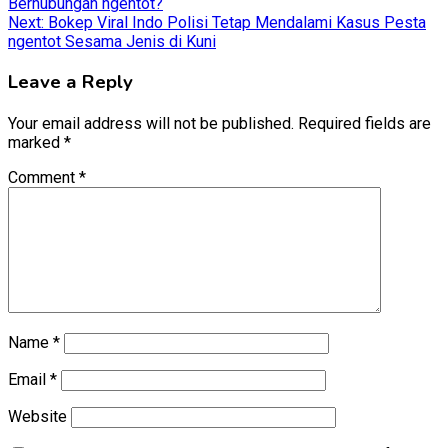
Berhubungan ngentot?
navigation
Next:
Bokep Viral Indo Polisi Tetap Mendalami Kasus Pesta
ngentot Sesama Jenis di Kuni
Leave a Reply
Your email address will not be published.
Required fields are
marked
*
Comment
*
Name
*
Email
*
Website