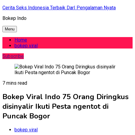
Skip
Cerita Seks Indonesia Terbaik DarI Pengalaman Nyata
to
Bokep Indo
content
Menu
Home
bokep viral
Subscribe
7 mins read
Bokep Viral Indo 75 Orang Diringkus
disinyalir Ikuti Pesta ngentot di
Puncak Bogor
bokep viral