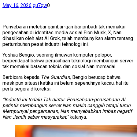
May 16, 2026
qu7qw
0
Penyebaran melebar gambar-gambar pribadi tak memakai
pengesahan di identitas media sosial Elon Musk, X, Nan
dihasilkan oleh alat AI Grok, telah membunyikan alarm tentang
pertumbuhan pesat industri teknologi ini.
Yoshua Bengio, seorang ilmuwan komputer pelopor,
berpendapat bahwa perusahaan teknologi membangun server
tak memakai batasan teknis dan sosial Nan memadai.
Berbicara kepada
The Guardian,
Bengio berucap bahwa
meskipun situasi ketika ini belum sepenuhnya kacau, hal itu
perlu segera dikoreksi.
“Industri ini terlalu Tak diatur. Perusahaan-perusahaan AI
perintis membangun server Nan makin canggih tetapi turun
Mempunyai pengamanan, Nan menyebabkan imbas negatif
Nan Jernih sebar masyarakat,”
katanya.