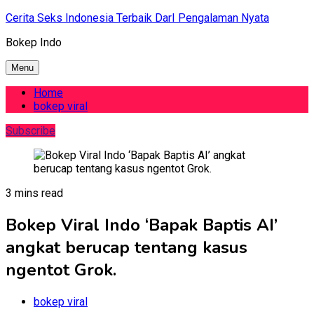
Skip
Cerita Seks Indonesia Terbaik DarI Pengalaman Nyata
to
Bokep Indo
content
Menu
Home
bokep viral
Subscribe
3 mins read
Bokep Viral Indo ‘Bapak Baptis AI’
angkat berucap tentang kasus
ngentot Grok.
bokep viral