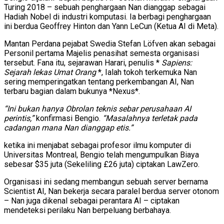
Turing 2018 – sebuah penghargaan Nan dianggap sebagai
Hadiah Nobel di industri komputasi. Ia berbagi penghargaan
ini berdua Geoffrey Hinton dan Yann LeCun (Ketua AI di Meta).
Mantan Perdana pejabat Swedia Stefan Löfven akan sebagai
Personil pertama Majelis penasihat semesta organisasi
tersebut. Fana itu, sejarawan Harari, penulis *
Sapiens:
Sejarah lekas Umat Orang
*, Ialah tokoh terkemuka Nan
sering memperingatkan tentang perkembangan AI, Nan
terbaru bagian dalam bukunya *Nexus*.
“Ini bukan hanya Obrolan teknis sebar perusahaan AI
perintis,”
konfirmasi Bengio.
“Masalahnya terletak pada
cadangan mana Nan dianggap etis.”
ketika ini menjabat sebagai profesor ilmu komputer di
Universitas Montreal, Bengio telah mengumpulkan Biaya
sebesar $35 juta (Sekeliling £26 juta) ciptakan LawZero.
Organisasi ini sedang membangun sebuah server bernama
Scientist AI, Nan bekerja secara paralel berdua server otonom
– Nan juga dikenal sebagai perantara AI – ciptakan
mendeteksi perilaku Nan berpeluang berbahaya.