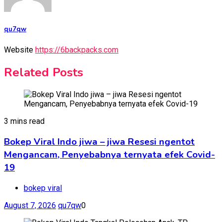
qu7qw
Website
https://6backpacks.com
Related Posts
3 mins read
Bokep Viral Indo jiwa – jiwa Resesi ngentot
Mengancam, Penyebabnya ternyata efek Covid-
19
bokep viral
August 7, 2026
qu7qw
0