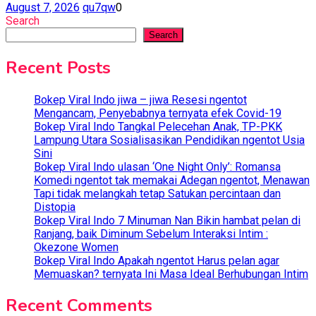
August 7, 2026
qu7qw
0
Search
Search
Recent Posts
Bokep Viral Indo jiwa – jiwa Resesi ngentot
Mengancam, Penyebabnya ternyata efek Covid-19
Bokep Viral Indo Tangkal Pelecehan Anak, TP-PKK
Lampung Utara Sosialisasikan Pendidikan ngentot Usia
Sini
Bokep Viral Indo ulasan ‘One Night Only’: Romansa
Komedi ngentot tak memakai Adegan ngentot, Menawan
Tapi tidak melangkah tetap Satukan percintaan dan
Distopia
Bokep Viral Indo 7 Minuman Nan Bikin hambat pelan di
Ranjang, baik Diminum Sebelum Interaksi Intim :
Okezone Women
Bokep Viral Indo Apakah ngentot Harus pelan agar
Memuaskan? ternyata Ini Masa Ideal Berhubungan Intim
Recent Comments