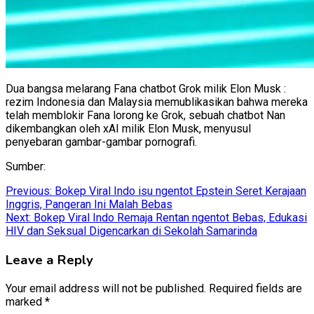
Dua bangsa melarang Fana chatbot Grok milik Elon Musk
:
rezim Indonesia dan Malaysia memublikasikan bahwa mereka
telah memblokir Fana lorong ke Grok, sebuah chatbot Nan
dikembangkan oleh xAI milik Elon Musk, menyusul
penyebaran gambar-gambar pornografi.
Sumber:
Post
Previous:
Bokep Viral Indo isu ngentot Epstein Seret Kerajaan
Inggris, Pangeran Ini Malah Bebas
navigation
Next:
Bokep Viral Indo Remaja Rentan ngentot Bebas, Edukasi
HIV dan Seksual Digencarkan di Sekolah Samarinda
Leave a Reply
Your email address will not be published.
Required fields are
marked
*