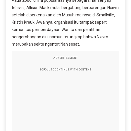
Pada 2006, di inti popularitasnya sebagai sinar senyap
televisi, Allison Mack mulai bergabung berbarengan Nxivm
setelah diperkenalkan oleh Musuh mainnya di Smallville,
Kristin Kreuk. Awalnya, organisasi itu tampak seperti
komunitas pemberdayaan Wanita dan pelatihan
pengembangan diri, namun terungkap bahwa Nxivm
merupakan sekte ngentot Nan sesat.
ADVERTISEMENT
SCROLL TO CONTINUE WITH CONTENT