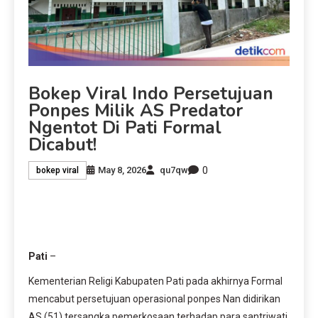
Bokep Viral Indo Persetujuan
Ponpes Milik AS Predator
Ngentot Di Pati Formal
Dicabut!
0
May 8, 2026
qu7qw
bokep viral
Pati
–
Kementerian Religi Kabupaten Pati pada akhirnya Formal
mencabut persetujuan operasional ponpes Nan didirikan
AS (51) tersangka pemerkosaan terhadap para santriwati.