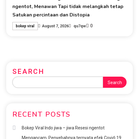
ngentot, Menawan Tapi tidak melangkah tetap
Satukan percintaan dan Distopia
0
August 7, 2026
qu7qw
bokep viral
SEARCH
Search
RECENT POSTS
Bokep Viral Indo jiwa – jiwa Resesi ngentot
Mengancam, Penyebabnya ternyata efek Covid-19