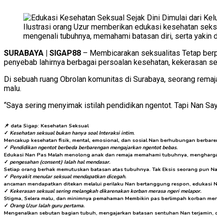
Ilustrasi orang Uzur memberikan edukasi kesehatan seks
mengenali tubuhnya, memahami batasan diri, serta yakin d
SURABAYA | SIGAP88
– Membicarakan seksualitas Tetap berp
penyebab lahirnya berbagai persoalan kesehatan, kekerasan sek
Di sebuah ruang Obrolan komunitas di Surabaya, seorang remaj
malu.
“Saya sering menyimak istilah pendidikan ngentot. Tapi Nan Sa
📌
data Sigap: Kesehatan Seksual
✓
Kesehatan seksual bukan hanya soal Interaksi intim.
Mencakup kesehatan fisik, mental, emosional, dan sosial Nan berhubungan berbare
✓
Pendidikan ngentot berbeda berbarengan mengajarkan ngentot bebas.
Edukasi Nan Pas Malah menolong anak dan remaja memahami tubuhnya, menghargai 
✓
pengesahan (consent) Ialah hal mendasar.
Setiap orang berhak memutuskan batasan atas tubuhnya. Tak Eksis seorang pun N
✓
Penyakit menular seksual mendapatkan dicegah.
ancaman mendapatkan ditekan melalui perilaku Nan bertanggung respon, edukasi Na
✓
Kekerasan seksual sering melangkah dikarenakan korban merasa ngeri melapor.
Stigma, Selera malu, dan minimnya pemahaman Membikin pas berlimpah korban menen
✓
Orang Uzur Ialah guru pertama.
Mengenalkan sebutan bagian tubuh, mengajarkan batasan sentuhan Nan terjamin,