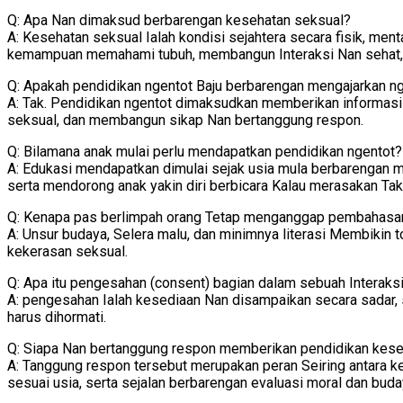
Q: Apa Nan dimaksud berbarengan kesehatan seksual?
A: Kesehatan seksual Ialah kondisi sejahtera secara fisik, men
kemampuan memahami tubuh, membangun Interaksi Nan sehat, s
Q: Apakah pendidikan ngentot Baju berbarengan mengajarkan n
A: Tak. Pendidikan ngentot dimaksudkan memberikan informasi
seksual, dan membangun sikap Nan bertanggung respon.
Q: Bilamana anak mulai perlu mendapatkan pendidikan ngentot?
A: Edukasi mendapatkan dimulai sejak usia mula berbarengan 
serta mendorong anak yakin diri berbicara Kalau merasakan Tak
Q: Kenapa pas berlimpah orang Tetap menganggap pembahasan 
A: Unsur budaya, Selera malu, dan minimnya literasi Membikin 
kekerasan seksual.
Q: Apa itu pengesahan (consent) bagian dalam sebuah Interaks
A: pengesahan Ialah kesediaan Nan disampaikan secara sadar, s
harus dihormati.
Q: Siapa Nan bertanggung respon memberikan pendidikan kese
A: Tanggung respon tersebut merupakan peran Seiring antara kel
sesuai usia, serta sejalan berbarengan evaluasi moral dan buda