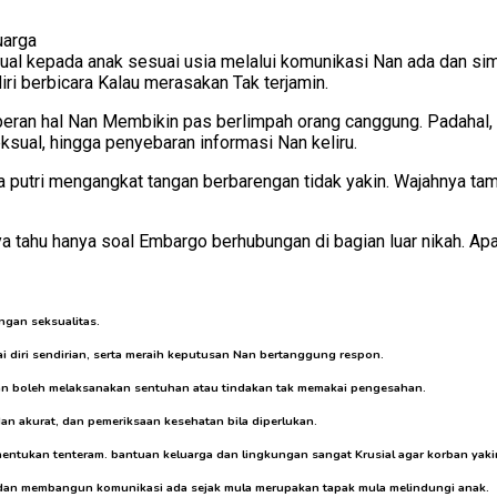
ual kepada anak sesuai usia melalui komunikasi Nan ada dan si
iri berbicara Kalau merasakan Tak terjamin.
eran hal Nan Membikin pas berlimpah orang canggung. Padahal,
sual, hingga penyebaran informasi Nan keliru.
a putri mengangkat tangan berbarengan tidak yakin. Wajahnya t
ya tahu hanya soal Embargo berhubungan di bagian luar nikah. A
ngan seksualitas.
diri sendirian, serta meraih keputusan Nan bertanggung respon.
an boleh melaksanakan sentuhan atau tindakan tak memakai pengesahan.
n akurat, dan pemeriksaan kesehatan bila diperlukan.
tukan tenteram. bantuan keluarga dan lingkungan sangat Krusial agar korban yakin
 dan membangun komunikasi ada sejak mula merupakan tapak mula melindungi anak.