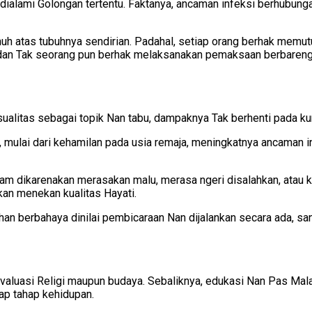
ialami Golongan tertentu. Faktanya, ancaman infeksi berhubunga
 atas tubuhnya sendirian. Padahal, setiap orang berhak memut
, dan Tak seorang pun berhak melaksanakan pemaksaan berbareng
alitas sebagai topik Nan tabu, dampaknya Tak berhenti pada ku
 mulai dari kehamilan pada usia remaja, meningkatnya ancaman 
kam dikarenakan merasakan malu, merasa ngeri disalahkan, atau 
an menekan kualitas Hayati.
han berbahaya dinilai pembicaraan Nan dijalankan secara ada, sa
valuasi Religi maupun budaya. Sebaliknya, edukasi Nan Pas Ma
ap tahap kehidupan.