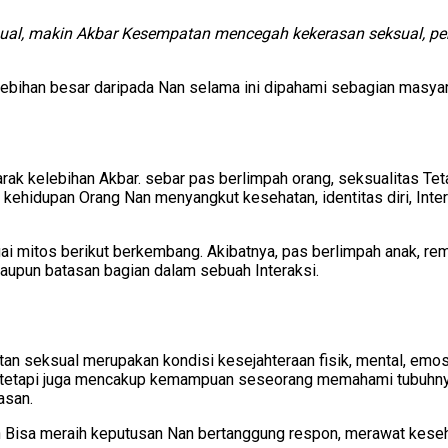
al, makin Akbar Kesempatan mencegah kekerasan seksual, peny
lebihan besar daripada Nan selama ini dipahami sebagian masya
arak kelebihan Akbar. sebar pas berlimpah orang, seksualitas Te
ri kehidupan Orang Nan menyangkut kesehatan, identitas diri, Int
gai mitos berikut berkembang. Akibatnya, pas berlimpah anak, r
aupun batasan bagian dalam sebuah Interaksi.
seksual merupakan kondisi kesejahteraan fisik, mental, emosi
t, tetapi juga mencakup kemampuan seseorang memahami tubuhnya
asan.
Bisa meraih keputusan Nan bertanggung respon, merawat kesehat