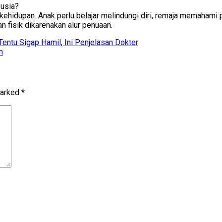
 usia?
 kehidupan. Anak perlu belajar melindungi diri, remaja memaham
n fisik dikarenakan alur penuaan.
entu Sigap Hamil, Ini Penjelasan Dokter
n
marked
*