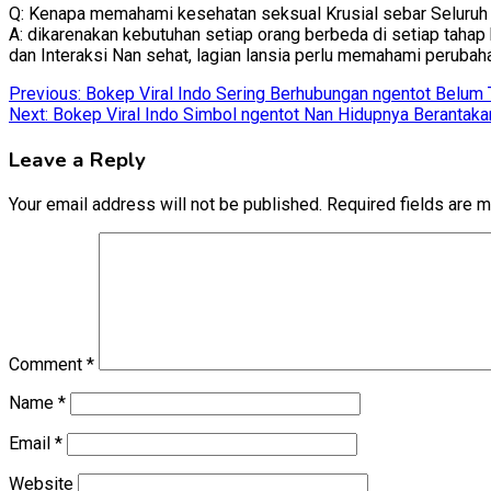
Q: Kenapa memahami kesehatan seksual Krusial sebar Seluruh
A: dikarenakan kebutuhan setiap orang berbeda di setiap tahap
dan Interaksi Nan sehat, lagian lansia perlu memahami perubaha
Post
Previous:
Bokep Viral Indo Sering Berhubungan ngentot Belum T
Next:
Bokep Viral Indo Simbol ngentot Nan Hidupnya Berantaka
navigation
Leave a Reply
Your email address will not be published.
Required fields are 
Comment
*
Name
*
Email
*
Website