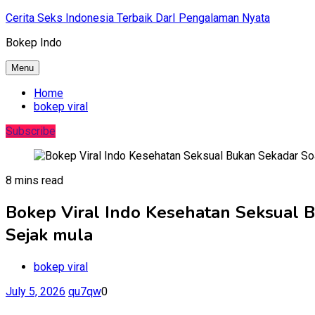
Skip
Cerita Seks Indonesia Terbaik DarI Pengalaman Nyata
to
Bokep Indo
content
Menu
Home
bokep viral
Subscribe
8 mins read
Bokep Viral Indo Kesehatan Seksual B
Sejak mula
bokep viral
July 5, 2026
qu7qw
0