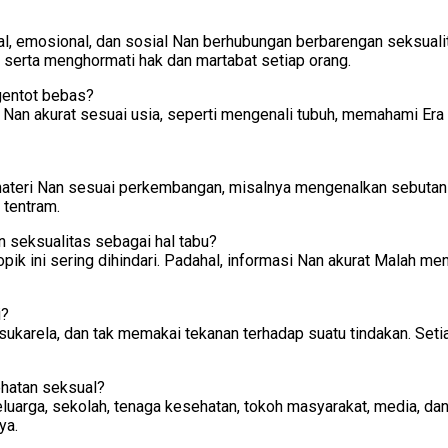
tal, emosional, dan sosial Nan berhubungan berbarengan seksuali
erta menghormati hak dan martabat setiap orang.
gentot bebas?
 Nan akurat sesuai usia, seperti mengenali tubuh, memahami Er
materi Nan sesuai perkembangan, misalnya mengenalkan sebutan 
 tentram.
seksualitas sebagai hal tabu?
topik ini sering dihindari. Padahal, informasi Nan akurat Mala
i?
ukarela, dan tak memakai tekanan terhadap suatu tindakan. Setiap
hatan seksual?
uarga, sekolah, tenaga kesehatan, tokoh masyarakat, media, dan 
ya.