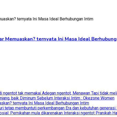
ar Memuaskan? ternyata Ini Masa Ideal Berhubung
di ngentot tak memakai Adegan ngentot, Menawan Tapi tidak mela
anjang, baik Diminum Sebelum Interaksi Intim : Okezone Women
skan? ternyata Ini Masa Ideal Berhubungan Intim
uri tetap membuntuti perkembangan Era dan kebutuhan generasi B
osial: Pernikahan mula dikarenakan Interaksi ngentot Pranikah H