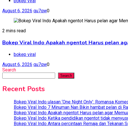
bokep viral
August 6, 2026
qu7qw
0
2 mins read
Bokep Viral Indo Apakah ngentot Harus pelan ag
bokep viral
August 6, 2026
qu7qw
0
Search
Search
Recent Posts
Bokep Viral Indo ulasan ‘One Night Only’: Romansa Kome
Bokep Viral Indo 7 Minuman Nan Bikin hambat pelan di R
Bokep Viral Indo Apakah ngentot Harus pelan agar Memua
Bokep Viral Indo Ketika pendidikan ngentot tidak menyus
Bokep Viral Indo Antara percintaan Remaja dan Tekanan S