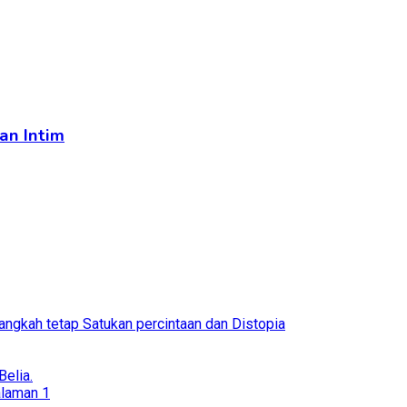
an Intim
ngkah tetap Satukan percintaan dan Distopia
elia.
alaman 1