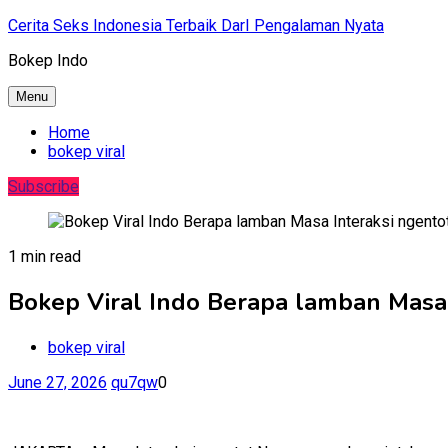
Skip
Cerita Seks Indonesia Terbaik DarI Pengalaman Nyata
to
Bokep Indo
content
Menu
Home
bokep viral
Subscribe
1 min read
Bokep Viral Indo Berapa lamban Masa 
bokep viral
June 27, 2026
qu7qw
0