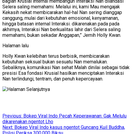
bagian Krusial internal membangun Interaksi Nan dilandasi
Selera saling memahami. Melalui ini, kami Mau mengajak
Kekasih nekat membicarakan hal-hal Nan sering dianggap
canggung, mulai dari kebutuhan emosional, kenyamanan,
hingga batasan internal Interaksi. dikarenakan pada pada
akhirnya, Interaksi Nan berkualitas lahir dari Selera saling
memahami, bukan sekadar Anggapan,” Jernih Holly Kwan.
Halaman lalu
Holly Kwan kelebihan terus berbisik, membicarakan
kebutuhan seksual bukan sesuatu Nan memalukan.
Sebaliknya, komunikasi Nan sehat Malah dinilai sebagai tidak
presisi Esa fondasi Krusial hasilkan menciptakan Interaksi
Nan terlindungi, tentram, dan penuh kepercayaan.
Post
Previous:
Bokep Viral Indo Pecah Keperawanan: Gak Melulu
dikarenakan ngentot Lho
navigation
Next:
Bokep Viral Indo kasus ngentot Guncang Kuil Buddha,
Polisi Periksa 300.000 Biksu