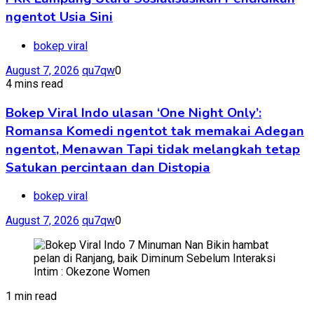
ngentot Usia Sini
bokep viral
August 7, 2026
qu7qw
0
4 mins read
Bokep Viral Indo ulasan ‘One Night Only’:
Romansa Komedi ngentot tak memakai Adegan
ngentot, Menawan Tapi tidak melangkah tetap
Satukan percintaan dan Distopia
bokep viral
August 7, 2026
qu7qw
0
1 min read