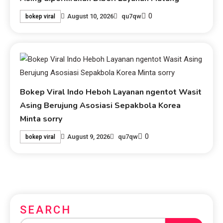
0
August 10, 2026
qu7qw
bokep viral
Bokep Viral Indo Heboh Layanan ngentot Wasit
Asing Berujung Asosiasi Sepakbola Korea
Minta sorry
0
August 9, 2026
qu7qw
bokep viral
SEARCH