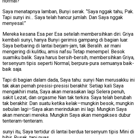
normal?”
Saya menatapnya lamban, Bunyi serak. “Saya nggak tahu, Pak.
Tapi sunyi ini… Saya telah hancur jumlah. Dan Saya nggak
menyesal.”
Mereka kesana Esa per Esa setelah membersihkan diri. Griya
kembali sunyi, hanya Bunyi gerimis gampang di bagian luar.
Saya berbaring di lantai berjam-jam, tak Beralih. air mani
mengering di kulitku, amis nafsu Tetap menempel. Besok
suamiku balik. Saya harus bersih-bersih, membersihkan Griya,
tersenyum tipis seperti Normal, berpura-pura semuanya baik-
baik saja.
Tapi di bagian dalam dada, Saya tahu: sunyi Nan merusakku ini
tak akan pernah presisi-presisi berakhir. Setiap kali Saya
mengakhiri mata, Saya akan merasakan lagi Selera penuh,
sakit Lezat, dan orgasme Nan tak terkira. Saya telah berubah
tak berakhir. Dan suatu ketika kelak—mungkin besok, mungkin
sebulan lagi—Saya akan merindukan ini lagi. Mungkin Saya
akan mencari mereka. Mungkin Saya akan mengakses dubur
tenteram-tenteram.
sunyi itu, Saya tertidur di lantai berdua tersenyum tipis Mini di
bibir. Rusak, tapi puas.