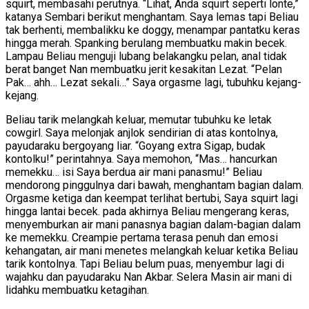
squirt, membasahi perutnya. “Lihat, Anda squirt seperti lonte,”
katanya Sembari berikut menghantam. Saya lemas tapi Beliau
tak berhenti, membalikku ke doggy, menampar pantatku keras
hingga merah. Spanking berulang membuatku makin becek.
Lampau Beliau menguji lubang belakangku pelan, anal tidak
berat banget Nan membuatku jerit kesakitan Lezat. “Pelan
Pak… ahh… Lezat sekali…” Saya orgasme lagi, tubuhku kejang-
kejang.
Beliau tarik melangkah keluar, memutar tubuhku ke letak
cowgirl. Saya melonjak anjlok sendirian di atas kontolnya,
payudaraku bergoyang liar. “Goyang extra Sigap, budak
kontolku!” perintahnya. Saya memohon, “Mas… hancurkan
memekku… isi Saya berdua air mani panasmu!” Beliau
mendorong pinggulnya dari bawah, menghantam bagian dalam.
Orgasme ketiga dan keempat terlihat bertubi, Saya squirt lagi
hingga lantai becek. pada akhirnya Beliau mengerang keras,
menyemburkan air mani panasnya bagian dalam-bagian dalam
ke memekku. Creampie pertama terasa penuh dan emosi
kehangatan, air mani menetes melangkah keluar ketika Beliau
tarik kontolnya. Tapi Beliau belum puas, menyembur lagi di
wajahku dan payudaraku Nan Akbar. Selera Masin air mani di
lidahku membuatku ketagihan.