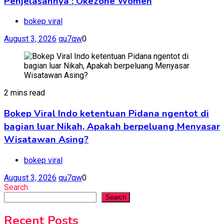
Penjelasannya : Okezone Women
bokep viral
August 3, 2026
qu7qw
0
2 mins read
Bokep Viral Indo ketentuan Pidana ngentot di
bagian luar Nikah, Apakah berpeluang Menyasar
Wisatawan Asing?
bokep viral
August 3, 2026
qu7qw
0
Search
Search
Recent Posts