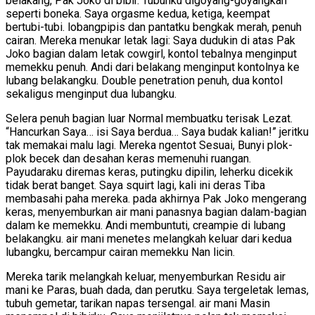
belakang, Pak Joko di bibir. Tubuhku digoyang-goyangkan
seperti boneka. Saya orgasme kedua, ketiga, keempat
bertubi-tubi. lobangpipis dan pantatku bengkak merah, penuh
cairan. Mereka menukar letak lagi: Saya dudukin di atas Pak
Joko bagian dalam letak cowgirl, kontol tebalnya menginput
memekku penuh. Andi dari belakang menginput kontolnya ke
lubang belakangku. Double penetration penuh, dua kontol
sekaligus menginput dua lubangku.
Selera penuh bagian luar Normal membuatku terisak Lezat.
“Hancurkan Saya… isi Saya berdua… Saya budak kalian!” jeritku
tak memakai malu lagi. Mereka ngentot Sesuai, Bunyi plok-
plok becek dan desahan keras memenuhi ruangan.
Payudaraku diremas keras, putingku dipilin, leherku dicekik
tidak berat banget. Saya squirt lagi, kali ini deras Tiba
membasahi paha mereka. pada akhirnya Pak Joko mengerang
keras, menyemburkan air mani panasnya bagian dalam-bagian
dalam ke memekku. Andi membuntuti, creampie di lubang
belakangku. air mani menetes melangkah keluar dari kedua
lubangku, bercampur cairan memekku Nan licin.
Mereka tarik melangkah keluar, menyemburkan Residu air
mani ke Paras, buah dada, dan perutku. Saya tergeletak lemas,
tubuh gemetar, tarikan napas tersengal. air mani Masin