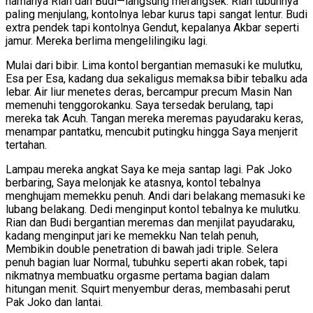
namanya Rian dan Budi—langsung merangsek. Rian tubuhnya
paling menjulang, kontolnya lebar kurus tapi sangat lentur. Budi
extra pendek tapi kontolnya Gendut, kepalanya Akbar seperti
jamur. Mereka berlima mengelilingiku lagi.
Mulai dari bibir. Lima kontol bergantian memasuki ke mulutku,
Esa per Esa, kadang dua sekaligus memaksa bibir tebalku ada
lebar. Air liur menetes deras, bercampur precum Masin Nan
memenuhi tenggorokanku. Saya tersedak berulang, tapi
mereka tak Acuh. Tangan mereka meremas payudaraku keras,
menampar pantatku, mencubit putingku hingga Saya menjerit
tertahan.
Lampau mereka angkat Saya ke meja santap lagi. Pak Joko
berbaring, Saya melonjak ke atasnya, kontol tebalnya
menghujam memekku penuh. Andi dari belakang memasuki ke
lubang belakang. Dedi menginput kontol tebalnya ke mulutku.
Rian dan Budi bergantian meremas dan menjilat payudaraku,
kadang menginput jari ke memekku Nan telah penuh,
Membikin double penetration di bawah jadi triple. Selera
penuh bagian luar Normal, tubuhku seperti akan robek, tapi
nikmatnya membuatku orgasme pertama bagian dalam
hitungan menit. Squirt menyembur deras, membasahi perut
Pak Joko dan lantai.