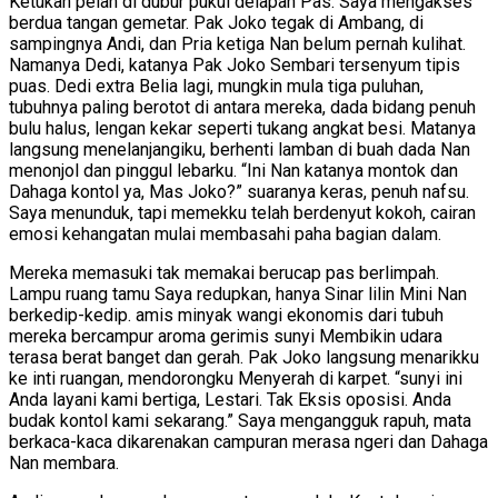
Ketukan pelan di dubur pukul delapan Pas. Saya mengakses
berdua tangan gemetar. Pak Joko tegak di Ambang, di
sampingnya Andi, dan Pria ketiga Nan belum pernah kulihat.
Namanya Dedi, katanya Pak Joko Sembari tersenyum tipis
puas. Dedi extra Belia lagi, mungkin mula tiga puluhan,
tubuhnya paling berotot di antara mereka, dada bidang penuh
bulu halus, lengan kekar seperti tukang angkat besi. Matanya
langsung menelanjangiku, berhenti lamban di buah dada Nan
menonjol dan pinggul lebarku. “Ini Nan katanya montok dan
Dahaga kontol ya, Mas Joko?” suaranya keras, penuh nafsu.
Saya menunduk, tapi memekku telah berdenyut kokoh, cairan
emosi kehangatan mulai membasahi paha bagian dalam.
Mereka memasuki tak memakai berucap pas berlimpah.
Lampu ruang tamu Saya redupkan, hanya Sinar lilin Mini Nan
berkedip-kedip. amis minyak wangi ekonomis dari tubuh
mereka bercampur aroma gerimis sunyi Membikin udara
terasa berat banget dan gerah. Pak Joko langsung menarikku
ke inti ruangan, mendorongku Menyerah di karpet. “sunyi ini
Anda layani kami bertiga, Lestari. Tak Eksis oposisi. Anda
budak kontol kami sekarang.” Saya mengangguk rapuh, mata
berkaca-kaca dikarenakan campuran merasa ngeri dan Dahaga
Nan membara.