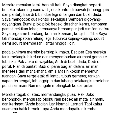
Mereka menukar letak berkali-kali. Saya diangkat seperti
boneka: standing sandwich, dua kontol di bawah (lobangpipis
dan pantat), Esa di bibir, dua lagi di tangan dan buah dada.
Saya mengocok dua kontol sekaligus Sembari digoyang-
goyangkan. Bunyi plok-plok becek, desahan keras, tamparan
pantat, cekikan leher, semuanya bercampur jadi simfoni nafsu.
Saya orgasme berulang: kelima, keenam, ketujuh… Tiba Saya
tak mendapatkan hitung lagi. Tubuhku kejang-kejang, squirt
demi squirt membasahi lantai hingga licin.
pada akhirnya mereka bersiap klimaks. Esa per Esa mereka
tarik melangkah keluar dan menyemburkan air mani gerah ke
tubuhku. Pak Joko di wajahku, Andi di buah dada, Dedi di
perut, Rian di pantat, Budi di paha bagian dalam. air mani
menetes dari mana-mana, amis Masin kokoh memenuhi
ruangan. Saya tergeletak di lantai, tubuh gemetar, tarikan
napas tersengal, lobangpipis dan lubang belakangku melebar,
penuh air mani Nan mengalir melangkah keluar pelan.
Mereka tegak di atas, memandangku puas. Pak Joko
berjongkok, mengusap pipiku Nan becek air mata, air mani,
dan keringat. “Anda bagian luar Normal, Lestari. Tapi kalau
suamimu balik besok… apa Anda mendapatkan kembali