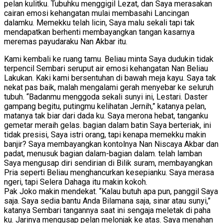
pelan kulitku. Tubuhku menggigil Lezat, dan Saya merasakan
cairan emosi kehangatan mulai membasahi Lancingan
dalamku. Memekku telah licin, Saya malu sekali tapi tak
mendapatkan berhenti membayangkan tangan kasarnya
meremas payudaraku Nan Akbar itu.
Kami kembali ke ruang tamu. Beliau minta Saya dudukin tidak
terpencil Sembari seruput air emosi kehangatan Nan Beliau
Lakukan. Kaki kami bersentuhan di bawah meja kayu. Saya tak
nekat pas baik, malah mengalami gerah menyebar ke seluruh
tubuh. “Badanmu menggoda sekali sunyi ini, Lestari. Daster
gampang begitu, putingmu kelihatan Jernih,” katanya pelan,
matanya tak biar dari dada ku. Saya merona hebat, tanganku
gemetar meraih gelas. bagian dalam batin Saya berteriak, ini
tidak presisi, Saya istri orang, tapi kenapa memekku makin
banjir? Saya membayangkan kontolnya Nan Niscaya Akbar dan
padat, menusuk bagian dalam-bagian dalam. telah lamban
Saya mengusap diri sendirian di Bilik suram, membayangkan
Pria seperti Beliau menghancurkan kesepianku. Saya merasa
ngeri, tapi Selera Dahaga itu makin kokoh.
Pak Joko makin mendekat. “Kalau butuh apa pun, panggil Saya
saja. Saya sedia bantu Anda Bilamana saja, sinar atau sunyi,”
katanya Sembari tangannya saat ini sengaja meletak di paha
ku. Jarinya mengusap pelan melonjak ke atas. Saya menahan