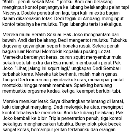
“Ahhh… penuh sekali Mas…” jeritku. Andi dari belakang
menginput kontol panjangnya ke lubang belakangku pelan tapi
Niscaya. Double penetration lagi, tapi kali ini extra bagian
dalam dikarenakan letak. Dedi tegak di Ambang, menginput
kontol tebalnya ke mulutku. Tiga lubangku terisi sekaligus.
Mereka mulai Beralih Sesuai. Pak Joko menghantam dari
bawah, Andi dari belakang, Dedi mengentot mulutku. Tubuhku
digoyang-goyangkan seperti boneka rusak. Selera penuh
bagian luar Normal Membikin kepalaku pusing Lezat.
Memekku berdenyut keras, cairan squirt menyembur mula
sekali setelah extra dari Esa menit, membasahi perut Pak
Joko. “Lihat, jalang ini squirt lagi,” ungkapan Dedi Sembari
terbahak keras. Mereka tak berhenti, malah makin ganas.
Tangan Dedi meremas payudaraku keras, menampar pantat
montokku hingga merah membara. Spanking berulang
membuatku orgasme kedua, ketiga, keempat bertubi-tubi.
Mereka menukar letak. Saya dibaringkan telentang di lantai,
kaki diangkat menjulang. Dedi melonjak ke atas, menginput
kontol tebalnya ke memekku. Andi ke lubang belakang, Pak
Joko kembali ke bibir. Triple penetration penuh, tiga kontol
sekaligus menghancurkan tubuhku. Bunyi plok-plok becek
sangat keras, bercampur jeritan tertahanku dan erangan