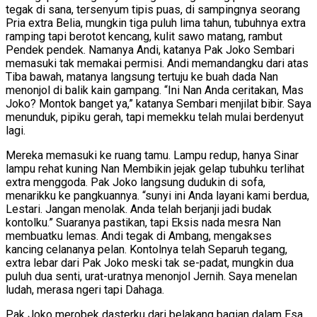
tegak di sana, tersenyum tipis puas, di sampingnya seorang
Pria extra Belia, mungkin tiga puluh lima tahun, tubuhnya extra
ramping tapi berotot kencang, kulit sawo matang, rambut
Pendek pendek. Namanya Andi, katanya Pak Joko Sembari
memasuki tak memakai permisi. Andi memandangku dari atas
Tiba bawah, matanya langsung tertuju ke buah dada Nan
menonjol di balik kain gampang. “Ini Nan Anda ceritakan, Mas
Joko? Montok banget ya,” katanya Sembari menjilat bibir. Saya
menunduk, pipiku gerah, tapi memekku telah mulai berdenyut
lagi.
Mereka memasuki ke ruang tamu. Lampu redup, hanya Sinar
lampu rehat kuning Nan Membikin jejak gelap tubuhku terlihat
extra menggoda. Pak Joko langsung dudukin di sofa,
menarikku ke pangkuannya. “sunyi ini Anda layani kami berdua,
Lestari. Jangan menolak. Anda telah berjanji jadi budak
kontolku.” Suaranya pastikan, tapi Eksis nada mesra Nan
membuatku lemas. Andi tegak di Ambang, mengakses
kancing celananya pelan. Kontolnya telah Separuh tegang,
extra lebar dari Pak Joko meski tak se-padat, mungkin dua
puluh dua senti, urat-uratnya menonjol Jernih. Saya menelan
ludah, merasa ngeri tapi Dahaga.
Pak Joko merobek dasterku dari belakang bagian dalam Esa