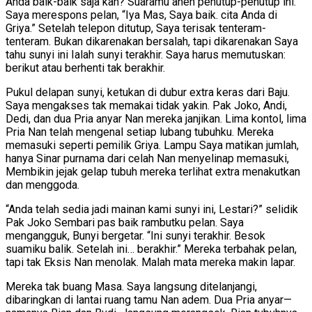
Anda baik-baik saja kan? Suaramu aneh penutup-penutup ini.”
Saya merespons pelan, “Iya Mas, Saya baik. cita Anda di
Griya.” Setelah telepon ditutup, Saya terisak tenteram-
tenteram. Bukan dikarenakan bersalah, tapi dikarenakan Saya
tahu sunyi ini Ialah sunyi terakhir. Saya harus memutuskan:
berikut atau berhenti tak berakhir.
Pukul delapan sunyi, ketukan di dubur extra keras dari Baju.
Saya mengakses tak memakai tidak yakin. Pak Joko, Andi,
Dedi, dan dua Pria anyar Nan mereka janjikan. Lima kontol, lima
Pria Nan telah mengenal setiap lubang tubuhku. Mereka
memasuki seperti pemilik Griya. Lampu Saya matikan jumlah,
hanya Sinar purnama dari celah Nan menyelinap memasuki,
Membikin jejak gelap tubuh mereka terlihat extra menakutkan
dan menggoda.
“Anda telah sedia jadi mainan kami sunyi ini, Lestari?” selidik
Pak Joko Sembari pas baik rambutku pelan. Saya
mengangguk, Bunyi bergetar. “Ini sunyi terakhir. Besok
suamiku balik. Setelah ini… berakhir.” Mereka terbahak pelan,
tapi tak Eksis Nan menolak. Malah mata mereka makin lapar.
Mereka tak buang Masa. Saya langsung ditelanjangi,
dibaringkan di lantai ruang tamu Nan adem. Dua Pria anyar—