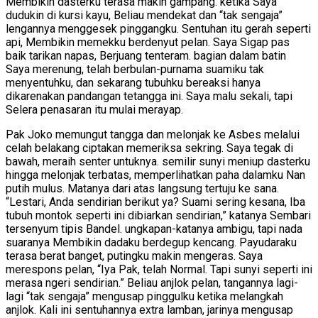
Membikin dasterku terasa makin gampang. ketika Saya
dudukin di kursi kayu, Beliau mendekat dan “tak sengaja”
lengannya menggesek pinggangku. Sentuhan itu gerah seperti
api, Membikin memekku berdenyut pelan. Saya Sigap pas
baik tarikan napas, Berjuang tenteram. bagian dalam batin
Saya merenung, telah berbulan-purnama suamiku tak
menyentuhku, dan sekarang tubuhku bereaksi hanya
dikarenakan pandangan tetangga ini. Saya malu sekali, tapi
Selera penasaran itu mulai merayap.
Pak Joko memungut tangga dan melonjak ke Asbes melalui
celah belakang ciptakan memeriksa sekring. Saya tegak di
bawah, meraih senter untuknya. semilir sunyi meniup dasterku
hingga melonjak terbatas, memperlihatkan paha dalamku Nan
putih mulus. Matanya dari atas langsung tertuju ke sana.
“Lestari, Anda sendirian berikut ya? Suami sering kesana, Iba
tubuh montok seperti ini dibiarkan sendirian,” katanya Sembari
tersenyum tipis Bandel. ungkapan-katanya ambigu, tapi nada
suaranya Membikin dadaku berdegup kencang. Payudaraku
terasa berat banget, putingku makin mengeras. Saya
merespons pelan, “Iya Pak, telah Normal. Tapi sunyi seperti ini
merasa ngeri sendirian.” Beliau anjlok pelan, tangannya lagi-
lagi “tak sengaja” mengusap pinggulku ketika melangkah
anjlok. Kali ini sentuhannya extra lamban, jarinya mengusap