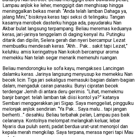
Lampau anjlok ke leher, menggigit dan menghisap hingga
meninggalkan bekas merah. “Anda telah lamban Dahaga ya,
jalang Mini,” bisiknya keras tapi seksi di telingaku. Tangan
kasarnya merobek dasterku hingga ada, payudaraku Nan
Akbar bulat langsung terpampang. Beliau meremas keduanya
keras, jari-jarinya tenggelam di daging kenyal itu. Putingku
ditarik dan dipilin, Selera gerah dan nyeri bercampur Lezat
membuatku mendesah keras. “Ahh… Pak… sakit tapi Lezat,”
keluhku. amis keringatnya Nan kokoh bercampur aroma
memekku Nan telah segar menarik memenuhi ruangan.
Beliau mendorongku ke sofa kayu, mengakses Lancingan
dalamku keras. Jarinya langsung menyusup ke memekku Nan
becek licin. Tiga jari sekaligus memasuki bagian dalam-bagian
dalam, mengaduk cairan panasku. Bunyi cipratan becek
terdengar Jernih di antara deru gerimis. “Lihat, memekmu
banjir banget. telah lamban tak diisi kontol ya?” katanya
Sembari menggerakkan jari Sigap. Saya menggeliat, pinggulku
melonjak anjlok sendirian. “Ya Pak… Saya malu… tapi jangan
berhenti…” desahku. Beliau terbahak pelan, Lampau pas baik
celananya. Kontolnya melompat melangkah keluar, lebar
Nyaris dua puluh senti, padat berdua urat-urat menonjol dan
kepala merah mengkilap. Saya terpana, merasa ngeri tapi Mau