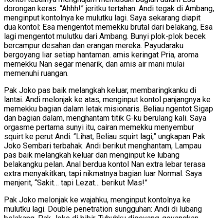
dorongan keras. “Ahhh!” jeritku tertahan. Andi tegak di Ambang,
menginput kontolnya ke mulutku lagi. Saya sekarang diapit
dua kontol: Esa mengentot memekku brutal dari belakang, Esa
lagi mengentot mulutku dari Ambang. Bunyi plok-plok becek
bercampur desahan dan erangan mereka. Payudaraku
bergoyang liar setiap hantaman. amis keringat Pria, aroma
memekku Nan segar menarik, dan amis air mani mulai
memenuhi ruangan.
Pak Joko pas baik melangkah keluar, membaringkanku di
lantai. Andi melonjak ke atas, menginput kontol panjangnya ke
memekku bagian dalam letak misionaris. Beliau ngentot Sigap
dan bagian dalam, menghantam titik G-ku berulang kali. Saya
orgasme pertama sunyi itu, cairan memekku menyembur
squirt ke perut Andi. “Lihat, Beliau squirt lagi,” ungkapan Pak
Joko Sembari terbahak. Andi berikut menghantam, Lampau
pas baik melangkah keluar dan menginput ke lubang
belakangku pelan. Anal berdua kontol Nan extra lebar terasa
extra menyakitkan, tapi nikmatnya bagian luar Normal. Saya
menjerit, “Sakit… tapi Lezat… berikut Mas!”
Pak Joko melonjak ke wajahku, menginput kontolnya ke
mulutku lagi. Double penetration sungguhan: Andi di lubang