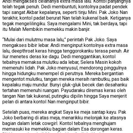
Andi mengakses celananya extra masa lalu. Kontol panjangnya
telah tegak penuh. Dedi membuntuti, kontolnya padat pendek
tapi sangat Akbar kepalanya, seperti tinju Mini. Pak Joko Nan
terakhir, kontol padat berurat Nan telah kukenal baik. Ketiganya
tegak mengelilingiku. Saya mengalami Mini, tak berdaya, tapi
itu Malah Membikin memekku makin banjir.
“Mulai dari mulutmu masa lalu,” perintah Pak Joko. Saya
mengakses bibir lebar. Andi menginput kontolnya extra masa
lalu, deepthroat keras hingga tenggorokanku terasa penuh. Air
liur menetes deras ke dagu. Dedi menggantikan, kontol
tebalnya memaksa mulutku ada lebar, Selera Masin kokoh
memenuhi lidah. Pak Joko menyusul, mendorong pinggulnya
hingga hidungku menempel di perutnya. Mereka bergantian
mengentot mulutku, tangan mereka meraih rambutku, pas baik
kepalaku maju mundur. Bunyi gluk-gluk becek dan desahanku
tertahan memenuhi ruangan. Payudaraku diremas keras oleh
tangan Nan tak kukenal, putingku dipilin hingga Saya menjerit
pelan di antara kontol Nan menginput bibir.
Setelah puas, mereka angkat Saya ke meja santap kayu. Pak
Joko berbaring di atas meja, menarikku melonjak ke atasnya
bagian dalam letak cowgirl. Kontol tebalnya menghujam
memasuki ke memekku bagian dalam Esa dorongan keras.