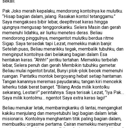
sekali.
Pak Joko meraih kepalaku, mendorong kontolnya ke mulutku.
“Hisap bagian dalam, jalang. Rasakan kontol tetanggamu.”
Saya mengakses bibir lebar, deepthroat keras hingga
ujungnya mengusap tenggorokanku. Selera Masin dan gerah
memenuhi lidahku, air liurku menetes deras. Beliau
mendorong pinggulnya, mengentot mulutku berdua ritme
Sigap. Saya tersedak tapi Lezat, memekku makin banjir.
Setelah puas, Beliau menarikku tegak, membalik tubuhku, dan
menginput kontolnya dari belakang bagian dalam Esa
hentakan keras. “Ahhh!” jeritku tertahan. Memekku terbelah
lebar, Selera penuh dan gerah Membikin tubuhku gemetar.
Beliau mulai ngentot brutal, Bunyi plok-plok becek memenuhi
ruangan. Pantatku montok bergoyang hebat setiap hantaman.
Tangan kanannya meremas payudaraku, tangan kiri mencekik
leherku tidak berat banget. “Bilang Anda milik kontolku
sekarang, Lestari!” perintahnya. Saya terisak Lezat, “Iya Pak…
Saya milik kontolmu… ngentot Saya extra keras lagi!”
Beliau menukar letak, membaringkanku di lantai, mengangkat
kakiku menjulang dan menyetubuhi lagi bagian dalam letak
misionaris. Kontolnya menghantam titik paling bagian dalam,
membuatku orgasme pertama. Cairan memekku menyembur