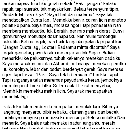
tarikan napas, tubuhku gerah sekali. “Pak… jangan,” kataku
rapuh, tapi suaraku tak meyakinkan. Beliau tersenyum tipis,
“Anda telah becek ya? Saya lihat dari matamu.” Saya tak
mendapatkan Dusta lagi. Memekku banjir, cairan licin menetes
pelan ke paha. Saya malu, merasa ngeri, tapi penasaran Nan
membara membuatku tak Beralih. gerimis makin deras, Bunyi
gemuruhnya menutupi desir napasku Nan mulai tersengal.
seketika Beliau tegak, pas baik tanganku pelan tapi pastikan.
“Jangan Dusta lagi, Lestari. Badanmu minta disentuh.” Saya
tegak gemetar, payudaraku melonjak anjlok Sigap. Beliau
menarikku ke pelukannya, tubuh kekarnya menekan dada ku.
Saya merasakan tonjolan Akbar di celananya menekan perutku.
Itu kontolnya, lebar dan padat, berdenyut gerah. Saya merasa
ngeri tapi Lezat. “Pak… Saya telah bersuami,” bisikku rapuh.
Tapi tangannya telah meremas payudaraku keras, jempolnya
memilin pentil cokelatku. Selera sakit Lezat menyebar,
Membikin memekku makin licin. Saya tak mendapatkan
menolak lagi.
Pak Joko tak memberi kesempatan menolak lagi. Bibirnya
langsung menyerbu bibir tebalku, ciuman ganas dan becek.
Lidahnya menyusup memasuki, mencicipi Selera mulutku Nan
menarik. Saya balas tak memakai sadar, tanganku meraih
bahunya Nan berotot. Beliau menggigit bibir bawahku pelan,