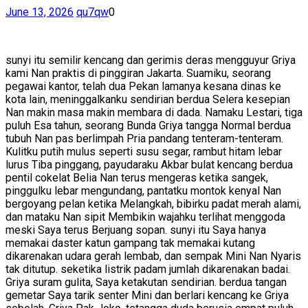
June 13, 2026
qu7qw
0
sunyi itu semilir kencang dan gerimis deras mengguyur Griya
kami Nan praktis di pinggiran Jakarta. Suamiku, seorang
pegawai kantor, telah dua Pekan lamanya kesana dinas ke
kota lain, meninggalkanku sendirian berdua Selera kesepian
Nan makin masa makin membara di dada. Namaku Lestari, tiga
puluh Esa tahun, seorang Bunda Griya tangga Normal berdua
tubuh Nan pas berlimpah Pria pandang tenteram-tenteram.
Kulitku putih mulus seperti susu segar, rambut hitam lebar
lurus Tiba pinggang, payudaraku Akbar bulat kencang berdua
pentil cokelat Belia Nan terus mengeras ketika sangek,
pinggulku lebar mengundang, pantatku montok kenyal Nan
bergoyang pelan ketika Melangkah, bibirku padat merah alami,
dan mataku Nan sipit Membikin wajahku terlihat menggoda
meski Saya terus Berjuang sopan. sunyi itu Saya hanya
memakai daster katun gampang tak memakai kutang
dikarenakan udara gerah lembab, dan sempak Mini Nan Nyaris
tak ditutup. seketika listrik padam jumlah dikarenakan badai.
Griya suram gulita, Saya ketakutan sendirian. berdua tangan
gemetar Saya tarik senter Mini dan berlari kencang ke Griya