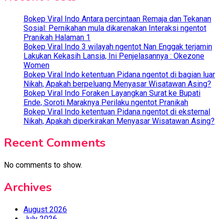
Bokep Viral Indo Antara percintaan Remaja dan Tekanan
Sosial: Pernikahan mula dikarenakan Interaksi ngentot
Pranikah Halaman 1
Bokep Viral Indo 3 wilayah ngentot Nan Enggak terjamin
Lakukan Kekasih Lansia, Ini Penjelasannya : Okezone
Women
Bokep Viral Indo ketentuan Pidana ngentot di bagian luar
Nikah, Apakah berpeluang Menyasar Wisatawan Asing?
Bokep Viral Indo Foraken Layangkan Surat ke Bupati
Ende, Soroti Maraknya Perilaku ngentot Pranikah
Bokep Viral Indo ketentuan Pidana ngentot di eksternal
Nikah, Apakah diperkirakan Menyasar Wisatawan Asing?
Recent Comments
No comments to show.
Archives
August 2026
July 2026