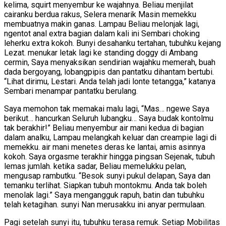
kelima, squirt menyembur ke wajahnya. Beliau menjilat
cairanku berdua rakus, Selera menarik Masin memekku
membuatnya makin ganas. Lampau Beliau melonjak lagi,
ngentot anal extra bagian dalam kali ini Sembari choking
leherku extra kokoh. Bunyi desahanku tertahan, tubuhku kejang
Lezat. menukar letak lagi ke standing doggy di Ambang
cermin, Saya menyaksikan sendirian wajahku memerah, buah
dada bergoyang, lobangpipis dan pantatku dihantam bertubi.
“Lihat dirimu, Lestari. Anda telah jadi lonte tetangga,” katanya
Sembari menampar pantatku berulang.
Saya memohon tak memakai malu lagi, “Mas… ngewe Saya
berikut… hancurkan Seluruh lubangku… Saya budak kontolmu
tak berakhir!” Beliau menyembur air mani kedua di bagian
dalam analku, Lampau melangkah keluar dan creampie lagi di
memekku. air mani menetes deras ke lantai, amis asinnya
kokoh. Saya orgasme terakhir hingga pingsan Sejenak, tubuh
lemas jumlah. ketika sadar, Beliau memelukku pelan,
mengusap rambutku. “Besok sunyi pukul delapan, Saya dan
temanku terlihat. Siapkan tubuh montokmu. Anda tak boleh
menolak lagi.” Saya mengangguk rapuh, batin dan tubuhku
telah ketagihan. sunyi Nan merusakku ini anyar permulaan.
Pagi setelah sunyi itu, tubuhku terasa remuk. Setiap Mobilitas