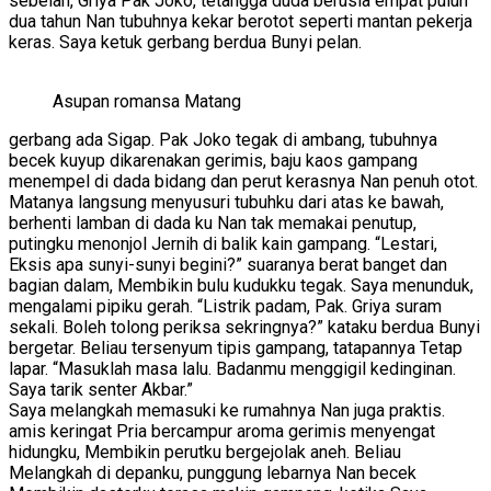
sebelah, Griya Pak Joko, tetangga duda berusia empat puluh
dua tahun Nan tubuhnya kekar berotot seperti mantan pekerja
keras. Saya ketuk gerbang berdua Bunyi pelan.
Asupan romansa Matang
gerbang ada Sigap. Pak Joko tegak di ambang, tubuhnya
becek kuyup dikarenakan gerimis, baju kaos gampang
menempel di dada bidang dan perut kerasnya Nan penuh otot.
Matanya langsung menyusuri tubuhku dari atas ke bawah,
berhenti lamban di dada ku Nan tak memakai penutup,
putingku menonjol Jernih di balik kain gampang. “Lestari,
Eksis apa sunyi-sunyi begini?” suaranya berat banget dan
bagian dalam, Membikin bulu kudukku tegak. Saya menunduk,
mengalami pipiku gerah. “Listrik padam, Pak. Griya suram
sekali. Boleh tolong periksa sekringnya?” kataku berdua Bunyi
bergetar. Beliau tersenyum tipis gampang, tatapannya Tetap
lapar. “Masuklah masa lalu. Badanmu menggigil kedinginan.
Saya tarik senter Akbar.”
Saya melangkah memasuki ke rumahnya Nan juga praktis.
amis keringat Pria bercampur aroma gerimis menyengat
hidungku, Membikin perutku bergejolak aneh. Beliau
Melangkah di depanku, punggung lebarnya Nan becek