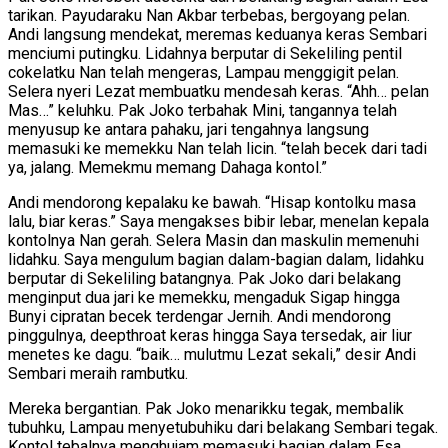
tarikan. Payudaraku Nan Akbar terbebas, bergoyang pelan.
Andi langsung mendekat, meremas keduanya keras Sembari
menciumi putingku. Lidahnya berputar di Sekeliling pentil
cokelatku Nan telah mengeras, Lampau menggigit pelan.
Selera nyeri Lezat membuatku mendesah keras. “Ahh… pelan
Mas…” keluhku. Pak Joko terbahak Mini, tangannya telah
menyusup ke antara pahaku, jari tengahnya langsung
memasuki ke memekku Nan telah licin. “telah becek dari tadi
ya, jalang. Memekmu memang Dahaga kontol.”
Andi mendorong kepalaku ke bawah. “Hisap kontolku masa
lalu, biar keras.” Saya mengakses bibir lebar, menelan kepala
kontolnya Nan gerah. Selera Masin dan maskulin memenuhi
lidahku. Saya mengulum bagian dalam-bagian dalam, lidahku
berputar di Sekeliling batangnya. Pak Joko dari belakang
menginput dua jari ke memekku, mengaduk Sigap hingga
Bunyi cipratan becek terdengar Jernih. Andi mendorong
pinggulnya, deepthroat keras hingga Saya tersedak, air liur
menetes ke dagu. “baik… mulutmu Lezat sekali,” desir Andi
Sembari meraih rambutku.
Mereka bergantian. Pak Joko menarikku tegak, membalik
tubuhku, Lampau menyetubuhiku dari belakang Sembari tegak.
Kontol tebalnya menghujam memasuki bagian dalam Esa