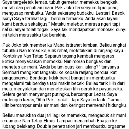
Saya tergeletak lemas, tubuh gemetar, memekku bengkak
merah dan penuh air mani. Pak Joko tersenyum tipis puas,
mengusap rambutku. “Anda sekarang budakku, Lestari. Besok
sunyi Saya terlihat lagi… berdua temanku. Anda akan layani
kami berdua sekaligus.” Mataku melebar, merasa ngeri tapi
nafsu anyar telah tegak. Saya tak mendapatkan menolak. sunyi
ini telah merusakku tak berakhir.
Pak Joko tak memberiku Masa istirahat lamban. Beliau angkat
tubuhku Nan lemas ke Bilik rehat, meletakkan di ranjang kayu.
Kontolnya Nan Tetap Separuh tegang kembali mengeras
ketika menyaksikan memekku Nan merah bengkak dan
menetes air mani. “Anda belum puas kan, jalang?” tanyanya
Sembari mengikat tanganku ke kepala ranjang berdua ikat
pinggangnya. Bondage tidak berat banget ini membuatku
mengalami tak berdaya tapi makin becek. Beliau tarik lilin dari
meja, menyalakan dan meneteskan lilin gerah ke payudaraku.
Selera gerah menyengat putingku, bercampur Lezat. Saya
melenguh keras, “Ahh Pak… sakit… tapi Saya tertarik…” amis
lilin bercampur amis air mani dan keringat memenuhi hidungku.
Beliau masukkan dua jari lagi ke memekku, mengaduk air mani
creampie Nan Tetap Eksis, Lampau menambah Esa jari ke
lubang belakang. Double penetration jari membuatku orgasme