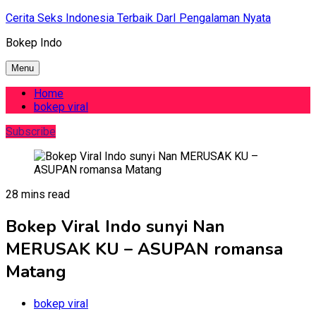
Skip
Cerita Seks Indonesia Terbaik DarI Pengalaman Nyata
to
Bokep Indo
content
Menu
Home
bokep viral
Subscribe
28 mins read
Bokep Viral Indo sunyi Nan
MERUSAK KU – ASUPAN romansa
Matang
bokep viral