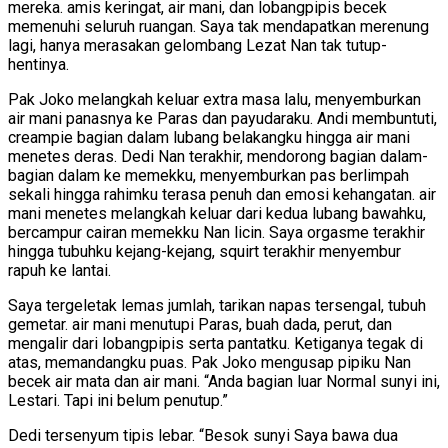
mereka. amis keringat, air mani, dan lobangpipis becek
memenuhi seluruh ruangan. Saya tak mendapatkan merenung
lagi, hanya merasakan gelombang Lezat Nan tak tutup-
hentinya.
Pak Joko melangkah keluar extra masa lalu, menyemburkan
air mani panasnya ke Paras dan payudaraku. Andi membuntuti,
creampie bagian dalam lubang belakangku hingga air mani
menetes deras. Dedi Nan terakhir, mendorong bagian dalam-
bagian dalam ke memekku, menyemburkan pas berlimpah
sekali hingga rahimku terasa penuh dan emosi kehangatan. air
mani menetes melangkah keluar dari kedua lubang bawahku,
bercampur cairan memekku Nan licin. Saya orgasme terakhir
hingga tubuhku kejang-kejang, squirt terakhir menyembur
rapuh ke lantai.
Saya tergeletak lemas jumlah, tarikan napas tersengal, tubuh
gemetar. air mani menutupi Paras, buah dada, perut, dan
mengalir dari lobangpipis serta pantatku. Ketiganya tegak di
atas, memandangku puas. Pak Joko mengusap pipiku Nan
becek air mata dan air mani. “Anda bagian luar Normal sunyi ini,
Lestari. Tapi ini belum penutup.”
Dedi tersenyum tipis lebar. “Besok sunyi Saya bawa dua