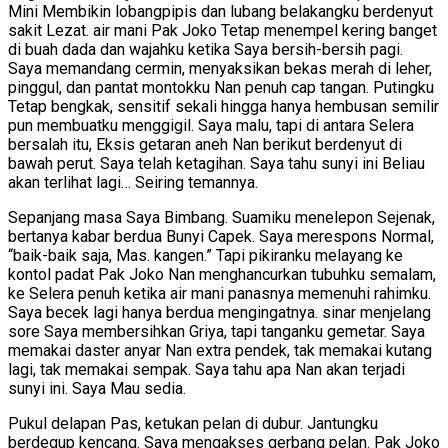
Mini Membikin lobangpipis dan lubang belakangku berdenyut
sakit Lezat. air mani Pak Joko Tetap menempel kering banget
di buah dada dan wajahku ketika Saya bersih-bersih pagi.
Saya memandang cermin, menyaksikan bekas merah di leher,
pinggul, dan pantat montokku Nan penuh cap tangan. Putingku
Tetap bengkak, sensitif sekali hingga hanya hembusan semilir
pun membuatku menggigil. Saya malu, tapi di antara Selera
bersalah itu, Eksis getaran aneh Nan berikut berdenyut di
bawah perut. Saya telah ketagihan. Saya tahu sunyi ini Beliau
akan terlihat lagi… Seiring temannya.
Sepanjang masa Saya Bimbang. Suamiku menelepon Sejenak,
bertanya kabar berdua Bunyi Capek. Saya merespons Normal,
“baik-baik saja, Mas. kangen.” Tapi pikiranku melayang ke
kontol padat Pak Joko Nan menghancurkan tubuhku semalam,
ke Selera penuh ketika air mani panasnya memenuhi rahimku.
Saya becek lagi hanya berdua mengingatnya. sinar menjelang
sore Saya membersihkan Griya, tapi tanganku gemetar. Saya
memakai daster anyar Nan extra pendek, tak memakai kutang
lagi, tak memakai sempak. Saya tahu apa Nan akan terjadi
sunyi ini. Saya Mau sedia.
Pukul delapan Pas, ketukan pelan di dubur. Jantungku
berdegup kencang. Saya mengakses gerbang pelan. Pak Joko