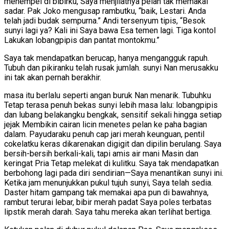
menempel di bibirku, Saya menjilatnya pelan tak memakai
sadar. Pak Joko mengusap rambutku, “baik, Lestari. Anda
telah jadi budak sempurna.” Andi tersenyum tipis, “Besok
sunyi lagi ya? Kali ini Saya bawa Esa temen lagi. Tiga kontol
Lakukan lobangpipis dan pantat montokmu.”
Saya tak mendapatkan berucap, hanya mengangguk rapuh.
Tubuh dan pikiranku telah rusak jumlah. sunyi Nan merusakku
ini tak akan pernah berakhir.
masa itu berlalu seperti angan buruk Nan menarik. Tubuhku
Tetap terasa penuh bekas sunyi lebih masa lalu: lobangpipis
dan lubang belakangku bengkak, sensitif sekali hingga setiap
jejak Membikin cairan licin menetes pelan ke paha bagian
dalam. Payudaraku penuh cap jari merah keunguan, pentil
cokelatku keras dikarenakan digigit dan dipilin berulang. Saya
bersih-bersih berkali-kali, tapi amis air mani Masin dan
keringat Pria Tetap melekat di kulitku. Saya tak mendapatkan
berbohong lagi pada diri sendirian—Saya menantikan sunyi ini.
Ketika jam menunjukkan pukul tujuh sunyi, Saya telah sedia.
Daster hitam gampang tak memakai apa pun di bawahnya,
rambut terurai lebar, bibir merah padat Saya poles terbatas
lipstik merah darah. Saya tahu mereka akan terlihat bertiga.