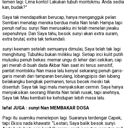
temen lagi. Lima kontol Lakukan tubuh montokmu. Anda sedia
kan, budak?”
Saya tak mendapatkan berucap, hanya mengangguk pelan
Sembari menatap mereka berdua mata Nan telah Hampa tapi
penuh nafsu. sunyi Nan merusakku ini telah menelan jiwaku
sepenuhnya. Dan Saya tahu, besok sunyi akan extra suram,
extra brutal, extra tak terkendali.
sunyi keenam setelah semuanya dimulai, Saya telah tak lagi
menghitung. Tubuhku bukan milikku lagi. Setiap inci kulit putih
mulusku penuh bekas: memar ungu di leher dari cekikan, cap
jari merah di buah dada Akbar Nan saat ini terus sensitif,
pantat montokku Nan masa lalu kenyal sekarang penuh garis-
garis merah dari tamparan berulang, lobangpipis dan lubang
belakangku bengkak permanen, terus becek meski tak
disentuh. Saya tak lagi malu menyaksikan cermin. Saya hanya
menyaksikan seorang Wanita Nan telah rusak, tapi anehnya,
Saya tak Mau kembali ke kehidupan lebih masa lalu.
lafal JUGA : sunyi Nan MEMBAKAR DOSA
Pagi itu suamiku menelepon lagi. Suaranya terdengar Capek,
tapi Eksis nada khawatir. “Lestari, Saya balik besok sunyi.