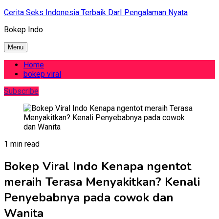
Skip
Cerita Seks Indonesia Terbaik DarI Pengalaman Nyata
to
Bokep Indo
content
Menu
Home
bokep viral
Subscribe
1 min read
Bokep Viral Indo Kenapa ngentot
meraih Terasa Menyakitkan? Kenali
Penyebabnya pada cowok dan
Wanita