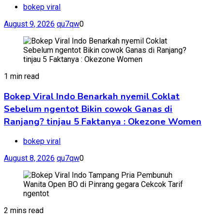
bokep viral
August 9, 2026
qu7qw
0
1 min read
Bokep Viral Indo Benarkah nyemil Coklat
Sebelum ngentot Bikin cowok Ganas di
Ranjang? tinjau 5 Faktanya : Okezone Women
bokep viral
August 8, 2026
qu7qw
0
2 mins read