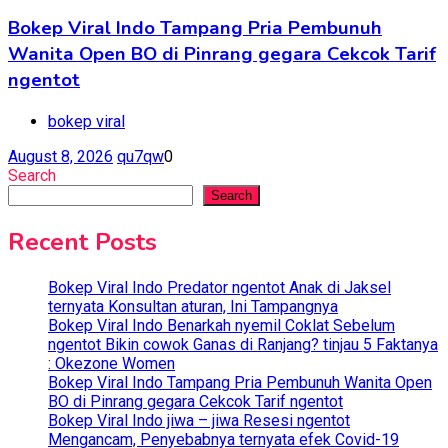
Bokep Viral Indo Tampang Pria Pembunuh
Wanita Open BO di Pinrang gegara Cekcok Tarif
ngentot
bokep viral
August 8, 2026
qu7qw
0
Search
Search
Recent Posts
Bokep Viral Indo Predator ngentot Anak di Jaksel
ternyata Konsultan aturan, Ini Tampangnya
Bokep Viral Indo Benarkah nyemil Coklat Sebelum
ngentot Bikin cowok Ganas di Ranjang? tinjau 5 Faktanya
: Okezone Women
Bokep Viral Indo Tampang Pria Pembunuh Wanita Open
BO di Pinrang gegara Cekcok Tarif ngentot
Bokep Viral Indo jiwa – jiwa Resesi ngentot
Mengancam, Penyebabnya ternyata efek Covid-19