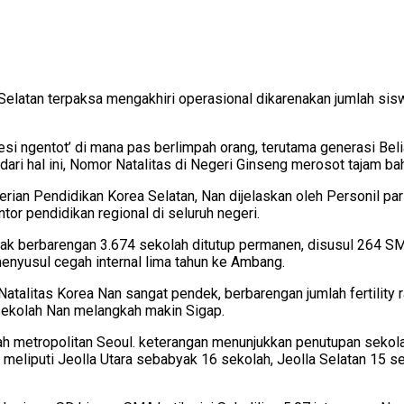
 Selatan terpaksa mengakhiri operasional dikarenakan jumlah sisw
si ngentot’ di mana pas berlimpah orang, terutama generasi Beli
 dari hal ini, Nomor Natalitas di Negeri Ginseng merosot tajam b
erian Pendidikan Korea Selatan, Nan dijelaskan oleh Personil pa
tor pendidikan regional di seluruh negeri.
ak berbarengan 3.674 sekolah ditutup permanen, disusul 264 SMP 
enyusul cegah internal lima tahun ke Ambang.
atalitas Korea Nan sangat pendek, berbarengan jumlah fertility
sekolah Nan melangkah makin Sigap.
ah metropolitan Seoul. keterangan menunjukkan penutupan sekolah
 meliputi Jeolla Utara sebabyak
16 sekolah, Jeolla Selatan 15 