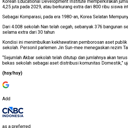
Korean Educational Development Institute memperkirakan jumla
4,25 juta pada 2029, atau berkurang extra dari 800 ribu siswa in
Sebagai Komparasi, pada era 1980-an, Korea Selatan Mempunyai ex
Dari 4.008 sekolah Nan telah cegah, sebanyak 376 bangunan seko
selama extra dari 30 tahun
Kondisi ini menimbulkan kekhawatiran pemborosan aset publik d
sekolah.
Personil parlemen Jin Sun-mee menegaskan rezim Tak
“Sejumlah Akbar sekolah telah ditutup dan jumlahnya akan terus
bekas sekolah sebagai aset distribusi komunitas Domestik,” uj
(hsy/hsy)
Add
as a preferred