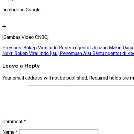
sumber on Google
[Gambas:Video CNBC]
Post
Previous:
Bokep Viral Indo Resesi ngentot Jepang Makin Darura
Next:
Bokep Viral Indo [isu] Penemuan Alat Bantu ngentot di 
navigation
Leave a Reply
Your email address will not be published.
Required fields are 
Comment
*
Name
*