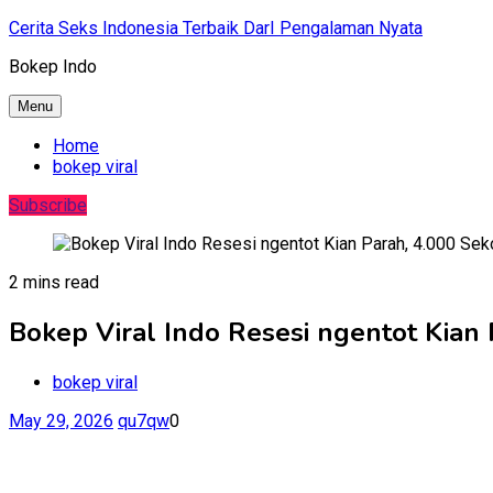
Skip
Cerita Seks Indonesia Terbaik DarI Pengalaman Nyata
to
Bokep Indo
content
Menu
Home
bokep viral
Subscribe
2 mins read
Bokep Viral Indo Resesi ngentot Kian 
bokep viral
May 29, 2026
qu7qw
0