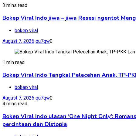
3 mins read
Bokep Viral Indo jiwa – jiwa Resesi ngentot Me
bokep viral
August 7, 2026
qu7qw
0
1 min read
Bokep Viral Indo Tangkal Pelecehan Anak, TP-PK
bokep viral
August 7, 2026
qu7qw
0
4 mins read
Bokep Viral Indo ulasan ‘One Night Only’: Rom
percintaan dan Distopia