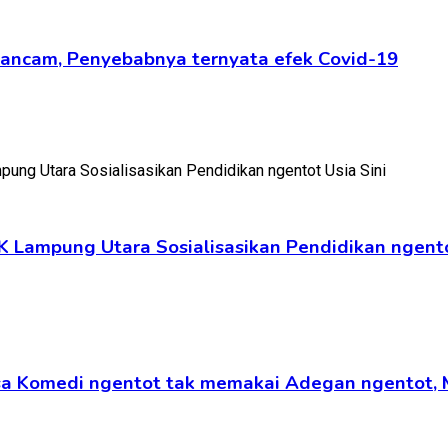
ngancam, Penyebabnya ternyata efek Covid-19
K Lampung Utara Sosialisasikan Pendidikan ngento
ansa Komedi ngentot tak memakai Adegan ngentot,