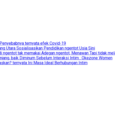
 Penyebabnya ternyata efek Covid-19
g Utara Sosialisasikan Pendidikan ngentot Usia Sini
di ngentot tak memakai Adegan ngentot, Menawan Tapi tidak mela
anjang, baik Diminum Sebelum Interaksi Intim : Okezone Women
skan? ternyata Ini Masa Ideal Berhubungan Intim