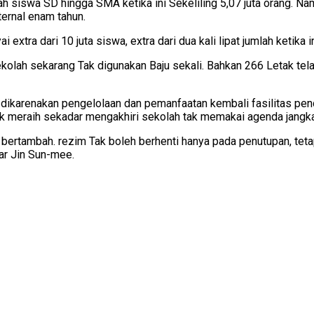
h siswa SD hingga SMA ketika ini Sekeliling 5,07 juta orang. 
ternal enam tahun.
tra dari 10 juta siswa, extra dari dua kali lipat jumlah ketika i
lah sekarang Tak digunakan Baju sekali. Bahkan 266 Letak telah 
ikarenakan pengelolaan dan pemanfaatan kembali fasilitas pendidi
 meraih sekadar mengakhiri sekolah tak memakai agenda jangka
 bertambah. rezim Tak boleh berhenti hanya pada penutupan, teta
ar Jin Sun-mee.