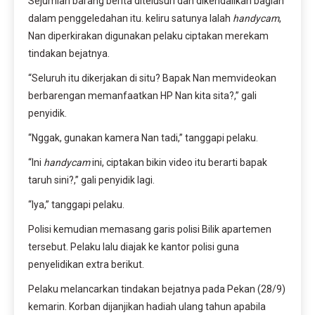
Sejumlah barang berita ditelusuri dan dikendalikan bagian
dalam penggeledahan itu. keliru satunya Ialah
handycam
,
Nan diperkirakan digunakan pelaku ciptakan merekam
tindakan bejatnya.
“Seluruh itu dikerjakan di situ? Bapak Nan memvideokan
berbarengan memanfaatkan HP Nan kita sita?,” gali
penyidik.
“Nggak, gunakan kamera Nan tadi,” tanggapi pelaku.
“Ini
handycam
ini, ciptakan bikin video itu berarti bapak
taruh sini?,” gali penyidik lagi.
“Iya,” tanggapi pelaku.
Polisi kemudian memasang garis polisi Bilik apartemen
tersebut. Pelaku lalu diajak ke kantor polisi guna
penyelidikan extra berikut.
Pelaku melancarkan tindakan bejatnya pada Pekan (28/9)
kemarin. Korban dijanjikan hadiah ulang tahun apabila