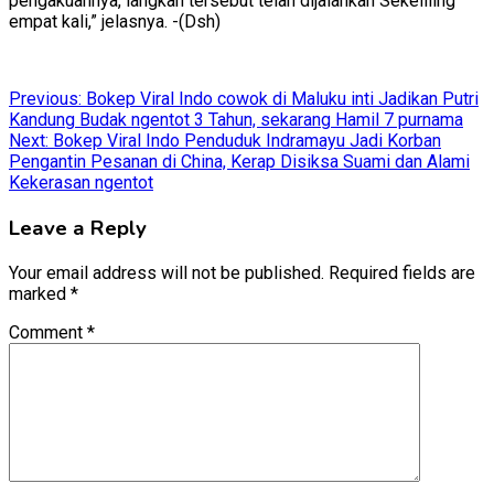
pengakuannya, langkah tersebut telah dijalankan Sekeliling
empat kali,” jelasnya. -(Dsh)
Post
Previous:
Bokep Viral Indo cowok di Maluku inti Jadikan Putri
Kandung Budak ngentot 3 Tahun, sekarang Hamil 7 purnama
navigation
Next:
Bokep Viral Indo Penduduk Indramayu Jadi Korban
Pengantin Pesanan di China, Kerap Disiksa Suami dan Alami
Kekerasan ngentot
Leave a Reply
Your email address will not be published.
Required fields are
marked
*
Comment
*