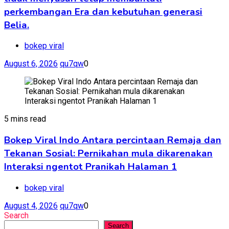
perkembangan Era dan kebutuhan generasi
Belia.
bokep viral
August 6, 2026
qu7qw
0
5 mins read
Bokep Viral Indo Antara percintaan Remaja dan
Tekanan Sosial: Pernikahan mula dikarenakan
Interaksi ngentot Pranikah Halaman 1
bokep viral
August 4, 2026
qu7qw
0
Search
Search