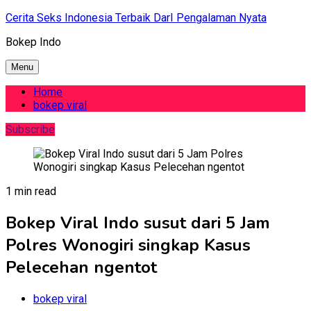
Skip
Cerita Seks Indonesia Terbaik DarI Pengalaman Nyata
to
Bokep Indo
content
Menu
Home
bokep viral
Subscribe
1 min read
Bokep Viral Indo susut dari 5 Jam
Polres Wonogiri singkap Kasus
Pelecehan ngentot
bokep viral