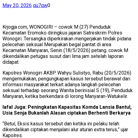
May 20, 2026
qu7qw
0
Krjogja.com, WONOGIRI – cowok M (27) Penduduk
Kecamatan Eromoko diringkus jajaran Satreskrim Polres
Wonogiri. Tersangka diperkirakan mengerjakan tindak pidana
pelecehan seksual Merupakan begal pantat di area
Kecamatan Manyaran, Senin (18/5/2026) petang. cowok M
dikendalikan petugas susut dari lima jam setelah laporan
didapat.
Kapolres Wonogiri AKBP Wahyu Sulistyo, Rabu (20/5/2026)
mengemukakan, pengungkapan kasus tersebut berawal dari
informasi masyarakat terkait adanya langkah pelecehan
seksual terhadap seorang Wanita berinisial S (19), Penduduk
Manyaran, ketika berkendara di lorong Manyaran-Watukelir.
lafal Juga: Peningkatan Kapasitas Komda Lansia Bantul,
Usia Senja Bukanlah Alasan ciptakan Berhenti Berkarya
“Betul, Eksis kasus tersebut dan ketika ini pelaku telah
dikendalikan ciptakan menjalani alur aturan extra terus,” ujar
Kapolres.