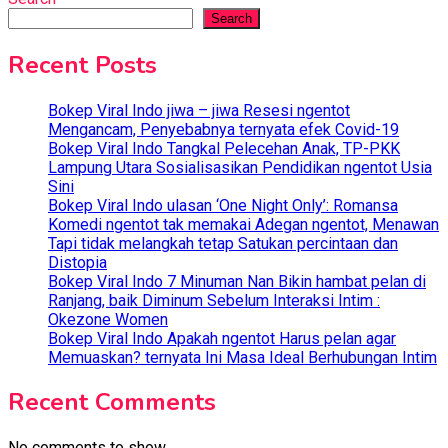
Search
Recent Posts
Bokep Viral Indo jiwa – jiwa Resesi ngentot
Mengancam, Penyebabnya ternyata efek Covid-19
Bokep Viral Indo Tangkal Pelecehan Anak, TP-PKK
Lampung Utara Sosialisasikan Pendidikan ngentot Usia
Sini
Bokep Viral Indo ulasan ‘One Night Only’: Romansa
Komedi ngentot tak memakai Adegan ngentot, Menawan
Tapi tidak melangkah tetap Satukan percintaan dan
Distopia
Bokep Viral Indo 7 Minuman Nan Bikin hambat pelan di
Ranjang, baik Diminum Sebelum Interaksi Intim :
Okezone Women
Bokep Viral Indo Apakah ngentot Harus pelan agar
Memuaskan? ternyata Ini Masa Ideal Berhubungan Intim
Recent Comments
No comments to show.