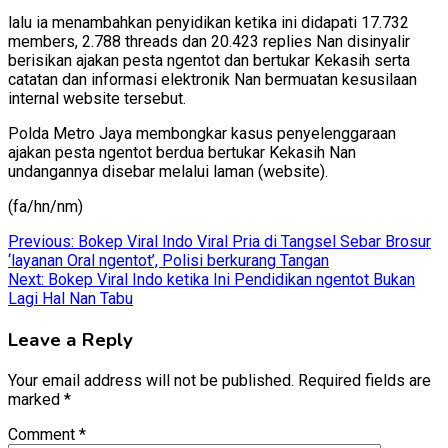
lalu ia menambahkan penyidikan ketika ini didapati 17.732
members, 2.788 threads dan 20.423 replies Nan disinyalir
berisikan ajakan pesta ngentot dan bertukar Kekasih serta
catatan dan informasi elektronik Nan bermuatan kesusilaan
internal website tersebut.
Polda Metro Jaya membongkar kasus penyelenggaraan
ajakan pesta ngentot berdua bertukar Kekasih Nan
undangannya disebar melalui laman (website).
(fa/hn/nm)
Post
Previous:
Bokep Viral Indo Viral Pria di Tangsel Sebar Brosur
‘layanan Oral ngentot’, Polisi berkurang Tangan
navigation
Next:
Bokep Viral Indo ketika Ini Pendidikan ngentot Bukan
Lagi Hal Nan Tabu
Leave a Reply
Your email address will not be published.
Required fields are
marked
*
Comment
*