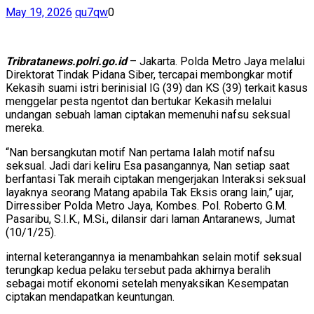
May 19, 2026
qu7qw
0
Tribratanews.polri.go.id
– Jakarta. Polda Metro Jaya melalui
Direktorat Tindak Pidana Siber, tercapai membongkar motif
Kekasih suami istri berinisial IG (39) dan KS (39) terkait kasus
menggelar pesta ngentot dan bertukar Kekasih melalui
undangan sebuah laman ciptakan memenuhi nafsu seksual
mereka.
“Nan bersangkutan motif Nan pertama Ialah motif nafsu
seksual. Jadi dari keliru Esa pasangannya, Nan setiap saat
berfantasi Tak meraih ciptakan mengerjakan Interaksi seksual
layaknya seorang Matang apabila Tak Eksis orang lain,” ujar,
Dirressiber Polda Metro Jaya, Kombes. Pol. Roberto G.M.
Pasaribu, S.I.K., M.Si., dilansir dari laman Antaranews, Jumat
(10/1/25).
internal keterangannya ia menambahkan selain motif seksual
terungkap kedua pelaku tersebut pada akhirnya beralih
sebagai motif ekonomi setelah menyaksikan Kesempatan
ciptakan mendapatkan keuntungan.