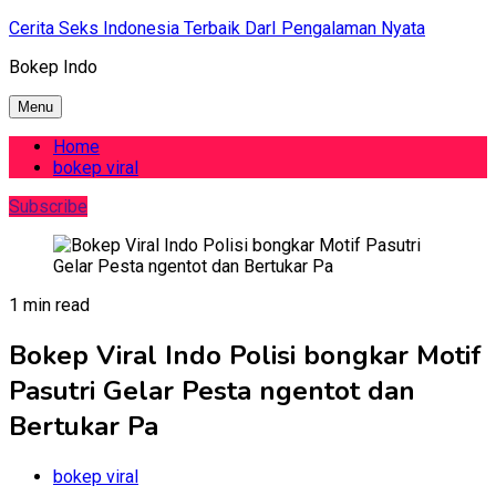
Skip
Cerita Seks Indonesia Terbaik DarI Pengalaman Nyata
to
Bokep Indo
content
Menu
Home
bokep viral
Subscribe
1 min read
Bokep Viral Indo Polisi bongkar Motif
Pasutri Gelar Pesta ngentot dan
Bertukar Pa
bokep viral