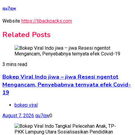
qu7qw
Website
https://6backpacks.com
Related Posts
3 mins read
Bokep Viral Indo jiwa – jiwa Resesi ngentot
Mengancam, Penyebabnya ternyata efek Covid-
19
bokep viral
August 7, 2026
qu7qw
0