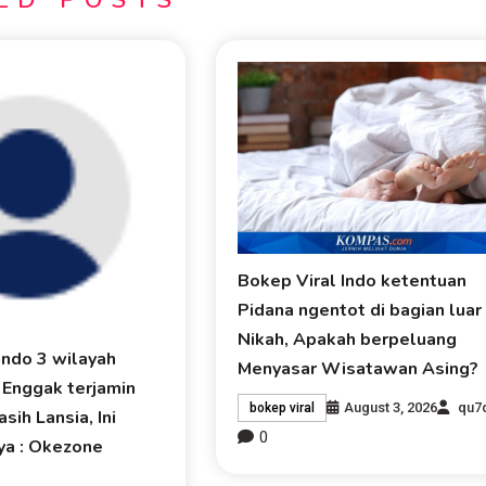
Bokep Viral Indo ketentuan
Pidana ngentot di bagian luar
Nikah, Apakah berpeluang
Indo 3 wilayah
Menyasar Wisatawan Asing?
 Enggak terjamin
August 3, 2026
qu7
bokep viral
sih Lansia, Ini
0
ya : Okezone