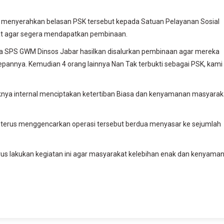
ng menyerahkan belasan PSK tersebut kepada Satuan Pelayanan Sosial
arat agar segera mendapatkan pembinaan.
ada SPS GWM Dinsos Jabar hasilkan disalurkan pembinaan agar mereka
epannya. Kemudian 4 orang lainnya Nan Tak terbukti sebagai PSK, kami
nya internal menciptakan ketertiban Biasa dan kenyamanan masyarak
an terus menggencarkan operasi tersebut berdua menyasar ke sejumlah
erus lakukan kegiatan ini agar masyarakat kelebihan enak dan kenyama