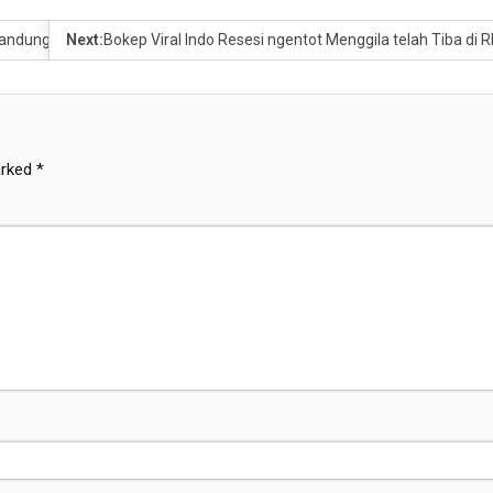
ndung seorang diri berbarengan Dalih Edukasi ngentot – digital Bekasi
Next:
Bokep Viral Indo Resesi ngentot Menggila telah Tiba di
arked
*