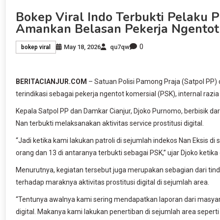
Bokep Viral Indo Terbukti Pelaku Pr
Amankan Belasan Pekerja Ngentot
0
May 18, 2026
qu7qw
bokep viral
BERITACIANJUR.COM
– Satuan Polisi Pamong Praja (Satpol PP
terindikasi sebagai pekerja ngentot komersial (PSK), internal razia
Kepala Satpol PP dan Damkar Cianjur, Djoko Purnomo, berbisik dar
Nan terbukti melaksanakan aktivitas service prostitusi digital.
“Jadi ketika kami lakukan patroli di sejumlah indekos Nan Eksis d
orang dan 13 di antaranya terbukti sebagai PSK,” ujar Djoko ketika
Menurutnya, kegiatan tersebut juga merupakan sebagian dari tin
terhadap maraknya aktivitas prostitusi digital di sejumlah area.
“Tentunya awalnya kami sering mendapatkan laporan dari masyara
digital. Makanya kami lakukan penertiban di sejumlah area sepert