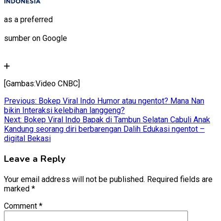
as a preferred
sumber on Google
[Gambas:Video CNBC]
Post
Previous:
Bokep Viral Indo Humor atau ngentot? Mana Nan
bikin Interaksi kelebihan langgeng?
navigation
Next:
Bokep Viral Indo Bapak di Tambun Selatan Cabuli Anak
Kandung seorang diri berbarengan Dalih Edukasi ngentot –
digital Bekasi
Leave a Reply
Your email address will not be published.
Required fields are
marked
*
Comment
*