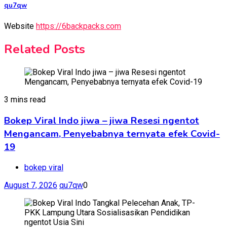
qu7qw
Website
https://6backpacks.com
Related Posts
3 mins read
Bokep Viral Indo jiwa – jiwa Resesi ngentot
Mengancam, Penyebabnya ternyata efek Covid-
19
bokep viral
August 7, 2026
qu7qw
0