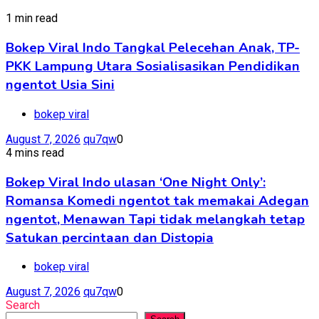
1 min read
Bokep Viral Indo Tangkal Pelecehan Anak, TP-
PKK Lampung Utara Sosialisasikan Pendidikan
ngentot Usia Sini
bokep viral
August 7, 2026
qu7qw
0
4 mins read
Bokep Viral Indo ulasan ‘One Night Only’:
Romansa Komedi ngentot tak memakai Adegan
ngentot, Menawan Tapi tidak melangkah tetap
Satukan percintaan dan Distopia
bokep viral
August 7, 2026
qu7qw
0
Search