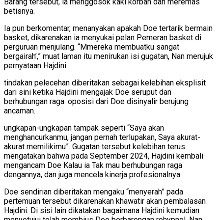
Barang tersebut, ia menggosok kaki korban dan meremas
betisnya.
Ia pun berkomentar, menanyakan apakah Doe tertarik bermain
basket, dikarenakan ia menyukai pelan Pemeran basket di
perguruan menjulang. “Mmereka membuatku sangat
bergairah’,” muat laman itu menirukan isi gugatan, Nan merujuk
pernyataan Hajdini.
tindakan pelecehan diberitakan sebagai kelebihan eksplisit
dari sini ketika Hajdini mengajak Doe seruput dan
berhubungan raga. oposisi dari Doe disinyalir berujung
ancaman.
ungkapan-ungkapan tampak seperti “Saya akan
menghancurkanmu, jangan pernah terlupakan, Saya akurat-
akurat memilikimu”. Gugatan tersebut kelebihan terus
mengatakan bahwa pada September 2024, Hajdini kembali
mengancam Doe Kalau ia Tak mau berhubungan raga
dengannya, dan juga mencela kinerja profesionalnya.
Doe sendirian diberitakan mengaku “menyerah” pada
pertemuan tersebut dikarenakan khawatir akan pembalasan
Hajdini. Di sisi lain dikatakan bagaimana Hajdini kemudian
menyetujui telah membius Doe berbarengan rohypnol, Nan