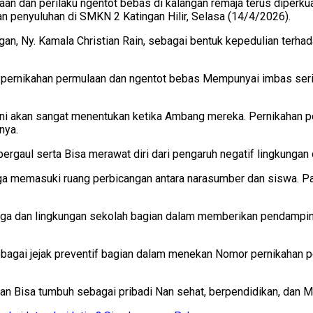
n dan perilaku ngentot bebas di kalangan remaja terus diperkua
 penyuluhan di SMKN 2 Katingan Hilir, Selasa (14/4/2026).
gan, Ny. Kamala Christian Rain, sebagai bentuk kepedulian terh
rnikahan permulaan dan ngentot bebas Mempunyai imbas serius,
i akan sangat menentukan ketika Ambang mereka. Pernikahan p
nya.
 bergaul serta Bisa merawat diri dari pengaruh negatif lingkungan
juga memasuki ruang perbicangan antara narasumber dan siswa. P
eluarga dan lingkungan sekolah bagian dalam memberikan penda
agai jejak preventif bagian dalam menekan Nomor pernikahan 
tingan Bisa tumbuh sebagai pribadi Nan sehat, berpendidikan, da