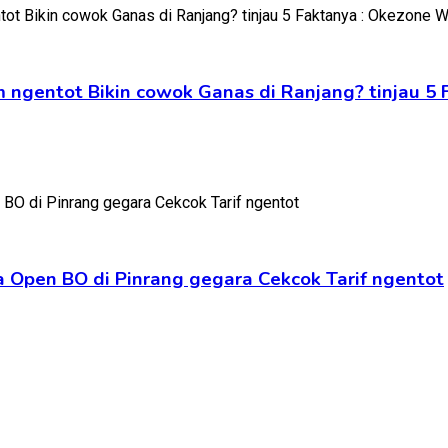
m ngentot Bikin cowok Ganas di Ranjang? tinjau 
 Open BO di Pinrang gegara Cekcok Tarif ngentot