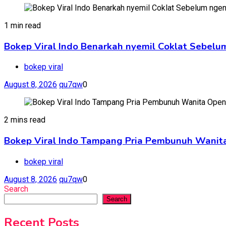
1 min read
Bokep Viral Indo Benarkah nyemil Coklat Sebelu
bokep viral
August 8, 2026
qu7qw
0
2 mins read
Bokep Viral Indo Tampang Pria Pembunuh Wanita
bokep viral
August 8, 2026
qu7qw
0
Search
Search
Recent Posts