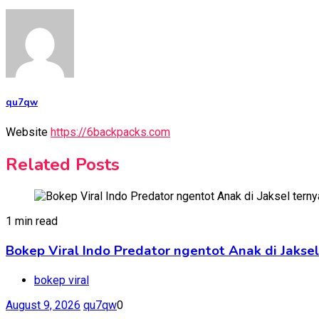
qu7qw
Website
https://6backpacks.com
Related Posts
1 min read
Bokep Viral Indo Predator ngentot Anak di Jakse
bokep viral
August 9, 2026
qu7qw
0