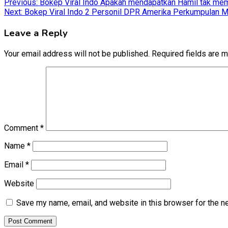
Post
Previous:
Bokep Viral Indo Apakah mendapatkan Hamil tak mem
Next:
Bokep Viral Indo 2 Personil DPR Amerika Perkumpulan M
navigation
Leave a Reply
Your email address will not be published.
Required fields are 
Comment
*
Name
*
Email
*
Website
Save my name, email, and website in this browser for the n