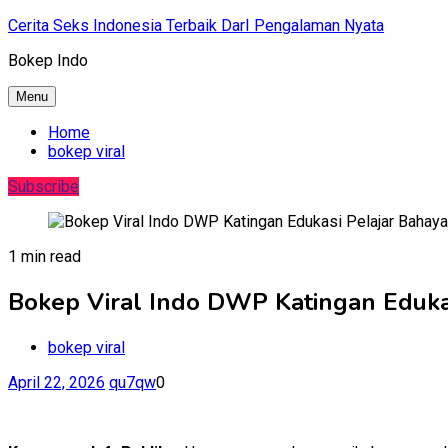
Skip
Cerita Seks Indonesia Terbaik DarI Pengalaman Nyata
to
Bokep Indo
content
Menu
Home
bokep viral
Subscribe
1 min read
Bokep Viral Indo DWP Katingan Eduka
bokep viral
April 22, 2026
qu7qw
0