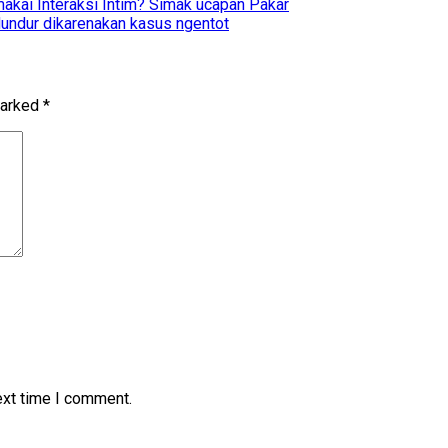
akai Interaksi Intim? Simak ucapan Pakar
undur dikarenakan kasus ngentot
marked
*
ext time I comment.