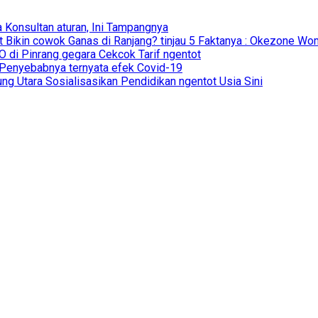
a Konsultan aturan, Ini Tampangnya
t Bikin cowok Ganas di Ranjang? tinjau 5 Faktanya : Okezone W
 di Pinrang gegara Cekcok Tarif ngentot
 Penyebabnya ternyata efek Covid-19
g Utara Sosialisasikan Pendidikan ngentot Usia Sini