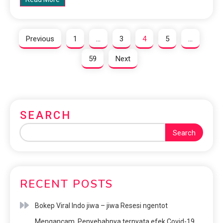
Previous
1
…
3
4
5
…
59
Next
SEARCH
Search
RECENT POSTS
Bokep Viral Indo jiwa – jiwa Resesi ngentot
Mengancam, Penyebabnya ternyata efek Covid-19